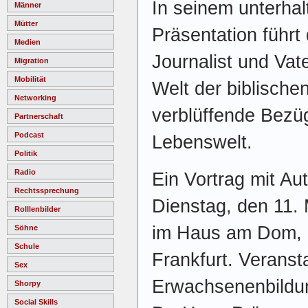
In seinem unterhal
Männer
Mütter
Präsentation führt 
Medien
Journalist und Vat
Migration
Mobilität
Welt der biblische
Networking
verblüffende Bezü
Partnerschaft
Podcast
Lebenswelt.
Politik
Radio
Ein Vortrag mit A
Rechtssprechung
Dienstag, den 11.
Rolllenbilder
im Haus am Dom, 
Söhne
Schule
Frankfurt. Veransta
Sex
Erwachsenenbildun
Shorpy
Social Skills