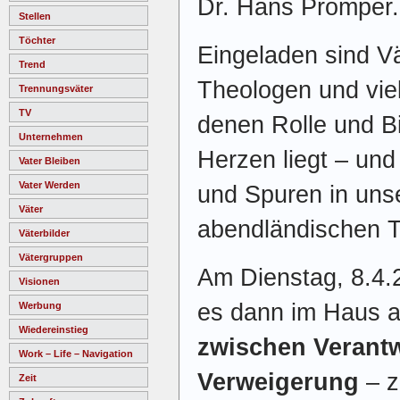
Dr. Hans Prömper.
Stellen
Töchter
Eingeladen sind Vä
Trend
Theologen und vie
Trennungsväter
TV
denen Rolle und B
Unternehmen
Herzen liegt – und
Vater Bleiben
Vater Werden
und Spuren in unser
Väter
abendländischen T
Väterbilder
Vätergruppen
Am Dienstag, 8.4.
Visionen
es dann im Haus 
Werbung
Wiedereinstieg
zwischen Verant
Work – Life – Navigation
Verweigerung
– z
Zeit