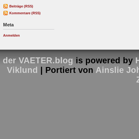
Beiträge (RSS)
Kommentare (RSS)
Meta
Anmelden
der VAETER.blog
is powered by
Viklund
| Portiert von
Ainslie J