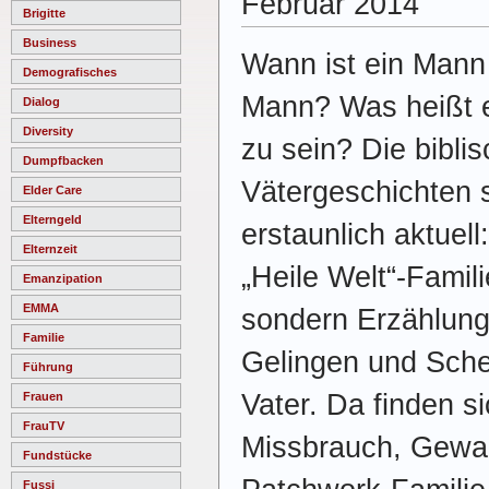
Februar 2014
Brigitte
Business
Wann ist ein Mann
Demografisches
Mann? Was heißt e
Dialog
Diversity
zu sein? Die bibli
Dumpfbacken
Vätergeschichten 
Elder Care
Elterngeld
erstaunlich aktuell
Elternzeit
„Heile Welt“-Famili
Emanzipation
EMMA
sondern Erzählun
Familie
Gelingen und Schei
Führung
Vater. Da finden s
Frauen
FrauTV
Missbrauch, Gewal
Fundstücke
Fussi