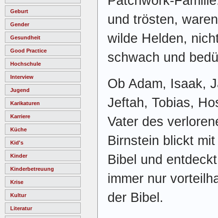
Patchwork-Familie
Geburt
und trösten, ware
Gender
wilde Helden, nich
Gesundheit
Good Practice
schwach und bedür
Hochschule
Interview
Ob Adam, Isaak, J
Jugend
Jeftah, Tobias, H
Karikaturen
Karriere
Vater des verlor
Küche
Birnstein blickt m
Kid's
Bibel und entdeckt
Kinder
Kinderbetreuung
immer nur vorteilha
Krise
der Bibel.
Kultur
Literatur