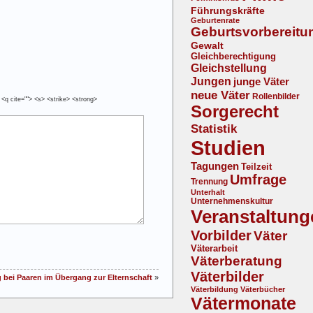
Führungskräfte
Geburtenrate
Geburtsvorbereitu
Gewalt
Gleichberechtigung
Gleichstellung
Jungen
junge Väter
neue Väter
Rollenbilder
 <q cite=""> <s> <strike> <strong>
Sorgerecht
Statistik
Studien
Tagungen
Teilzeit
Umfrage
Trennung
Unterhalt
Unternehmenskultur
Veranstaltung
Vorbilder
Väter
Väterarbeit
Väterberatung
Väterbilder
g bei Paaren im Übergang zur Elternschaft
»
Väterbildung
Väterbücher
Vätermonate