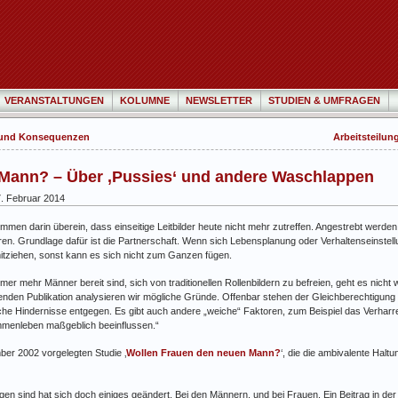
VERANSTALTUNGEN
KOLUMNE
NEWSLETTER
STUDIEN & UMFRAGEN
n und Konsequenzen
Arbeitsteilun
Mann? – Über ‚Pussies‘ und andere Waschlappen
. Februar 2014
men darin überein, dass einseitige Leitbilder heute nicht mehr zutreffen. Angestrebt werden
eren. Grundlage dafür ist die Partnerschaft. Wenn sich Lebensplanung oder Verhaltenseinstel
itziehen, sonst kann es sich nicht zum Ganzen fügen.
mer mehr Männer bereit sind, sich von traditionellen Rollenbildern zu befreien, geht es nicht w
enden Publikation analysieren wir mögliche Gründe. Offenbar stehen der Gleichberechtigung 
ische Hindernisse entgegen. Es gibt auch andere „weiche“ Faktoren, zum Beispiel das Verhar
ammenleben maßgeblich beeinflussen.“
er 2002 vorgelegten Studie ‚
Wollen Frauen den neuen Mann?
‘, die die ambivalente Halt
gen sind hat sich doch einiges geändert. Bei den Männern, und bei Frauen. Ein Beitrag in de