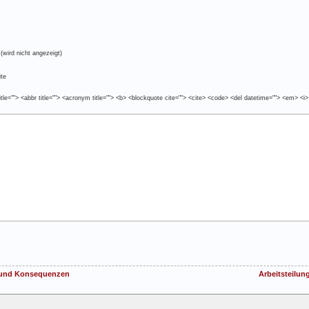
(wird nicht angezeigt)
te
tle=""> <abbr title=""> <acronym title=""> <b> <blockquote cite=""> <cite> <code> <del datetime=""> <em> <i>
n und Konsequenzen
Arbeitsteilun