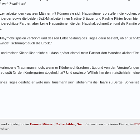
wirft Zweifel auf:
ilzeit arbeitenden «ganzen Männern»? Können sie sich Hausmänner vorstellen, die kochen, p
ger sowie die beiden BaZ-Mitarbeiterinnen Nadine Brügger und Pauline Pfirter legen hier ih
berechtigte Partner, aber keine Hausmänner, die den Haushalt schmeißen und die Familie or
d.
Playmobil spielen verbringt und dessen Entscheidung des Tages darin besteht, ob er Schnitze
det, schrumpft auch die Erotik.“
und meiner Küche lässt nicht zu, dass später einmal mein Partner den Haushalt alleine führt
d zielorientierte Traummann noch, wenn er Küchenschürzchen trägt und von den Verstopfunge
zu spät für den ­Kindergarten abgeholt hat? Und sowieso: Will ich ihm denn tatsächlich meine 
ines Tages gesteht, er wolle nun Hausmann sein, stehen mir die Haare zu Berge. So viel ist
0 und abgelegt unter
Frauen
,
Männer
,
Rolllenbilder
,
Sex
. Kommentare zu diesen Eintrag im
RSS
richten.