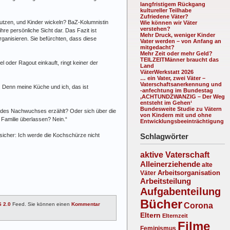
langfristigem Rückgang
kultureller Teilhabe
Zufriedene Väter?
utzen, und Kinder wickeln? BaZ-Kolumnistin
Wie können wir Väter
verstehen?
re persönliche Sicht dar. Das Fazit ist
Mehr Druck, weniger Kinder
ganisieren. Sie befürchten, dass diese
Vater werden – von Anfang an
mitgedacht?
Mehr Zeit oder mehr Geld?
TEILZEITMänner braucht das
l oder Ragout einkauft, ringt keiner der
Land
VäterWerkstatt 2026
… ein Vater, zwei Väter –
Vaterschaftsanerkennung und
. Denn meine Küche und ich, das ist
-anfechtung im Bundestag
‚ACHTUNDZWANZIG – Der Weg
entsteht im Gehen‘
Bundesweite Studie zu Vätern
n des Nachwuchses erzählt? Oder sich über die
von Kindern mit und ohne
Familie über­lassen? Nein.“
Entwicklungsbeeinträchtigung
 sicher: Ich werde die Kochschürze nicht
Schlagwörter
aktive Vaterschaft
Alleinerziehende
alte
Arbeitsorganisation
Väter
Arbeitsteilung
Aufgabenteilung
Bücher
Corona
 2.0
Feed. Sie können einen
Kommentar
Eltern
Elternzeit
Filme
Feminismus