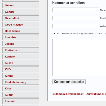
Kommentar schreiben
Geburt
Name
Gender
Gesundheit
Email 
Good Practice
Websi
Hochschule
XHTML:
Sie können diese Tags benutzen: <a href="" ti
Interview
Jugend
Karikaturen
Karriere
Küche
Kid's
Kinder
Kinderbetreuung
Krise
«
Ständige Erreichbarkeit – Auswirkunge
Kultur
Literatur