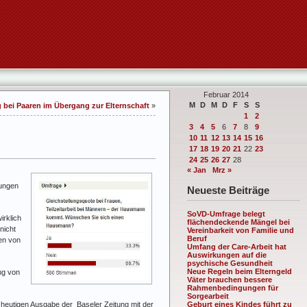
Februar 2014
M
D
M
D
F
S
S
g bei Paaren im Übergang zur Elternschaft
»
1
2
3
4
5
6
7
8
9
10
11
12
13
14
15
16
17
18
19
20
21
22
23
24
25
26
27
28
« Jan
Mrz »
lungen
Neueste Beiträge
SoVD-Umfrage belegt
irklich
flächendeckende Mängel bei
nicht
Vereinbarkeit von Familie und
Beruf
ren von
Umfang der Care-Arbeit hat
Auswirkungen auf die
psychische Gesundheit
Neue Regeln beim Elterngeld
ung von
Väter brauchen bessere
Rahmenbedingungen für
Sorgearbeit
r heutigen Ausgabe der Baseler Zeitung mit der
Geburt eines Kindes führt zu