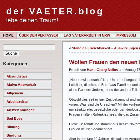
der VAETER.blog
lebe deinen Traum!
HOME
ÜBER DEN VERFASSER
LAG VÄTERARBEIT IN NRW
IMPRESSUM
«
Ständige Erreichbarkeit – Auswirkunge
Wollen Frauen den neuen 
Kategorien
Erstellt von
Hans-Georg Nelles
am Montag 17
Absurdistan
„Neuere wissenschaftliche Untersuchungen stim
Leitbilder, die sich an Beruf
und
Familie orienti
Aktive Vaterschaft
eines Partners ändern, muss der andere Teil m
Allgemein
Obwohl dies seit einiger Zeit bekannt ist und im
Arbeitszeiten
voran. Was sind die Ursachen? Mit der vorlieg
nur strukturelle, gesetzliche oder gar ideolog
Auszeichnungen
Frauen in alten Rollenklischees, die das Zus
Bad Boys
Diese Einschätzung stammt aus der im Novemb
Bildung
Frauen deutlich gemacht hat.
Bindung
Aber in den fast 12 Jahren, die seitdem vergan