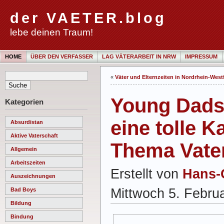
der VAETER.blog
lebe deinen Traum!
HOME
ÜBER DEN VERFASSER
LAG VÄTERARBEIT IN NRW
IMPRESSUM
«
Väter und Elternzeiten in Nordrhein-West
Young Dads 
Kategorien
eine tolle
Absurdistan
Aktive Vaterschaft
Thema Vater
Allgemein
Arbeitszeiten
Erstellt von
Hans-
Auszeichnungen
Mittwoch 5. Febru
Bad Boys
Bildung
Bindung