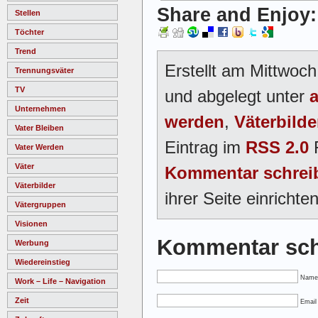
Share and Enjoy:
Stellen
Töchter
Trend
Erstellt am Mittwoc
Trennungsväter
TV
und abgelegt unter
a
Unternehmen
werden
,
Väterbilde
Vater Bleiben
Eintrag im
RSS 2.0
F
Vater Werden
Väter
Kommentar schrei
Väterbilder
ihrer Seite einrichten
Vätergruppen
Visionen
Kommentar sch
Werbung
Wiedereinstieg
Name
Work – Life – Navigation
Zeit
Email 