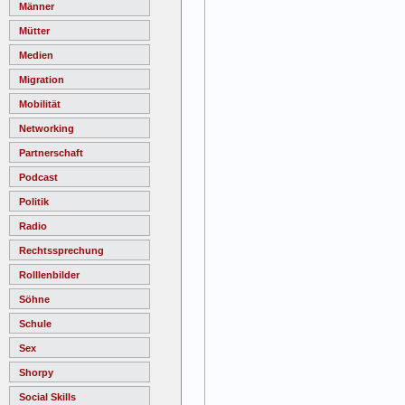
Männer
Mütter
Medien
Migration
Mobilität
Networking
Partnerschaft
Podcast
Politik
Radio
Rechtssprechung
Rolllenbilder
Söhne
Schule
Sex
Shorpy
Social Skills