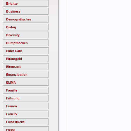
Brigitte
Business
Demografisches
Dialog
Diversity
Dumpfbacken
Elder Care
Elterngeld
Elternzeit
Emanzipation
EMMA
Familie
Führung
Frauen
FrauTV
Fundstücke
Fussi