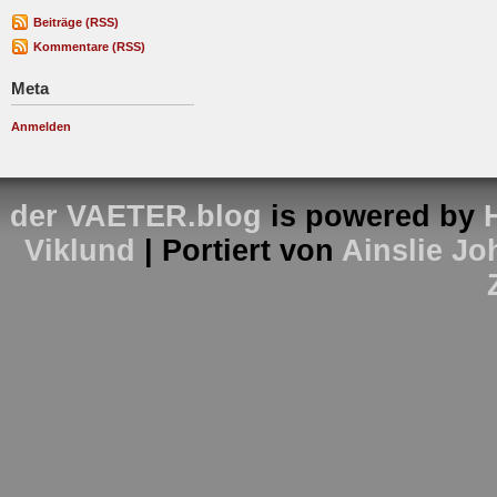
Beiträge (RSS)
Kommentare (RSS)
Meta
Anmelden
der VAETER.blog
is powered by
Viklund
| Portiert von
Ainslie J