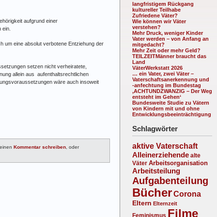
langfristigem Rückgang
kultureller Teilhabe
Zufriedene Väter?
ehörigkeit aufgrund einer
Wie können wir Väter
verstehen?
 ein.
Mehr Druck, weniger Kinder
Vater werden – von Anfang an
sich um eine absolut verbotene Entziehung der
mitgedacht?
Mehr Zeit oder mehr Geld?
TEILZEITMänner braucht das
Land
setzungen setzen nicht verheiratete,
VäterWerkstatt 2026
… ein Vater, zwei Väter –
ung allein aus aufenthaltsrechtlichen
Vaterschaftsanerkennung und
tungsvoraussetzungen wäre auch insoweit
-anfechtung im Bundestag
‚ACHTUNDZWANZIG – Der Weg
entsteht im Gehen‘
Bundesweite Studie zu Vätern
von Kindern mit und ohne
Entwicklungsbeeinträchtigung
Schlagwörter
aktive Vaterschaft
 einen
Kommentar schreiben
, oder
Alleinerziehende
alte
Arbeitsorganisation
Väter
Arbeitsteilung
Aufgabenteilung
Bücher
Corona
Eltern
Elternzeit
Filme
Feminismus