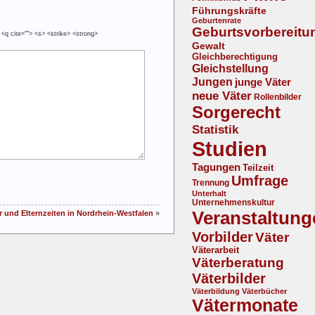
Führungskräfte
Geburtenrate
Geburtsvorbereitu
 <q cite=""> <s> <strike> <strong>
Gewalt
Gleichberechtigung
Gleichstellung
Jungen
junge Väter
neue Väter
Rollenbilder
Sorgerecht
Statistik
Studien
Tagungen
Teilzeit
Umfrage
Trennung
Unterhalt
Unternehmenskultur
Veranstaltung
r und Elternzeiten in Nordrhein-Westfalen
»
Vorbilder
Väter
Väterarbeit
Väterberatung
Väterbilder
Väterbildung
Väterbücher
Vätermonate