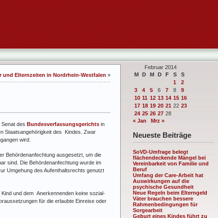
Februar 2014
M
D
M
D
F
S
S
r und Elternzeiten in Nordrhein-Westfalen
»
1
2
3
4
5
6
7
8
9
10
11
12
13
14
15
16
17
18
19
20
21
22
23
24
25
26
27
28
« Jan
Mrz »
e Senat des
Bundesverfassungsgerichts
in
en Staatsangehörigkeit des Kindes. Zwar
Neueste Beiträge
mgangen wird.
SoVD-Umfrage belegt
der Behördenanfechtung ausgesetzt, um die
flächendeckende Mängel bei
ar sind. Die Behördenanfechtung wurde im
Vereinbarkeit von Familie und
Beruf
zur Umgehung des Aufenthaltsrechts genutzt
Umfang der Care-Arbeit hat
Auswirkungen auf die
psychische Gesundheit
Neue Regeln beim Elterngeld
m Kind und dem Anerkennenden keine sozial-
Väter brauchen bessere
raussetzungen für die erlaubte Einreise oder
Rahmenbedingungen für
Sorgearbeit
Geburt eines Kindes führt zu