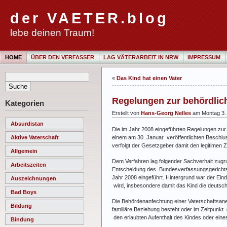
der VAETER.blog
lebe deinen Traum!
HOME
ÜBER DEN VERFASSER
LAG VÄTERARBEIT IN NRW
IMPRESSUM
«
Das Kind hat einen Vater
Regelungen zur behördlich
Kategorien
Erstellt von
Hans-Georg Nelles
am Montag 3.
Absurdistan
Die im Jahr 2008 eingeführten Regelungen zur 
einem am 30. Januar veröffentlichten Beschlu
Aktive Vaterschaft
verfolgt der Gesetzgeber damit den legitimen
Allgemein
Dem Verfahren lag folgender Sachverhalt zugr
Arbeitszeiten
Entscheidung des Bundesverfassungsgerichts 
Jahr 2008 eingeführt. Hintergrund war der Ei
Auszeichnungen
wird, insbesondere damit das Kind die deutsch
Bad Boys
Die Behördenanfechtung einer Vaterschaftsan
Bildung
familiäre Beziehung besteht oder im Zeitpunk
den erlaubten Aufenthalt des Kindes oder eine
Bindung