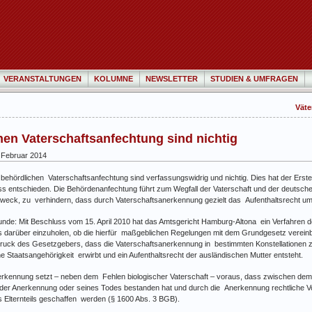
VERANSTALTUNGEN
KOLUMNE
NEWSLETTER
STUDIEN & UMFRAGEN
Väte
en Vaterschaftsanfechtung sind nichtig
 Februar 2014
behördlichen Vaterschaftsanfechtung sind verfassungswidrig und nichtig. Dies hat der Erst
ss entschieden. Die Behördenanfechtung führt zum Wegfall der Vaterschaft und der deutsch
 Zweck, zu verhindern, dass durch Vaterschaftsanerkennung gezielt das Aufenthaltsrecht u
unde: Mit Beschluss vom 15. April 2010 hat das Amtsgericht Hamburg-Altona ein Verfahren 
darüber einzuholen, ob die hierfür maßgeblichen Regelungen mit dem Grundgesetz vereinb
ndruck des Gesetzgebers, dass die Vaterschaftsanerkennung in bestimmten Konstellationen 
e Staatsangehörigkeit erwirbt und ein Aufenthaltsrecht der ausländischen Mutter entsteht.
erkennung setzt – neben dem Fehlen biologischer Vaterschaft – voraus, dass zwischen de
t der Anerkennung oder seines Todes bestanden hat und durch die Anerkennung rechtliche Vo
s Elternteils geschaffen werden (§ 1600 Abs. 3 BGB).