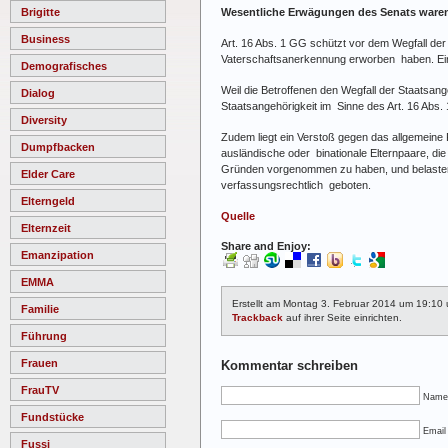
Wesentliche Erwägungen des Senats ware
Brigitte
Business
Art. 16 Abs. 1 GG schützt vor dem Wegfall der 
Vaterschaftsanerkennung erworben haben. Eine
Demografisches
Weil die Betroffenen den Wegfall der Staatsang
Dialog
Staatsangehörigkeit im Sinne des Art. 16 Abs.
Diversity
Zudem liegt ein Verstoß gegen das allgemeine 
Dumpfbacken
ausländische oder binationale Elternpaare, d
Gründen vorgenommen zu haben, und belasten 
Elder Care
verfassungsrechtlich geboten.
Elterngeld
Quelle
Elternzeit
Share and Enjoy:
Emanzipation
EMMA
Erstellt am Montag 3. Februar 2014 um 19:10
Familie
Trackback
auf ihrer Seite einrichten.
Führung
Frauen
Kommentar schreiben
FrauTV
Name
Fundstücke
Email 
Fussi