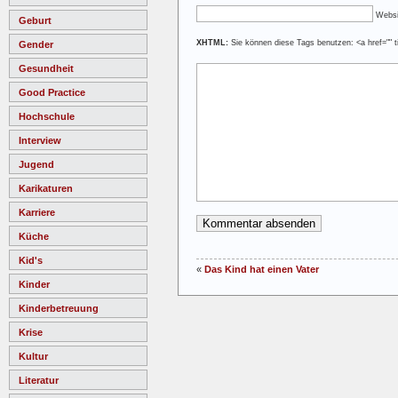
Websi
Geburt
XHTML:
Sie können diese Tags benutzen: <a href="" ti
Gender
Gesundheit
Good Practice
Hochschule
Interview
Jugend
Karikaturen
Karriere
Küche
Kid's
«
Das Kind hat einen Vater
Kinder
Kinderbetreuung
Krise
Kultur
Literatur