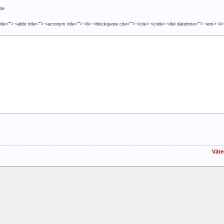
te
tle=""> <abbr title=""> <acronym title=""> <b> <blockquote cite=""> <cite> <code> <del datetime=""> <em> <i>
Väte