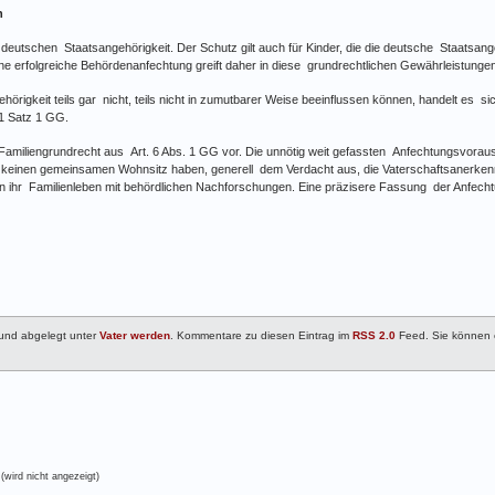
n
deutschen Staatsangehörigkeit. Der Schutz gilt auch für Kinder, die die deutsche Staatsang
 erfolgreiche Behördenanfechtung greift daher in diese grundrechtlichen Gewährleistungen
ehörigkeit teils gar nicht, teils nicht in zumutbarer Weise beeinflussen können, handelt es 
 1 Satz 1 GG.
Familiengrundrecht aus Art. 6 Abs. 1 GG vor. Die unnötig weit gefassten Anfechtungsvoraus
ie keinen gemeinsamen Wohnsitz haben, generell dem Verdacht aus, die Vaterschaftsanerkenn
ihr Familienleben mit behördlichen Nachforschungen. Eine präzisere Fassung der Anfech
 und abgelegt unter
Vater werden
. Kommentare zu diesen Eintrag im
RSS 2.0
Feed. Sie können
(wird nicht angezeigt)