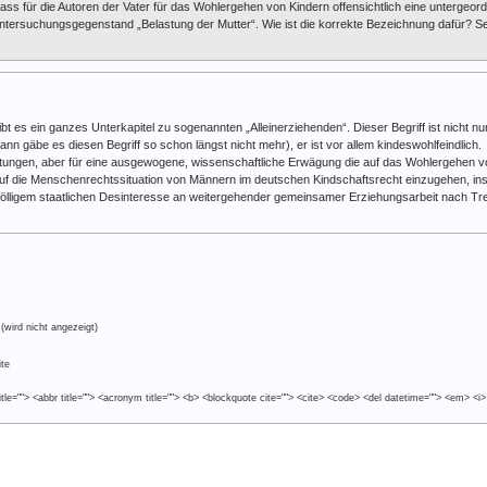
, dass für die Autoren der Vater für das Wohlergehen von Kindern offensichtlich eine untergeordne
 Untersuchungsgegenstand „Belastung der Mutter“. Wie ist die korrekte Bezeichnung dafür? 
gibt es ein ganzes Unterkapitel zu sogenannten „Alleinerziehenden“. Dieser Begriff ist nicht 
nn gäbe es diesen Begriff so schon längst nicht mehr), er ist vor allem kindeswohlfeindlich.
istungen, aber für eine ausgewogene, wissenschaftliche Erwägung die auf das Wohlergehen v
uf die Menschenrechtssituation von Männern im deutschen Kindschaftsrecht einzugehen, in
völligem staatlichen Desinteresse an weitergehender gemeinsamer Erziehungsarbeit nach Tre
(wird nicht angezeigt)
te
tle=""> <abbr title=""> <acronym title=""> <b> <blockquote cite=""> <cite> <code> <del datetime=""> <em> <i>