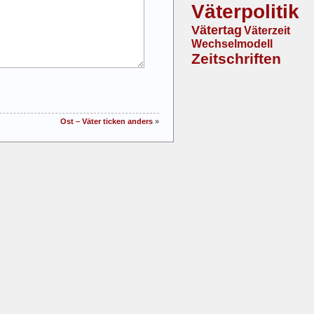
Väterpolitik
Vätertag
Väterzeit
Wechselmodell
Zeitschriften
Ost – Väter ticken anders
»