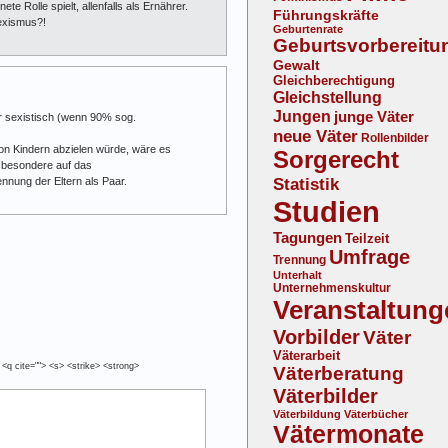
te Rolle spielt, allenfalls als Ernährer.
Führungskräfte
Sexismus?!
Geburtenrate
Geburtsvorbereitu
Gewalt
Gleichberechtigung
Gleichstellung
Jungen
junge Väter
nur sexistisch (wenn 90% sog.
neue Väter
Rollenbilder
on Kindern abzielen würde, wäre es
Sorgerecht
sbesondere auf das
Statistik
nnung der Eltern als Paar.
Studien
Tagungen
Teilzeit
Umfrage
Trennung
Unterhalt
Unternehmenskultur
Veranstaltung
Vorbilder
Väter
Väterarbeit
 <q cite=""> <s> <strike> <strong>
Väterberatung
Väterbilder
Väterbildung
Väterbücher
Vätermonate