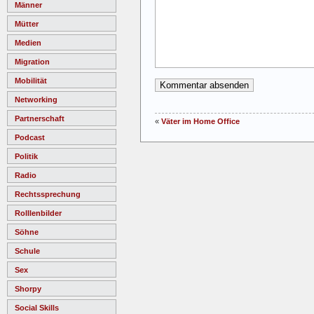
Männer
Mütter
Medien
Migration
Mobilität
Networking
Partnerschaft
«
Väter im Home Office
Podcast
Politik
Radio
Rechtssprechung
Rolllenbilder
Söhne
Schule
Sex
Shorpy
Social Skills