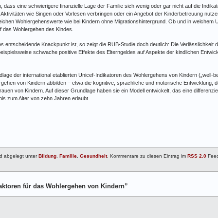
dass eine schwierigere finanzielle Lage der Familie sich wenig oder gar nicht auf die Indi
 Aktivitäten wie Singen oder Vorlesen verbringen oder ein Angebot der Kinderbetreuung nutze
leichen Wohlergehenswerte wie bei Kindern ohne Migrationshintergrund. Ob und in welchem Um
uf das Wohlergehen des Kindes.
lles entscheidende Knackpunkt ist, so zeigt die RUB-Studie doch deutlich: Die Verlässlichkeit d
beispielsweise schwache positive Effekte des Elterngeldes auf Aspekte der kindlichen Entwick
dlage der international etablierten Unicef-Indikatoren des Wohlergehens von Kindern („well-
gehen von Kindern abbilden – etwa die kognitive, sprachliche und motorische Entwicklung, 
uen von Kindern. Auf dieser Grundlage haben sie ein Modell entwickelt, das eine differenzi
bis zum Alter von zehn Jahren erlaubt.
nd abgelegt unter
Bildung
,
Familie
,
Gesundheit
. Kommentare zu diesen Eintrag im
RSS 2.0
Feed
ktoren für das Wohlergehen von Kindern”