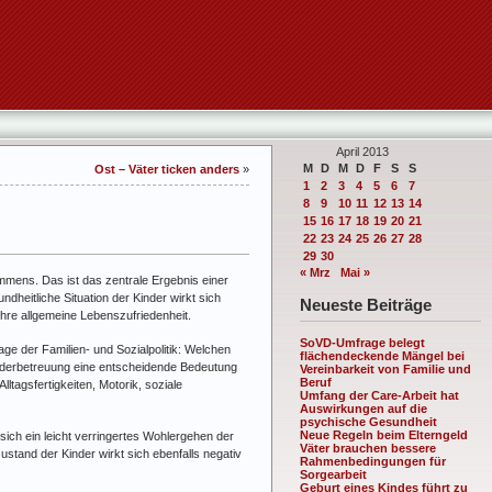
April 2013
M
D
M
D
F
S
S
Ost – Väter ticken anders
»
1
2
3
4
5
6
7
8
9
10
11
12
13
14
15
16
17
18
19
20
21
22
23
24
25
26
27
28
29
30
« Mrz
Mai »
mmens. Das ist das zentrale Ergebnis einer
dheitliche Situation der Kinder wirkt sich
Neueste Beiträge
ihre allgemeine Lebenszufriedenheit.
SoVD-Umfrage belegt
ge der Familien- und Sozialpolitik: Welchen
flächendeckende Mängel bei
nderbetreuung eine entscheidende Bedeutung
Vereinbarkeit von Familie und
Beruf
tagsfertigkeiten, Motorik, soziale
Umfang der Care-Arbeit hat
Auswirkungen auf die
psychische Gesundheit
Neue Regeln beim Elterngeld
 sich ein leicht verringertes Wohlergehen der
Väter brauchen bessere
tand der Kinder wirkt sich ebenfalls negativ
Rahmenbedingungen für
Sorgearbeit
Geburt eines Kindes führt zu