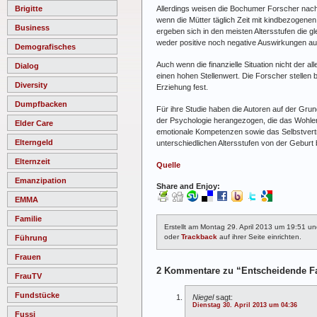
Allerdings weisen die Bochumer Forscher nach, 
Brigitte
wenn die Mütter täglich Zeit mit kindbezogenen
Business
ergeben sich in den meisten Altersstufen die g
weder positive noch negative Auswirkungen a
Demografisches
Auch wenn die finanzielle Situation nicht der a
Dialog
einen hohen Stellenwert.
Die Forscher stellen 
Diversity
Erziehung fest.
Dumpfbacken
Für ihre Studie haben die Autoren auf der Grun
der Psychologie herangezogen, die das Wohler
Elder Care
emotionale Kompetenzen sowie das Selbstvertra
Elterngeld
unterschiedlichen Altersstufen von der Geburt 
Elternzeit
Quelle
Emanzipation
Share and Enjoy:
EMMA
Familie
Erstellt am Montag 29. April 2013 um 19:51 u
oder
Trackback
auf ihrer Seite einrichten.
Führung
Frauen
2 Kommentare zu “Entscheidende Fa
FrauTV
Fundstücke
Niegel
sagt:
Dienstag 30. April 2013 um 04:36
Fussi