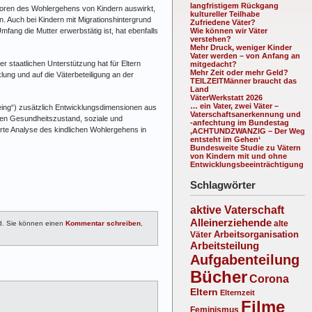
langfristigem Rückgang
katoren des Wohlergehens von Kindern auswirkt,
kultureller Teilhabe
n. Auch bei Kindern mit Migrationshintergrund
Zufriedene Väter?
fang die Mutter erwerbstätig ist, hat ebenfalls
Wie können wir Väter
verstehen?
Mehr Druck, weniger Kinder
Vater werden – von Anfang an
er staatlichen Unterstützung hat für Eltern
mitgedacht?
Mehr Zeit oder mehr Geld?
lung und auf die Väterbeteiligung an der
TEILZEITMänner braucht das
Land
VäterWerkstatt 2026
… ein Vater, zwei Väter –
being“) zusätzlich Entwicklungsdimensionen aus
Vaterschaftsanerkennung und
den Gesundheitszustand, soziale und
-anfechtung im Bundestag
erte Analyse des kindlichen Wohlergehens in
‚ACHTUNDZWANZIG – Der Weg
entsteht im Gehen‘
Bundesweite Studie zu Vätern
von Kindern mit und ohne
Entwicklungsbeeinträchtigung
Schlagwörter
aktive Vaterschaft
Alleinerziehende
alte
. Sie können einen
Kommentar schreiben
,
Arbeitsorganisation
Väter
Arbeitsteilung
Aufgabenteilung
Bücher
Corona
Eltern
Elternzeit
Filme
Feminismus