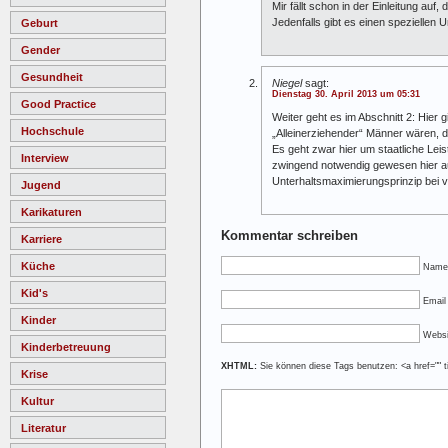
Mir fällt schon in der Einleitung auf
Jedenfalls gibt es einen speziellen
Geburt
Gender
Gesundheit
Niegel
sagt:
Dienstag 30. April 2013 um 05:31
Good Practice
Weiter geht es im Abschnitt 2: Hier 
Hochschule
„Alleinerziehender“ Männer wären, da
Es geht zwar hier um staatliche Le
Interview
zwingend notwendig gewesen hier a
Unterhaltsmaximierungsprinzip bei 
Jugend
Karikaturen
Kommentar schreiben
Karriere
Küche
Name
Kid's
Email 
Kinder
Websi
Kinderbetreuung
XHTML:
Sie können diese Tags benutzen: <a href="" ti
Krise
Kultur
Literatur