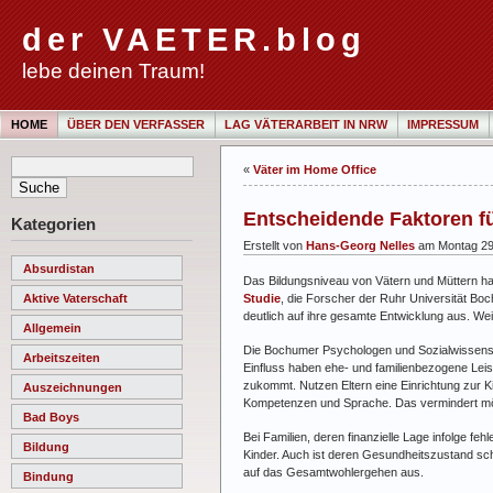
der VAETER.blog
lebe deinen Traum!
HOME
ÜBER DEN VERFASSER
LAG VÄTERARBEIT IN NRW
IMPRESSUM
«
Väter im Home Office
Entscheidende Faktoren f
Kategorien
Erstellt von
Hans-Georg Nelles
am Montag 29.
Absurdistan
Das Bildungsniveau von Vätern und Müttern ha
Studie
, die Forscher der Ruhr Universität Bo
Aktive Vaterschaft
deutlich auf ihre gesamte Entwicklung aus. Wei
Allgemein
Die Bochumer Psychologen und Sozialwissenscha
Arbeitszeiten
Einfluss haben ehe- und familienbezogene Le
zukommt. Nutzen Eltern eine Einrichtung zur Ki
Auszeichnungen
Kompetenzen und Sprache. Das vermindert mö
Bad Boys
Bei Familien, deren finanzielle Lage infolge fe
Bildung
Kinder. Auch ist deren Gesundheitszustand sch
auf das Gesamtwohlergehen aus.
Bindung