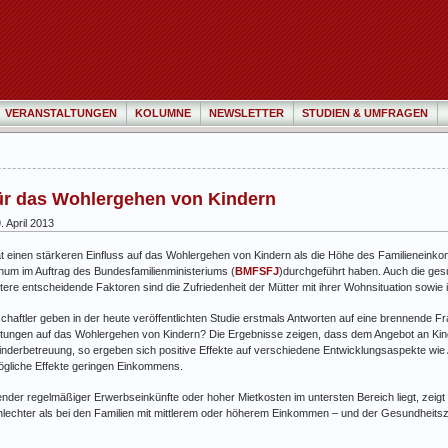
VERANSTALTUNGEN
KOLUMNE
NEWSLETTER
STUDIEN & UMFRAGEN
ür das Wohlergehen von Kindern
 April 2013
t einen stärkeren Einfluss auf das Wohlergehen von Kindern als die Höhe des Familieneinko
chum im Auftrag des Bundesfamilienministeriums (
BMFSFJ
)durchgeführt haben. Auch die gesun
tere entscheidende Faktoren sind die Zufriedenheit der Mütter mit ihrer Wohnsituation sowie 
ftler geben in der heute veröffentlichten Studie erstmals Antworten auf eine brennende Fra
istungen auf das Wohlergehen von Kindern? Die Ergebnisse zeigen, dass dem Angebot an Ki
nderbetreuung, so ergeben sich positive Effekte auf verschiedene Entwicklungsaspekte wie All
gliche Effekte geringen Einkommens.
hlender regelmäßiger Erwerbseinkünfte oder hoher Mietkosten im untersten Bereich liegt, zeigt
lechter als bei den Familien mit mittlerem oder höherem Einkommen – und der Gesundheitszus