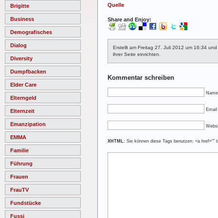
Quelle
Brigitte
Business
Share and Enjoy:
Demografisches
Dialog
Erstellt am Freitag 27. Juli 2012 um 16:34 un
ihrer Seite einrichten.
Diversity
Dumpfbacken
Kommentar schreiben
Elder Care
Name
Elterngeld
Email 
Elternzeit
Emanzipation
Websi
EMMA
XHTML:
Sie können diese Tags benutzen: <a href="" ti
Familie
Führung
Frauen
FrauTV
Fundstücke
Fussi