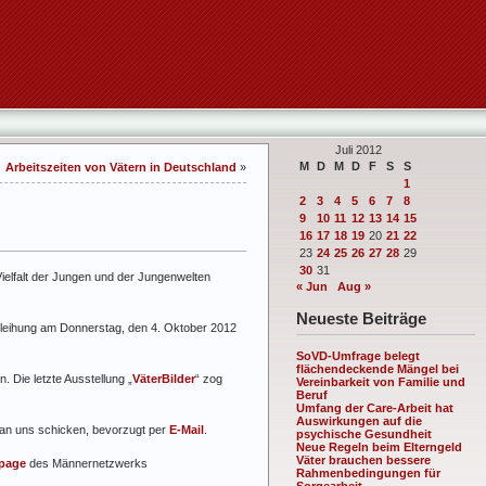
Juli 2012
M
D
M
D
F
S
S
Arbeitszeiten von Vätern in Deutschland
»
1
2
3
4
5
6
7
8
9
10
11
12
13
14
15
16
17
18
19
20
21
22
23
24
25
26
27
28
29
30
31
elfalt der Jungen und der Jungenwelten
« Jun
Aug »
Neueste Beiträge
rleihung am Donnerstag, den 4. Oktober 2012
SoVD-Umfrage belegt
flächendeckende Mängel bei
 Die letzte Ausstellung „
VäterBilder
“ zog
Vereinbarkeit von Familie und
Beruf
Umfang der Care-Arbeit hat
Auswirkungen auf die
 an uns schicken, bevorzugt per
E-Mail
.
psychische Gesundheit
Neue Regeln beim Elterngeld
Väter brauchen bessere
page
des Männernetzwerks
Rahmenbedingungen für
Sorgearbeit