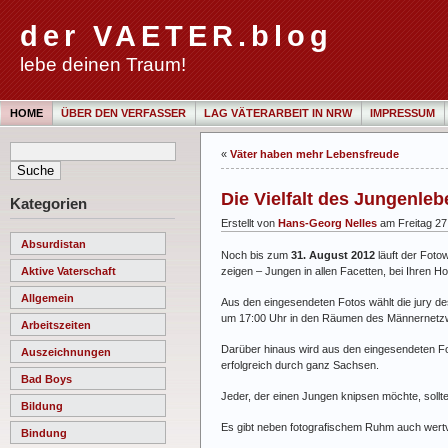
der VAETER.blog
lebe deinen Traum!
HOME
ÜBER DEN VERFASSER
LAG VÄTERARBEIT IN NRW
IMPRESSUM
«
Väter haben mehr Lebensfreude
Die Vielfalt des Jungenle
Kategorien
Erstellt von
Hans-Georg Nelles
am Freitag 27.
Absurdistan
Noch bis zum
31. August 2012
läuft der Fot
zeigen – Jungen in allen Facetten, bei Ihren 
Aktive Vaterschaft
Allgemein
Aus den eingesendeten Fotos wählt die jury d
um 17:00 Uhr in den Räumen des Männernetz
Arbeitszeiten
Darüber hinaus wird aus den eingesendeten Fo
Auszeichnungen
erfolgreich durch ganz Sachsen.
Bad Boys
Jeder, der einen Jungen knipsen möchte, sollt
Bildung
Es gibt neben fotografischem Ruhm auch wertv
Bindung