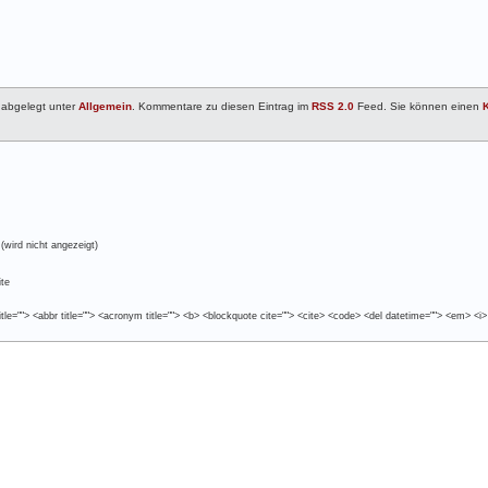
d abgelegt unter
Allgemein
. Kommentare zu diesen Eintrag im
RSS 2.0
Feed. Sie können einen
(wird nicht angezeigt)
te
tle=""> <abbr title=""> <acronym title=""> <b> <blockquote cite=""> <cite> <code> <del datetime=""> <em> <i>