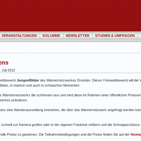
VERANSTALTUNGEN
KOLUMNE
NEWSLETTER
STUDIEN & UMFRAGEN
bens
 Juli 2012
owettbewerb
JungenBilder
des Männernetzwerkes Dresden. Dieser Fotowettbewerb will die Vi
Hobbies, in starken und auch in schwachen Momenten.
es Männernetzwerks die schönsten aus und wird diese im Rahmen einer öffentlichen Preisve
werkes prämieren.
tos eine Wanderausstellung entstehen, die über das Männernetzwerk angefragt werden kann.
e schnell zur Kamera greifen oder in der eigenen Fotokiste stöbern und die Schnappschüsse
olle Preise zu gewinnen. Die Teilnahmebedingungen und die Preise finden Sie auf der
Home