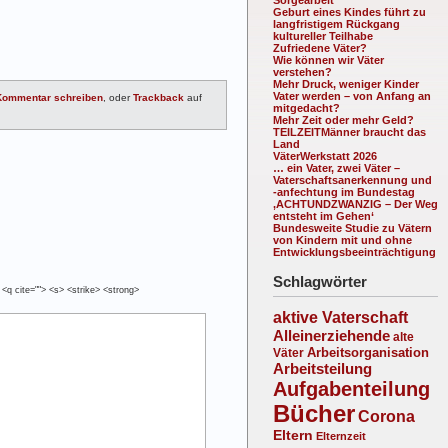
Geburt eines Kindes führt zu
langfristigem Rückgang
kultureller Teilhabe
Zufriedene Väter?
Wie können wir Väter
verstehen?
Mehr Druck, weniger Kinder
Vater werden – von Anfang an
Kommentar schreiben
, oder
Trackback
auf
mitgedacht?
Mehr Zeit oder mehr Geld?
TEILZEITMänner braucht das
Land
VäterWerkstatt 2026
… ein Vater, zwei Väter –
Vaterschaftsanerkennung und
-anfechtung im Bundestag
‚ACHTUNDZWANZIG – Der Weg
entsteht im Gehen‘
Bundesweite Studie zu Vätern
von Kindern mit und ohne
Entwicklungsbeeinträchtigung
Schlagwörter
 <q cite=""> <s> <strike> <strong>
aktive Vaterschaft
Alleinerziehende
alte
Arbeitsorganisation
Väter
Arbeitsteilung
Aufgabenteilung
Bücher
Corona
Eltern
Elternzeit