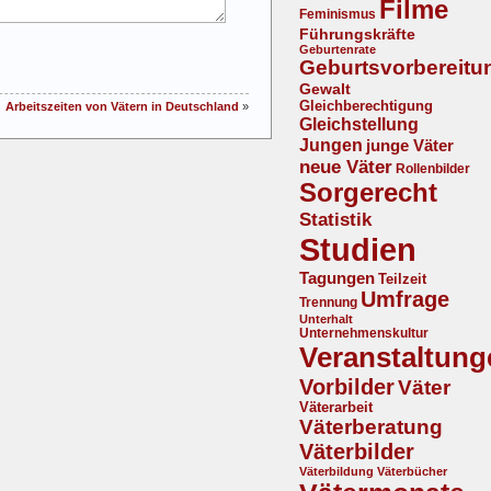
Filme
Feminismus
Führungskräfte
Geburtenrate
Geburtsvorbereitu
Gewalt
Gleichberechtigung
Arbeitszeiten von Vätern in Deutschland
»
Gleichstellung
Jungen
junge Väter
neue Väter
Rollenbilder
Sorgerecht
Statistik
Studien
Tagungen
Teilzeit
Umfrage
Trennung
Unterhalt
Unternehmenskultur
Veranstaltung
Vorbilder
Väter
Väterarbeit
Väterberatung
Väterbilder
Väterbildung
Väterbücher