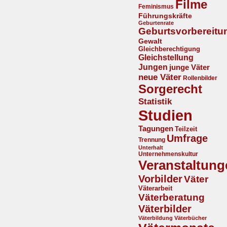
Filme
Feminismus
Führungskräfte
Geburtenrate
Geburtsvorbereitu
Gewalt
Gleichberechtigung
Gleichstellung
Jungen
junge Väter
neue Väter
Rollenbilder
Sorgerecht
Statistik
Studien
Tagungen
Teilzeit
Umfrage
Trennung
Unterhalt
Unternehmenskultur
Veranstaltung
Vorbilder
Väter
Väterarbeit
Väterberatung
Väterbilder
Väterbildung
Väterbücher