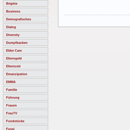
Brigitte
Business
Demografisches
Dialog
Diversity
Dumpfbacken
Elder Care
Elterngeld
Elternzeit
Emanzipation
EMMA
Familie
Führung
Frauen
FrauTV
Fundstücke
Fussi