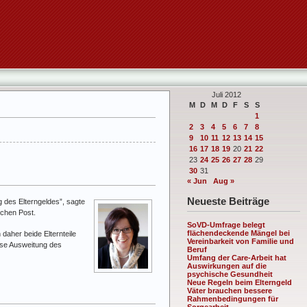
Juli 2012
M
D
M
D
F
S
S
1
2
3
4
5
6
7
8
9
10
11
12
13
14
15
16
17
18
19
20
21
22
23
24
25
26
27
28
29
30
31
« Jun
Aug »
Neueste Beiträge
ng des Elterngeldes”, sagte
schen Post.
SoVD-Umfrage belegt
flächendeckende Mängel bei
 daher beide Elternteile
Vereinbarkeit von Familie und
ese Ausweitung des
Beruf
Umfang der Care-Arbeit hat
Auswirkungen auf die
psychische Gesundheit
Neue Regeln beim Elterngeld
Väter brauchen bessere
Rahmenbedingungen für
Sorgearbeit