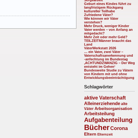
Geburt eines Kindes führt zu
langfristigem Rückgang
kultureller Teilhabe
Zufriedene Väter?
Wie können wir Väter
verstehen?
Mehr Druck, weniger Kinder
Vater werden – von Anfang an
mitgedacht?
Mehr Zeit oder mehr Geld?
TEILZEITMänner braucht das
Land
VäterWerkstatt 2026
… ein Vater, zwei Väter –
Vaterschaftsanerkennung und
-anfechtung im Bundestag
‚ACHTUNDZWANZIG – Der Weg
entsteht im Gehen‘
Bundesweite Studie zu Vätern
von Kindern mit und ohne
Entwicklungsbeeinträchtigung
Schlagwörter
aktive Vaterschaft
Alleinerziehende
alte
Arbeitsorganisation
Väter
Arbeitsteilung
Aufgabenteilung
Bücher
Corona
Eltern
Elternzeit