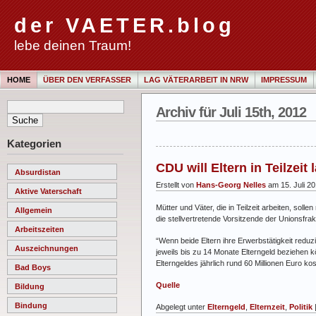
der VAETER.blog
lebe deinen Traum!
HOME
ÜBER DEN VERFASSER
LAG VÄTERARBEIT IN NRW
IMPRESSUM
Archiv für Juli 15th, 2012
Kategorien
CDU will Eltern in Teilzei
Absurdistan
Erstellt von
Hans-Georg Nelles
am 15. Juli 2
Aktive Vaterschaft
Mütter und Väter, die in Teilzeit arbeiten, sol
Allgemein
die stellvertretende Vorsitzende der Unionsfra
Arbeitszeiten
“Wenn beide Eltern ihre Erwerbstätigkeit reduzi
Auszeichnungen
jeweils bis zu 14 Monate Elterngeld beziehen 
Elterngeldes jährlich rund 60 Millionen Euro ko
Bad Boys
Quelle
Bildung
Bindung
Abgelegt unter
Elterngeld
,
Elternzeit
,
Politik