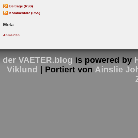
Beiträge (RSS)
Kommentare (RSS)
Meta
Anmelden
der VAETER.blog
is powered by
Viklund
| Portiert von
Ainslie J