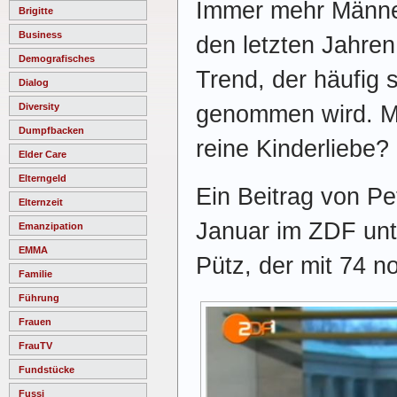
Immer mehr Männer
Brigitte
Business
den letzten Jahren
Demografisches
Trend, der häufig 
Dialog
genommen wird. Mä
Diversity
Dumpfbacken
reine Kinderliebe?
Elder Care
Elterngeld
Ein Beitrag von P
Elternzeit
Januar im ZDF unt
Emanzipation
EMMA
Pütz, der mit 74 n
Familie
Führung
Frauen
FrauTV
Fundstücke
Fussi