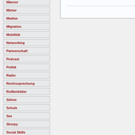
Männer
Mütter
Medien
Migration
Mobilität
Networking
Partnerschaft
Podcast
Politik
Radio
Rechtssprechung
Rolllenbilder
Söhne
Schule
Sex
Shorpy
Social Skills