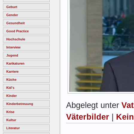
Geburt
Gender
Gesundheit
Good Practice
Hochschule
Interview
Jugend
Karikaturen
Karriere
Küche
Kid's
Kinder
Abgelegt unter
Va
Kinderbetreuung
Krise
Väterbilder
|
Kei
Kultur
Literatur