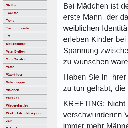
Bei Mädchen ist der
Stellen
Töchter
erste Mann, der da
Trend
weiblichen Identit
Trennungsväter
TV
erleben Kinder bei
Unternehmen
Spannung zwische
Vater Bleiben
zu wünschen wäre 
Vater Werden
Väter
Haben Sie in Ihrer
Väterbilder
Vätergruppen
zu tun gehabt, die
Visionen
Werbung
KREFTING: Nicht 
Wiedereinstieg
verschwundenen V
Work – Life – Navigation
Zeit
immer mehr Männer