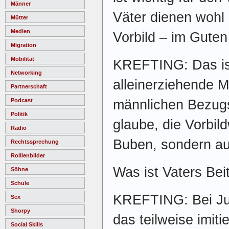
Männer
Väter dienen wohl 
Mütter
Medien
Vorbild – im Gute
Migration
Mobilität
KREFTING: Das ist
Networking
alleinerziehende M
Partnerschaft
männlichen Bezug
Podcast
Politik
glaube, die Vorbild
Radio
Buben, sondern au
Rechtssprechung
Rolllenbilder
Was ist Vaters Beit
Söhne
Schule
KREFTING: Bei Jung
Sex
Shorpy
das teilweise imit
Social Skills