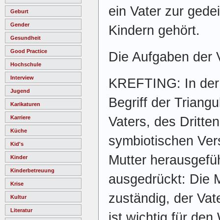
ein Vater zur gede
Geburt
Gender
Kindern gehört.
Gesundheit
Good Practice
Die Aufgaben der 
Hochschule
Interview
KREFTING: In der 
Jugend
Begriff der Triangu
Karikaturen
Vaters, des Dritte
Karriere
Küche
symbiotischen Ver
Kid's
Mutter herausgefüh
Kinder
Kinderbetreuung
ausgedrückt: Die M
Krise
zuständig, der Vate
Kultur
Literatur
ist wichtig für den