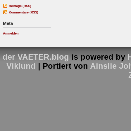
Beiträge (RSS)
Kommentare (RSS)
Meta
Anmelden
der VAETER.blog
is powered by
Viklund
| Portiert von
Ainslie J