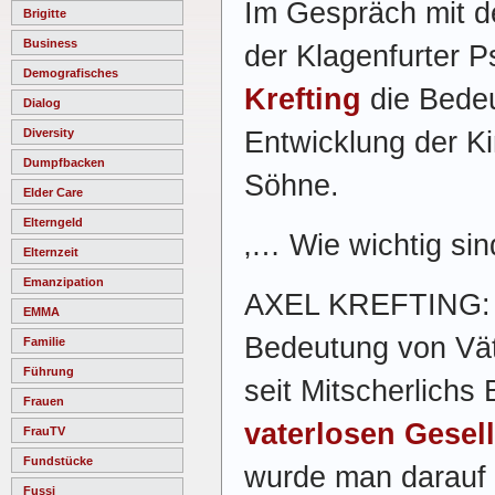
Im Gespräch mit de
Brigitte
Business
der Klagenfurter 
Demografisches
Krefting
die Bedeu
Dialog
Entwicklung der Ki
Diversity
Dumpfbacken
Söhne.
Elder Care
Elterngeld
‚… Wie wichtig sin
Elternzeit
Emanzipation
AXEL KREFTING: L
EMMA
Bedeutung von Vät
Familie
Führung
seit Mitscherlichs 
Frauen
vaterlosen Gesell
FrauTV
Fundstücke
wurde man darauf
Fussi