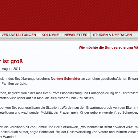
VERANSTALTUNGEN
KOLUMNE
NEWSLETTER
STUDIEN & UMFRAGEN
Wie möchte die Bundesregierung Väte
 ist groß
. August 2011
 Ansicht des Bevölkerungsforschers
Norbert Schneider
an zu hohen gesellschaftlichen Erwart
r Familien gerückt.
den, begleitet von einer massiven Professionalisierung und Pädagogisierung der Elternrollen
ten viele lieber auf ein Kind, als sich diesem Druck zu stellen.
bot von Betreuungsplätzen die Situation. „Würde man den Erwartungsdruck von den Eltern n
teiligung und wachsender Mobilität der Frauen mehr Kinder geboren werden“, so Schneider. 
t die Vereinbarkeit von Familie und Beruf erschwert, „wo Mobilität im Beruf erwartet wird“. 
n selten auch Mütter, sagte Schneider. Bei der Rollenverteilung von Vätern und Müttern lass
cht Wandel.“