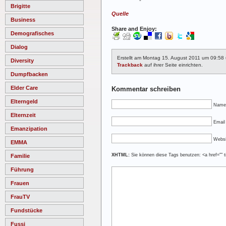
Brigitte
Quelle
Business
Share and Enjoy:
Demografisches
Dialog
Erstellt am Montag 15. August 2011 um 09:58
Diversity
Trackback
auf ihrer Seite einrichten.
Dumpfbacken
Elder Care
Kommentar schreiben
Elterngeld
Name
Elternzeit
Email 
Emanzipation
Websi
EMMA
XHTML:
Sie können diese Tags benutzen: <a href="" ti
Familie
Führung
Frauen
FrauTV
Fundstücke
Fussi