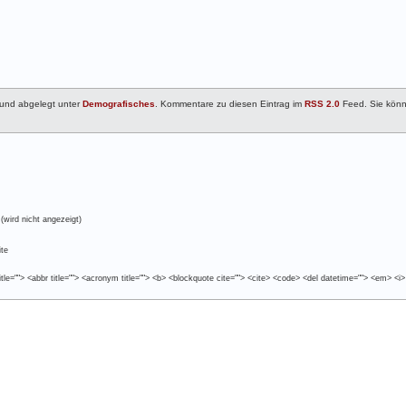
 und abgelegt unter
Demografisches
. Kommentare zu diesen Eintrag im
RSS 2.0
Feed. Sie kön
(wird nicht angezeigt)
te
tle=""> <abbr title=""> <acronym title=""> <b> <blockquote cite=""> <cite> <code> <del datetime=""> <em> <i>