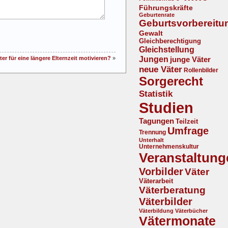
Führungskräfte
Geburtenrate
Geburtsvorbereitu
Gewalt
Gleichberechtigung
Gleichstellung
Jungen
r für eine längere Elternzeit motivieren?
»
junge Väter
neue Väter
Rollenbilder
Sorgerecht
Statistik
Studien
Tagungen
Teilzeit
Umfrage
Trennung
Unterhalt
Unternehmenskultur
Veranstaltung
Vorbilder
Väter
Väterarbeit
Väterberatung
Väterbilder
Väterbildung
Väterbücher
Vätermonate