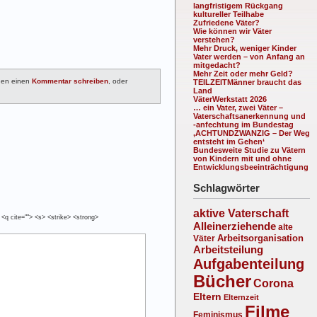
langfristigem Rückgang
kultureller Teilhabe
Zufriedene Väter?
Wie können wir Väter
verstehen?
Mehr Druck, weniger Kinder
Vater werden – von Anfang an
mitgedacht?
Mehr Zeit oder mehr Geld?
nen einen
Kommentar schreiben
, oder
TEILZEITMänner braucht das
Land
VäterWerkstatt 2026
… ein Vater, zwei Väter –
Vaterschaftsanerkennung und
-anfechtung im Bundestag
‚ACHTUNDZWANZIG – Der Weg
entsteht im Gehen‘
Bundesweite Studie zu Vätern
von Kindern mit und ohne
Entwicklungsbeeinträchtigung
Schlagwörter
aktive Vaterschaft
 <q cite=""> <s> <strike> <strong>
Alleinerziehende
alte
Arbeitsorganisation
Väter
Arbeitsteilung
Aufgabenteilung
Bücher
Corona
Eltern
Elternzeit
Filme
Feminismus