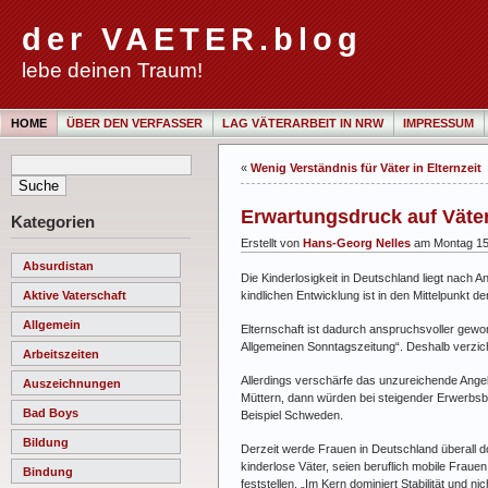
der VAETER.blog
lebe deinen Traum!
HOME
ÜBER DEN VERFASSER
LAG VÄTERARBEIT IN NRW
IMPRESSUM
«
Wenig Verständnis für Väter in Elternzeit
Erwartungsdruck auf Väter
Kategorien
Erstellt von
Hans-Georg Nelles
am Montag 15
Absurdistan
Die Kinderlosigkeit in Deutschland liegt nach
kindlichen Entwicklung ist in den Mittelpunkt de
Aktive Vaterschaft
Allgemein
Elternschaft ist dadurch anspruchsvoller gewor
Allgemeinen Sonntagszeitung“. Deshalb verzichte
Arbeitszeiten
Allerdings verschärfe das unzureichende Ange
Auszeichnungen
Müttern, dann würden bei steigender Erwerbsbe
Bad Boys
Beispiel Schweden.
Bildung
Derzeit werde Frauen in Deutschland überall dor
kinderlose Väter, seien beruflich mobile Fraue
Bindung
feststellen. „Im Kern dominiert Stabilität und ni