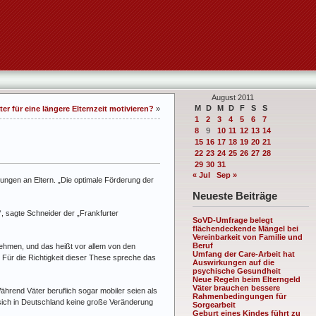
August 2011
M
D
M
D
F
S
S
r für eine längere Elternzeit motivieren?
»
1
2
3
4
5
6
7
8
9
10
11
12
13
14
15
16
17
18
19
20
21
22
23
24
25
26
27
28
29
30
31
« Jul
Sep »
ungen an Eltern. „Die optimale Förderung der
Neueste Beiträge
“, sagte Schneider der „Frankfurter
SoVD-Umfrage belegt
flächendeckende Mängel bei
Vereinbarkeit von Familie und
Beruf
ehmen, und das heißt vor allem von den
Umfang der Care-Arbeit hat
Für die Richtigkeit dieser These spreche das
Auswirkungen auf die
psychische Gesundheit
Neue Regeln beim Elterngeld
Väter brauchen bessere
Während Väter beruflich sogar mobiler seien als
Rahmenbedingungen für
e sich in Deutschland keine große Veränderung
Sorgearbeit
Geburt eines Kindes führt zu