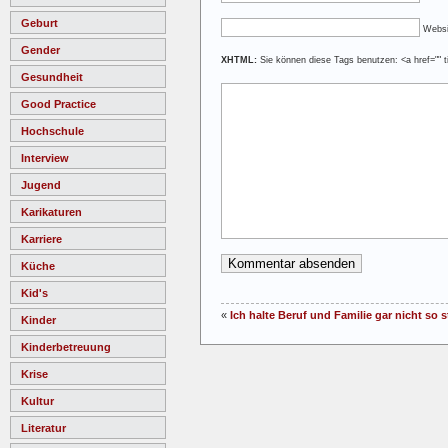
Geburt
Websi
Gender
XHTML:
Sie können diese Tags benutzen: <a href="" ti
Gesundheit
Good Practice
Hochschule
Interview
Jugend
Karikaturen
Karriere
Küche
Kid's
«
Ich halte Beruf und Familie gar nicht so 
Kinder
Kinderbetreuung
Krise
Kultur
Literatur