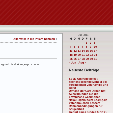
Juli 2011
M
D
M
D
F
S
S
Alle Väter in die Pflicht nehmen
»
1
2
3
4
5
6
7
8
9
10
11
12
13
14
15
16
17
18
19
20
21
22
23
24
25
26
27
28
29
30
31
« Jun
Aug »
trag und die dort angesprochenen
Neueste Beiträge
SoVD-Umfrage belegt
flächendeckende Mängel bei
Vereinbarkeit von Familie und
Beruf
Umfang der Care-Arbeit hat
Auswirkungen auf die
psychische Gesundheit
Neue Regeln beim Elterngeld
Väter brauchen bessere
Rahmenbedingungen für
Sorgearbeit
Geburt eines Kindes führt zu