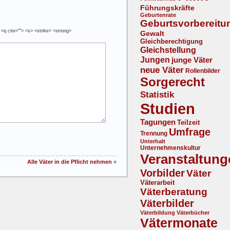
Führungskräfte
Geburtenrate
Geburtsvorbereitu
 <q cite=""> <s> <strike> <strong>
Gewalt
Gleichberechtigung
Gleichstellung
Jungen
junge Väter
neue Väter
Rollenbilder
Sorgerecht
Statistik
Studien
Tagungen
Teilzeit
Umfrage
Trennung
Unterhalt
Unternehmenskultur
Veranstaltung
Alle Väter in die Pflicht nehmen
»
Vorbilder
Väter
Väterarbeit
Väterberatung
Väterbilder
Väterbildung
Väterbücher
Vätermonate