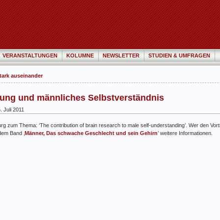
VERANSTALTUNGEN
KOLUMNE
NEWSLETTER
STUDIEN & UMFRAGEN
stark auseinander
hung und männliches Selbstverständnis
 Juli 2011
g zum Thema: ‘The contribution of brain research to male self-understanding’. Wer den Vor
dem Band ‚
Männer, Das schwache Geschlecht und sein Gehirn
’ weitere Informationen.