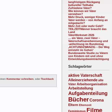
langfristigem Rückgang
kultureller Teilhabe
Zufriedene Väter?
Wie können wir Väter
verstehen?
Mehr Druck, weniger Kinder
Vater werden – von Anfang an
mitgedacht?
Mehr Zeit oder mehr Geld?
TEILZEITMänner braucht das
Land
VäterWerkstatt 2026
… ein Vater, zwei Väter –
Vaterschaftsanerkennung und
-anfechtung im Bundestag
‚ACHTUNDZWANZIG – Der Weg
entsteht im Gehen‘
Bundesweite Studie zu Vätern
von Kindern mit und ohne
Entwicklungsbeeinträchtigung
Schlagwörter
aktive Vaterschaft
einen
Kommentar schreiben
, oder
Trackback
Alleinerziehende
alte
Arbeitsorganisation
Väter
Arbeitsteilung
Aufgabenteilung
Bücher
Corona
Eltern
Elternzeit
Filme
Feminismus