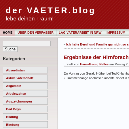
der VAETER.blog
lebe deinen Traum!
HOME
ÜBER DEN VERFASSER
LAG VÄTERARBEIT IN NRW
IMPRESSUM
«
Ich halte Beruf und Familie gar nicht so 
Ergebnisse der Hirnforsc
Kategorien
Erstellt von
Hans-Georg Nelles
am Montag 25.
Absurdistan
Ein Vortrag von Gerald Hüther bei TedX Hambur
Zusammenhänge nachlesen möchte, findet in 
Aktive Vaterschaft
Allgemein
Arbeitszeiten
Auszeichnungen
Bad Boys
Bildung
Bindung