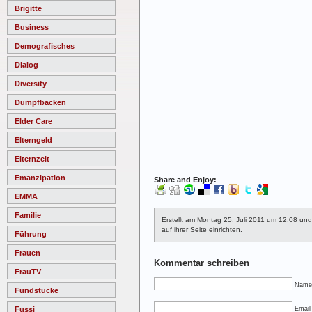
Brigitte
Business
Demografisches
Dialog
Diversity
Dumpfbacken
Elder Care
Elterngeld
Elternzeit
Emanzipation
Share and Enjoy:
EMMA
Familie
Erstellt am Montag 25. Juli 2011 um 12:08 un
auf ihrer Seite einrichten.
Führung
Frauen
Kommentar schreiben
FrauTV
Name
Fundstücke
Fussi
Email 