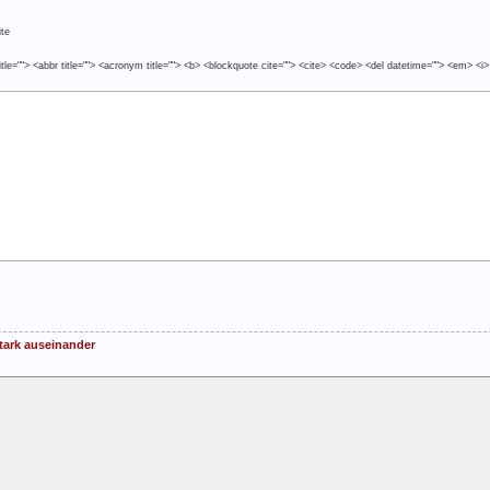
te
tle=""> <abbr title=""> <acronym title=""> <b> <blockquote cite=""> <cite> <code> <del datetime=""> <em> <i>
stark auseinander