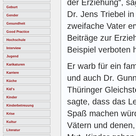
der Erziehung“, s
Geburt
Dr. Jens Triebel i
Gender
zweifache Vater e
Gesundheit
Good Practice
Beiträge zur Erzie
Hochschule
Beispiel verboten 
Interview
Jugend
Er warb für ein fam
Karikaturen
Karriere
und auch Dr. Gunn
Küche
Thüringer Gleichst
Kid's
Kinder
sagte, dass das L
Kinderbetreuung
Spaß machen würd
Krise
Kultur
Vätern und denen,
Literatur