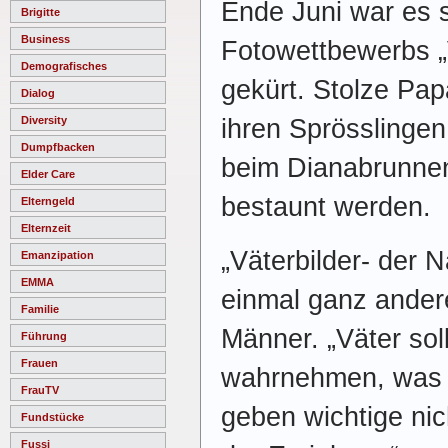
Ende Juni war es s
Brigitte
Business
Fotowettbewerbs „
Demografisches
gekürt. Stolze Pap
Dialog
ihren Sprösslingen
Diversity
Dumpfbacken
beim Dianabrunnen
Elder Care
bestaunt werden.
Elterngeld
Elternzeit
„Väterbilder- der 
Emanzipation
EMMA
einmal ganz ander
Familie
Männer. „Väter sol
Führung
Frauen
wahrnehmen, was s
FrauTV
geben wichtige nic
Fundstücke
Fussi