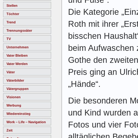
Stellen
Die Kategorie „Ein
Töchter
Roth mit ihrer „Er
Trend
Trennungsväter
bisschen Haushalt“
TV
beim Aufwaschen ze
Unternehmen
Vater Bleiben
Gothe den zweiten 
Vater Werden
Preis ging an Ulric
Väter
Väterbilder
„Hände“.
Vätergruppen
Visionen
Die besonderen M
Werbung
und Kind wurden au
Wiedereinstieg
Fotos und vier Fot
Work – Life – Navigation
Zeit
alltäglichen Bege