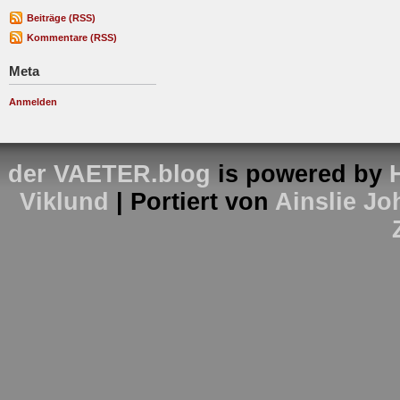
Beiträge (RSS)
Kommentare (RSS)
Meta
Anmelden
der VAETER.blog
is powered by
Viklund
| Portiert von
Ainslie J