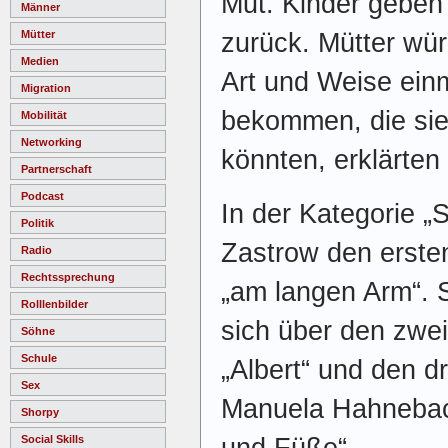
Mut. Kinder geben 
Männer
zurück. Mütter wü
Mütter
Medien
Art und Weise einm
Migration
bekommen, die sie 
Mobilität
Networking
könnten, erklärten
Partnerschaft
Podcast
In der Kategorie „S
Politik
Zastrow den ersten
Radio
Rechtssprechung
„am langen Arm“. S
Rolllenbilder
sich über den zwei
Söhne
Schule
„Albert“ und den d
Sex
Manuela Hahnebach
Shorpy
und Füße“.
Social Skills