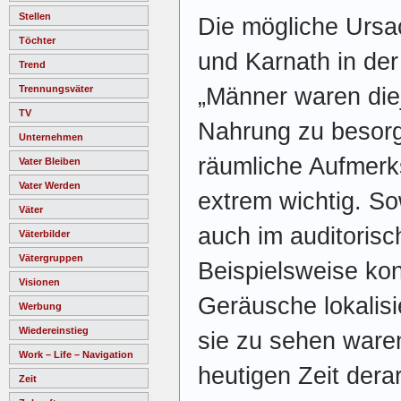
Stellen
Die mögliche Ursa
Töchter
und Karnath in der
Trend
„Männer waren die
Trennungsväter
TV
Nahrung zu besor
Unternehmen
räumliche Aufmerk
Vater Bleiben
Vater Werden
extrem wichtig. So
Väter
auch im auditorisc
Väterbilder
Vätergruppen
Beispielsweise ko
Visionen
Geräusche lokalisi
Werbung
Wiedereinstieg
sie zu sehen ware
Work – Life – Navigation
heutigen Zeit dera
Zeit