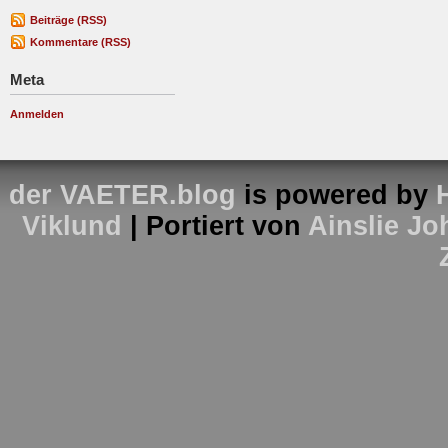
Beiträge (RSS)
Kommentare (RSS)
Meta
Anmelden
der VAETER.blog
is powered by
Viklund
| Portiert von
Ainslie J