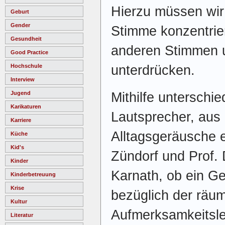
Hierzu müssen wir
Geburt
Gender
Stimme konzentrier
Gesundheit
anderen Stimmen 
Good Practice
unterdrücken.
Hochschule
Interview
Mithilfe unterschied
Jugend
Karikaturen
Lautsprecher, aus
Karriere
Alltagsgeräusche e
Küche
Kid's
Zündorf und Prof. 
Kinder
Karnath, ob ein G
Kinderbetreuung
Krise
bezüglich der räum
Kultur
Aufmerksamkeitsle
Literatur