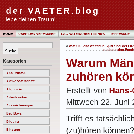
der VAETER.blog
lebe deinen Traum!
HOME
ÜBER DEN VERFASSER
LAG VÄTERARBEIT IN NRW
IMPRESSUM
«
Väter in Jena weiterhin Spitze bei der Elte
Ideologischer Femi
Warum Männ
Kategorien
zuhören kö
Absurdistan
Aktive Vaterschaft
Erstellt von
Hans-
Allgemein
Arbeitszeiten
Mittwoch 22. Juni
Auszeichnungen
Bad Boys
Trifft es tatsächli
Bildung
(zu)hören können?
Bindung