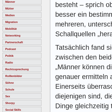
Männer
besteht – sprich 
Mütter
besser ein bestim
Medien
mehreren, unterschi
Migration
Mobilität
Schallquellen „he
Networking
Partnerschaft
Tatsächlich fand s
Podcast
zwischen den beid
Politik
Radio
„Männer können die
Rechtssprechung
genauer ermitteln 
Rolllenbilder
Söhne
Einerseits überra
Schule
diejenigen sind, d
Sex
Shorpy
Dinge gleichzeitig
Social Skills