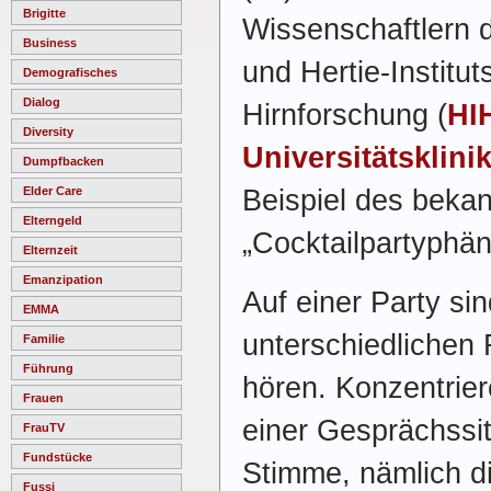
Brigitte
Wissenschaftlern d
Business
und Hertie-Instituts
Demografisches
Dialog
Hirnforschung (
HI
Diversity
Universitätsklin
Dumpfbacken
Beispiel des beka
Elder Care
Elterngeld
„Cocktailpartyphä
Elternzeit
Emanzipation
Auf einer Party si
EMMA
unterschiedlichen 
Familie
Führung
hören. Konzentrier
Frauen
einer Gesprächssit
FrauTV
Fundstücke
Stimme, nämlich d
Fussi