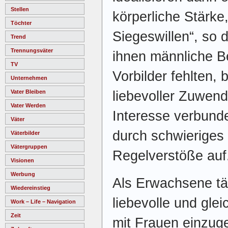
Stellen
körperliche Stärke
Töchter
Siegeswillen“, so
Trend
Trennungsväter
ihnen männliche B
TV
Vorbilder fehlten, 
Unternehmen
liebevoller Zuwen
Vater Bleiben
Vater Werden
Interesse verbunde
Väter
durch schwieriges 
Väterbilder
Vätergruppen
Regelverstöße auf
Visionen
Werbung
Als Erwachsene tät
Wiedereinstieg
liebevolle und gle
Work – Life – Navigation
Zeit
mit Frauen einzug