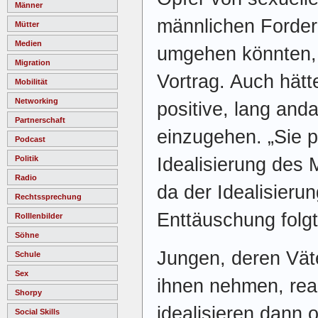
Männer
männlichen Forder
Mütter
Medien
umgehen könnten,
Migration
Vortrag. Auch hätt
Mobilität
Networking
positive, lang an
Partnerschaft
einzugehen. „Sie 
Podcast
Idealisierung des
Politik
Radio
da der Idealisieru
Rechtssprechung
Enttäuschung folgt
Rolllenbilder
Söhne
Jungen, deren Väte
Schule
Sex
ihnen nehmen, rea
Shorpy
idealisieren dann o
Social Skills