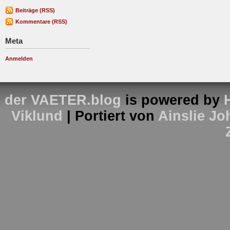
Beiträge (RSS)
Kommentare (RSS)
Meta
Anmelden
der VAETER.blog
is powered by
Viklund
| Portiert von
Ainslie J