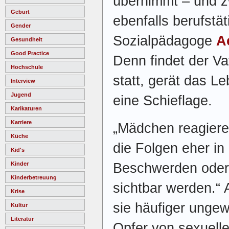
übernimmt – und z
Geburt
ebenfalls berufstät
Gender
Sozialpädagoge
A
Gesundheit
Good Practice
Denn findet der V
Hochschule
statt, gerät das Le
Interview
Jugend
eine Schieflage.
Karikaturen
Karriere
„Mädchen reagieren
Küche
die Folgen eher i
Kid's
Beschwerden oder
Kinder
Kinderbetreuung
sichtbar werden.“
Krise
sie häufiger ungew
Kultur
Literatur
Opfer von sexuelle