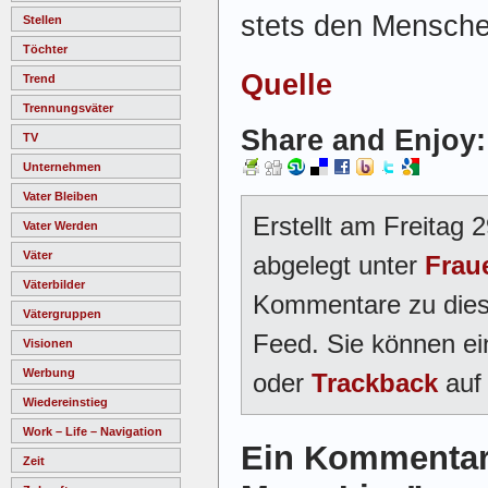
stets den Menschen
Stellen
Töchter
Quelle
Trend
Trennungsväter
Share and Enjoy:
TV
Unternehmen
Vater Bleiben
Erstellt am Freitag 
Vater Werden
Väter
abgelegt unter
Frau
Väterbilder
Kommentare zu dies
Vätergruppen
Feed. Sie können e
Visionen
Werbung
oder
Trackback
auf 
Wiedereinstieg
Work – Life – Navigation
Ein Kommentar
Zeit