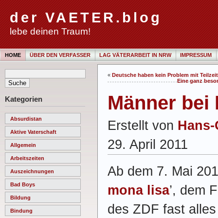
der VAETER.blog
lebe deinen Traum!
HOME
ÜBER DEN VERFASSER
LAG VÄTERARBEIT IN NRW
IMPRESSUM
«
Deutsche haben kein Problem mit Teilzeit
Eine ganz beson
Männer bei
Kategorien
Absurdistan
Erstellt von
Hans-
Aktive Vaterschaft
29. April 2011
Allgemein
Arbeitszeiten
Ab dem 7. Mai 2011
Auszeichnungen
Bad Boys
mona lisa
’, dem F
Bildung
des ZDF fast alles
Bindung