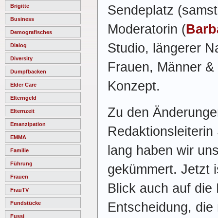
Sendeplatz (samst
Brigitte
Business
Moderatorin (
Barb
Demografisches
Studio, längerer 
Dialog
Diversity
Frauen, Männer & 
Dumpfbacken
Konzept.
Elder Care
Elterngeld
Zu den Änderungen
Elternzeit
Emanzipation
Redaktionsleiterin 
EMMA
lang haben wir un
Familie
Führung
gekümmert. Jetzt i
Frauen
Blick auch auf die
FrauTV
Entscheidung, die n
Fundstücke
Fussi