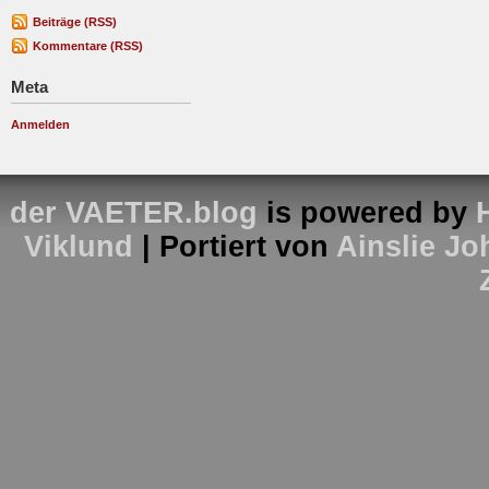
Beiträge (RSS)
Kommentare (RSS)
Meta
Anmelden
der VAETER.blog
is powered by
Viklund
| Portiert von
Ainslie J