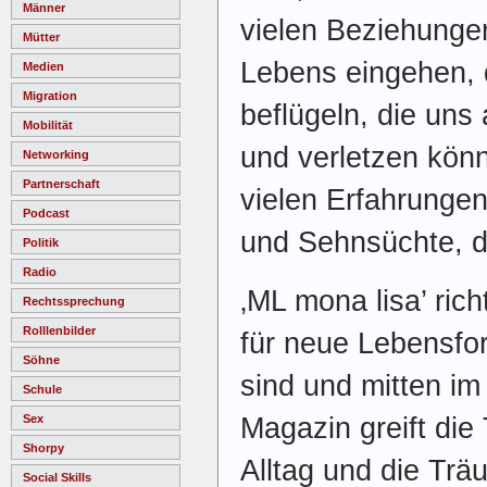
Männer
vielen Beziehungen
Mütter
Lebens eingehen,
Medien
Migration
beflügeln, die uns
Mobilität
und verletzen kön
Networking
Partnerschaft
vielen Erfahrunge
Podcast
und Sehnsüchte, d
Politik
Radio
‚ML mona lisa’ richt
Rechtssprechung
Rolllenbilder
für neue Lebensfor
Söhne
sind und mitten i
Schule
Magazin greift die
Sex
Shorpy
Alltag und die Trä
Social Skills