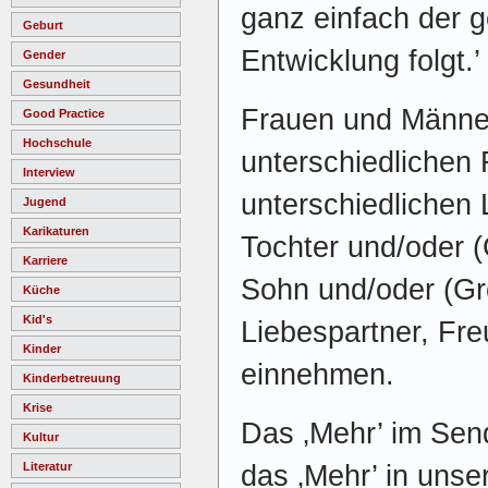
ganz einfach der g
Geburt
Entwicklung folgt.’
Gender
Gesundheit
Frauen und Männer
Good Practice
Hochschule
unterschiedlichen 
Interview
unterschiedlichen
Jugend
Karikaturen
Tochter und/oder (
Karriere
Sohn und/oder (Gro
Küche
Kid's
Liebespartner, Fre
Kinder
einnehmen.
Kinderbetreuung
Krise
Das ‚Mehr’ im Send
Kultur
das ‚Mehr’ in unse
Literatur