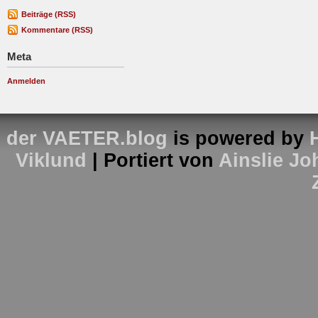
Beiträge (RSS)
Kommentare (RSS)
Meta
Anmelden
der VAETER.blog
is powered by
Viklund
| Portiert von
Ainslie J