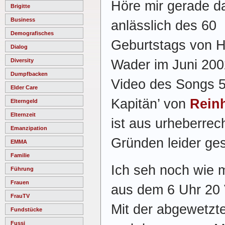
Höre mir gerade d
Brigitte
Business
anlässlich des 60
Demografisches
Geburtstags von 
Dialog
Wader im Juni 200
Diversity
Dumpfbacken
Video des Songs 
Elder Care
Kapitän’ von
Rein
Elterngeld
Elternzeit
ist aus urheberrec
Emanzipation
Gründen leider ges
EMMA
Familie
Ich seh noch wie m
Führung
Frauen
aus dem 6 Uhr 20 
FrauTV
Mit der abgewetz
Fundstücke
Fussi