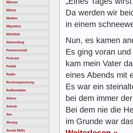
„Eines Tages wirst
Männer
Da werden wir beid
Mütter
Medien
in einem schneewe
Migration
Mobilität
Nun, es kamen and
Networking
Es ging voran und
Partnerschaft
Podcast
kam mein Vater da
Politik
eines Abends mit 
Radio
Rechtssprechung
Es war ein steinal
Rolllenbilder
bei dem immer der
Söhne
Schule
Bei dem nie die H
Sex
im Grunde war das
Shorpy
Weiterlesen »
Social Skills