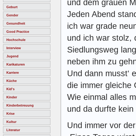
und dem grauen Ma
Geburt
Jeden Abend stand
Gender
ich war grade neu
Gesundheit
Good Practice
und ich war stolz,
Hochschule
Siedlungsweg lan
Interview
Jugend
neben ihm zu gehn
Karikaturen
Und dann musst‘ e
Karriere
Küche
die immer gleiche 
Kid's
Wie einmal alles 
Kinder
Kinderbetreuung
und da durfte kein 
Krise
Kultur
Und immer vor der
Literatur