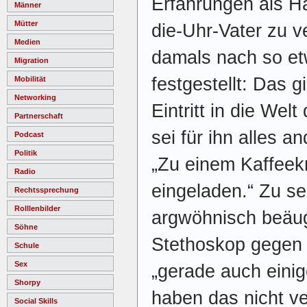
Erfahrungen als 
Männer
Mütter
die-Uhr-Vater zu v
Medien
damals nach so e
Migration
festgestellt: Das g
Mobilität
Networking
Eintritt in die Wel
Partnerschaft
sei für ihn alles a
Podcast
Politik
„Zu einem Kaffeek
Radio
eingeladen.“ Zu se
Rechtssprechung
Rolllenbilder
argwöhnisch beäug
Söhne
Stethoskop gegen 
Schule
Sex
„gerade auch einig
Shorpy
haben das nicht ve
Social Skills