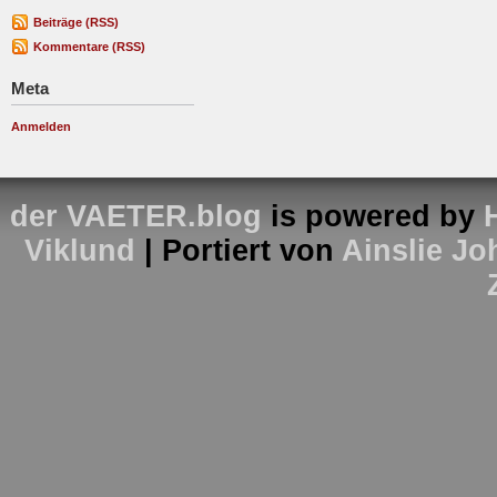
Beiträge (RSS)
Kommentare (RSS)
Meta
Anmelden
der VAETER.blog
is powered by
Viklund
| Portiert von
Ainslie J