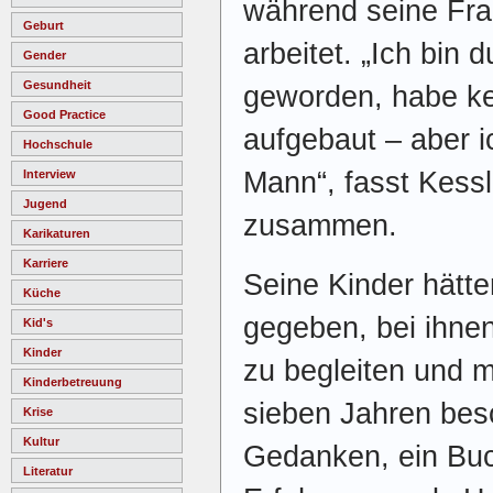
während seine Fra
Geburt
arbeitet. „Ich bin 
Gender
Gesundheit
geworden, habe k
Good Practice
aufgebaut – aber ic
Hochschule
Mann“, fasst Kessl
Interview
Jugend
zusammen.
Karikaturen
Karriere
Seine Kinder hätt
Küche
gegeben, bei ihnen
Kid's
Kinder
zu begleiten und m
Kinderbetreuung
sieben Jahren besc
Krise
Kultur
Gedanken, ein Buc
Literatur