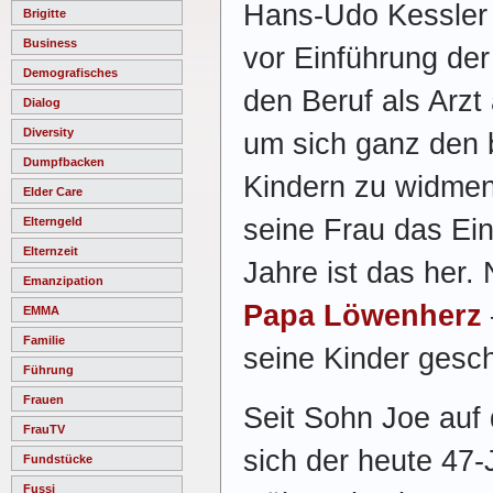
Hans-Udo Kessler 
Brigitte
Business
vor Einführung der 
Demografisches
den Beruf als Arzt
Dialog
Diversity
um sich ganz den 
Dumpfbacken
Kindern zu widme
Elder Care
seine Frau das Ei
Elterngeld
Elternzeit
Jahre ist das her.
Emanzipation
Papa Löwenherz
EMMA
Familie
seine Kinder gesch
Führung
Frauen
Seit Sohn Joe auf 
FrauTV
sich der heute 47-
Fundstücke
Fussi