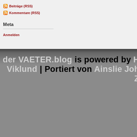
Beiträge (RSS)
Kommentare (RSS)
Meta
Anmelden
der VAETER.blog
is powered by
Viklund
| Portiert von
Ainslie J