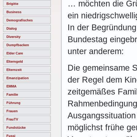
… möchten die Gr
Brigitte
Business
ein niedrigschwell
Demografisches
In der Begründung
Dialog
Bundestag eingeb
Diversity
Dumpfbacken
unter anderem:
Elder Care
Elterngeld
Die gemeinsame So
Elternzeit
der Regel dem Kin
Emanzipation
EMMA
zeitgemäßes Famil
Familie
Rahmenbedingungen
Führung
Frauen
Ausgangssituation 
FrauTV
möglichst frühe g
Fundstücke
Fussi