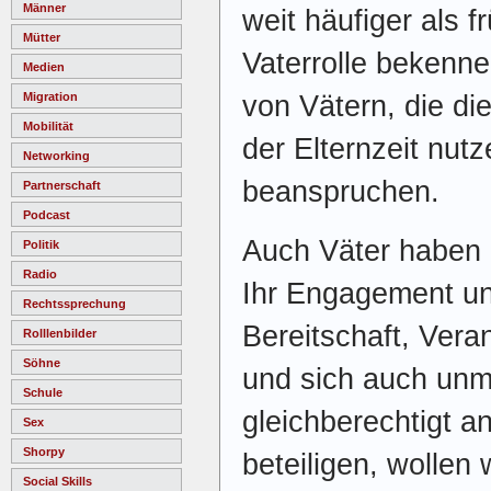
Männer
weit häufiger als f
Mütter
Vaterrolle bekenne
Medien
von Vätern, die di
Migration
Mobilität
der Elternzeit nut
Networking
beanspruchen.
Partnerschaft
Podcast
Auch Väter haben e
Politik
Radio
Ihr Engagement u
Rechtssprechung
Bereitschaft, Ver
Rolllenbilder
Söhne
und sich auch unmi
Schule
gleichberechtigt a
Sex
Shorpy
beteiligen, wollen 
Social Skills