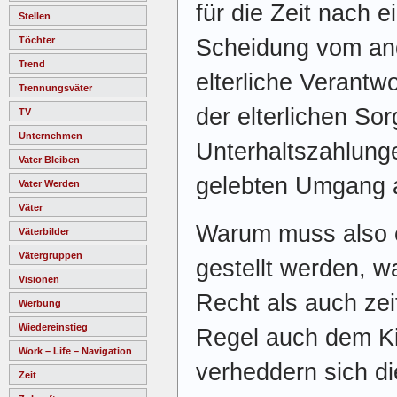
für die Zeit nach 
Stellen
Scheidung vom ande
Töchter
Trend
elterliche Verantw
Trennungsväter
der elterlichen So
TV
Unternehmen
Unterhaltszahlung
Vater Bleiben
gelebten Umgang a
Vater Werden
Väter
Warum muss also e
Väterbilder
Vätergruppen
gestellt werden, 
Visionen
Recht als auch zei
Werbung
Wiedereinstieg
Regel auch dem Ki
Work – Life – Navigation
verheddern sich di
Zeit