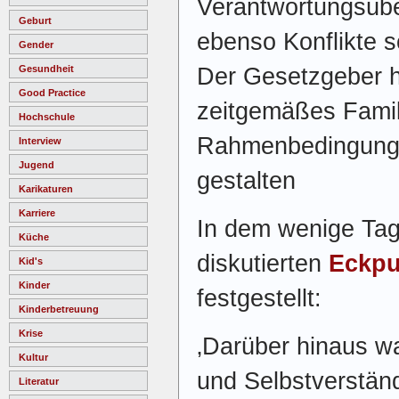
Verantwortungsüb
Geburt
ebenso Konflikte so
Gender
Der Gesetzgeber h
Gesundheit
Good Practice
zeitgemäßes Famil
Hochschule
Rahmenbedingunge
Interview
Jugend
gestalten
Karikaturen
Karriere
In dem wenige Tage
Küche
diskutierten
Eckpu
Kid's
Kinder
festgestellt:
Kinderbetreuung
Krise
‚Darüber hinaus w
Kultur
und Selbstverständ
Literatur