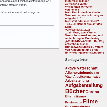
dann gern einen Gleichgesinnten fragen. Ab 1.
kultureller Teilhabe
Zufriedene Väter?
en Aktivitäten treffen.
Wie können wir Väter
verstehen?
 Informationen und sind weniger an
Mehr Druck, weniger Kinder
Vater werden – von Anfang an
mitgedacht?
Mehr Zeit oder mehr Geld?
TEILZEITMänner braucht das
Land
VäterWerkstatt 2026
… ein Vater, zwei Väter –
Vaterschaftsanerkennung und
-anfechtung im Bundestag
‚ACHTUNDZWANZIG – Der Weg
entsteht im Gehen‘
Bundesweite Studie zu Vätern
von Kindern mit und ohne
Entwicklungsbeeinträchtigung
Schlagwörter
aktive Vaterschaft
Alleinerziehende
alte
Arbeitsorganisation
Väter
Arbeitsteilung
Aufgabenteilung
Bücher
Corona
Eltern
Elternzeit
Filme
Feminismus
Führungskräfte