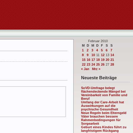
Februar 2010
M
D
M
D
F
S
S
1
2
3
4
5
6
7
8
9
10
11
12
13
14
15
16
17
18
19
20
21
22
23
24
25
26
27
28
« Jan
Mrz »
Neueste Beiträge
SoVD-Umfrage belegt
flächendeckende Mängel bei
Vereinbarkeit von Familie und
Beruf
Umfang der Care-Arbeit hat
Auswirkungen auf die
psychische Gesundheit
Neue Regeln beim Elterngeld
Väter brauchen bessere
Rahmenbedingungen für
Sorgearbeit
Geburt eines Kindes führt zu
langfristigem Rückgang