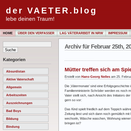
der VAETER.blog
lebe deinen Traum!
HOME
ÜBER DEN VERFASSER
LAG VÄTERARBEIT IN NRW
IMPRESSUM
Archiv für Februar 25th, 2
Kategorien
Mütter treffen sich am Spie
Absurdistan
Erstellt von
Hans-Georg Nelles
am 25. Febru
Aktive Vaterschaft
Die ‚Vätermonate’ sind eine Erfolgsgeschichte
Allgemein
Familienministerin Schröder werden es noch m
Arbeitszeiten
Vater stellt sich, nach Ansicht des Initiator
gern so vor:
Auszeichnungen
Das Kind spielt friedlich auf dem Teppich wäh
Bad Boys
Zeitung liest und sich dann noch gemütlich mit 
wechseln, Wäsche waschen, Wohnung wienern 
Bildung
bringen ist?
Bindung