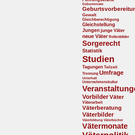
Geburtenrate
Geburtsvorbereitu
Gewalt
Gleichberechtigung
Gleichstellung
Jungen
junge Väter
neue Väter
Rollenbilder
Sorgerecht
Statistik
Studien
Tagungen
Teilzeit
Umfrage
Trennung
Unterhalt
Unternehmenskultur
Veranstaltung
Vorbilder
Väter
Väterarbeit
Väterberatung
Väterbilder
Väterbildung
Väterbücher
Vätermonate