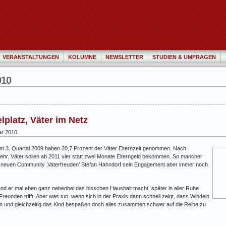
VERANSTALTUNGEN
KOLUMNE
NEWSLETTER
STUDIEN & UMFRAGEN
010
lplatz, Väter im Netz
ar 2010
 im 3. Quartal 2009 haben 20,7 Prozent der Väter Elternzeit genommen. Nach
ehr. Väter sollen ab 2011 vier statt zwei Monate Elterngeld bekommen. So mancher
s der neuen Community ‚Vaterfreuden’ Stefan Hahndorf sein Engagement aber immer noch
rend er mal eben ganz nebenbei das bisschen Haushalt macht, später in aller Ruhe
Freunden trifft. Aber was tun, wenn sich in der Praxis dann schnell zeigt, dass Windeln
und gleichzeitig das Kind bespaßen doch alles zusammen schwer auf die Reihe zu