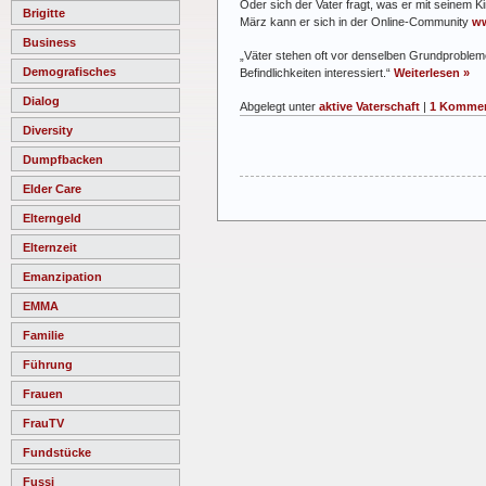
Oder sich der Vater fragt, was er mit seinem K
Brigitte
März kann er sich in der Online-Community
ww
Business
„Väter stehen oft vor denselben Grundprobleme
Demografisches
Befindlichkeiten interessiert.“
Weiterlesen »
Dialog
Abgelegt unter
aktive Vaterschaft
|
1 Kommen
Diversity
Dumpfbacken
Elder Care
Elterngeld
Elternzeit
Emanzipation
EMMA
Familie
Führung
Frauen
FrauTV
Fundstücke
Fussi