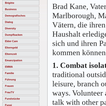
Brigitte
Brad Kane, Vater 
Business
Marlborough, Ma
Demografisches
Vätern, die ihre
Dialog
Diversity
Haushalt erledig
Dumpfbacken
sich und ihren P
Elder Care
Elterngeld
kommen können
Elternzeit
Emanzipation
1. Combat isola
EMMA
traditional outsi
Familie
Führung
leisure, branch o
Frauen
ways. Volunteer a
FrauTV
Fundstücke
talk with other p
Fussi