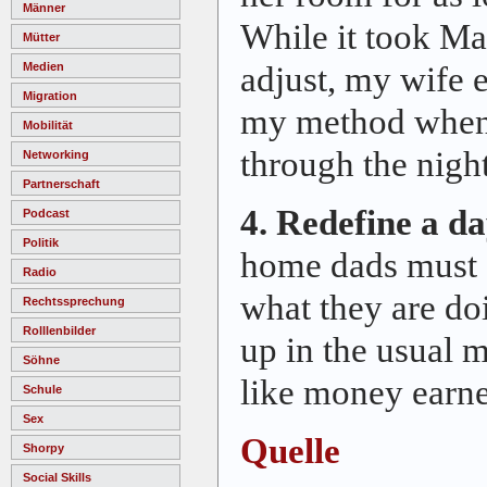
Männer
While it took Ma
Mütter
adjust, my wife 
Medien
Migration
my method when 
Mobilität
through the night
Networking
Partnerschaft
4. Redefine a da
Podcast
Politik
home dads must st
Radio
what they are do
Rechtssprechung
Rolllenbilder
up in the usual 
Söhne
like money earn
Schule
Sex
Quelle
Shorpy
Social Skills