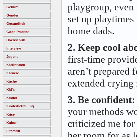
playgroup, even 
Geburt
set up playtimes 
Gender
Gesundheit
home dads.
Good Practice
Hochschule
2. Keep cool ab
Interview
first-time provid
Jugend
Karikaturen
aren’t prepared f
Karriere
extended crying f
Küche
Kid's
3. Be confident:
Kinder
Kinderbetreuung
your methods wo
Krise
criticized me for 
Kultur
Literatur
her room for as 