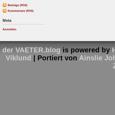
Beiträge (RSS)
Kommentare (RSS)
Meta
Anmelden
der VAETER.blog
is powered by
Viklund
| Portiert von
Ainslie J