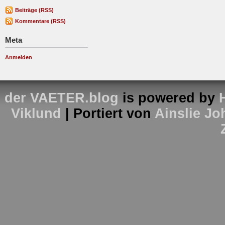
Beiträge (RSS)
Kommentare (RSS)
Meta
Anmelden
der VAETER.blog
is powered by
Viklund
| Portiert von
Ainslie J