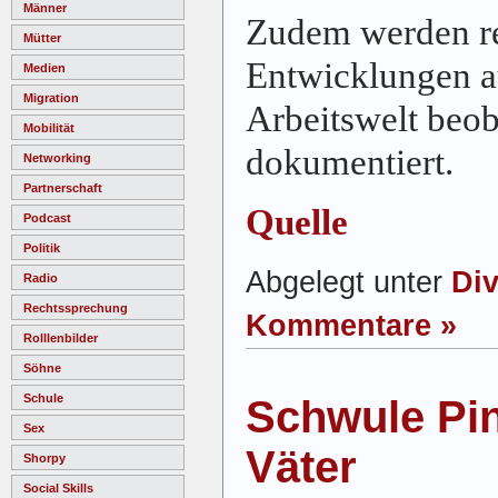
Männer
Zudem werden r
Mütter
Entwicklungen a
Medien
Migration
Arbeitswelt beob
Mobilität
dokumentiert.
Networking
Partnerschaft
Quelle
Podcast
Politik
Abgelegt unter
Div
Radio
Rechtssprechung
Kommentare »
Rolllenbilder
Söhne
Schule
Schwule Pi
Sex
Väter
Shorpy
Social Skills