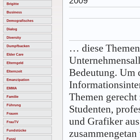
2009
Brigitte
Business
Demografisches
Dialog
Diversity
… diese Themen
Dumpfbacken
Elder Care
Unternehmensall
Elterngeld
Bedeutung. Um 
Elternzeit
Emanzipation
Informationsinte
EMMA
Themen gerecht 
Familie
Führung
Studenten, profe
Frauen
und Grafiker au
FrauTV
zusammengetan 
Fundstücke
Fussi