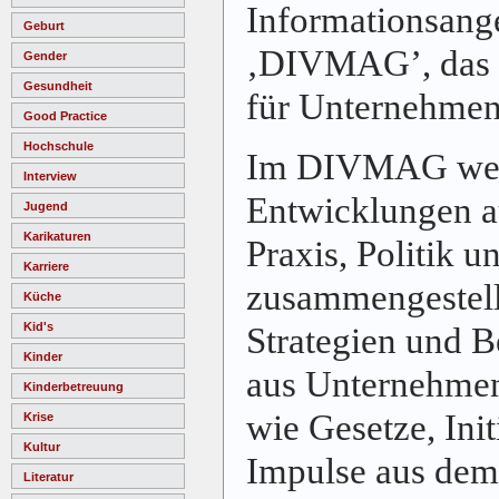
Informationsange
Geburt
‚DIVMAG’, das 
Gender
Gesundheit
für Unternehmens
Good Practice
Hochschule
Im DIVMAG wer
Interview
Entwicklungen a
Jugend
Karikaturen
Praxis, Politik u
Karriere
zusammengestellt
Küche
Kid's
Strategien und Be
Kinder
aus Unternehmen
Kinderbetreuung
wie Gesetze, Init
Krise
Kultur
Impulse aus dem 
Literatur