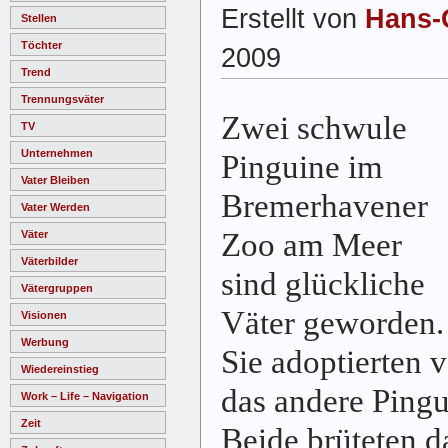
Erstellt von
Hans-
Stellen
Töchter
2009
Trend
Trennungsväter
Zwei schwule
TV
Unternehmen
Pinguine im
Vater Bleiben
Bremerhavener
Vater Werden
Zoo am Meer
Väter
Väterbilder
sind glückliche
Vätergruppen
Väter geworden.
Visionen
Werbung
Sie adoptierten v
Wiedereinstieg
das andere Pingu
Work – Life – Navigation
Zeit
Beide brüteten d