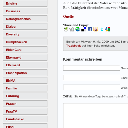
Auch die Elternzeit der Väter wird positi
Brigitte
Berufstätigkeit für mindestens zwei Mona
Business
Quelle
Demografisches
Share and Enjoy:
Dialog
Diversity
Erstellt am Mittwoch 6. Mai 2009 um 19:23 un
Dumpfbacken
Trackback
auf ihrer Seite einrichten.
Elder Care
Elterngeld
Kommentar schreiben
Elternzeit
Name
Emanzipation
Email 
EMMA
Websi
Familie
Führung
XHTML:
Sie können diese Tags benutzen: <a href="" ti
Frauen
FrauTV
Fundstücke
Fussi