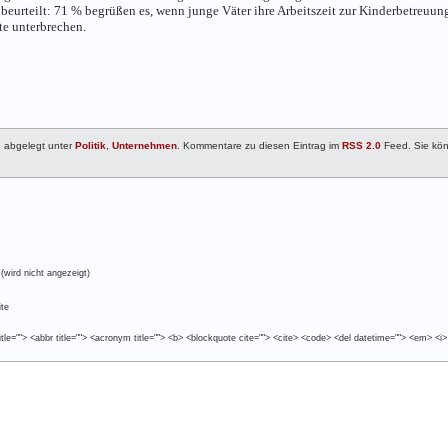
v beurteilt: 71 % begrüßen es, wenn junge Väter ihre Arbeitszeit zur Kinderbetreuun
te unterbrechen.
d abgelegt unter
Politik
,
Unternehmen
. Kommentare zu diesen Eintrag im
RSS 2.0
Feed. Sie kö
(wird nicht angezeigt)
te
tle=""> <abbr title=""> <acronym title=""> <b> <blockquote cite=""> <cite> <code> <del datetime=""> <em> <i>