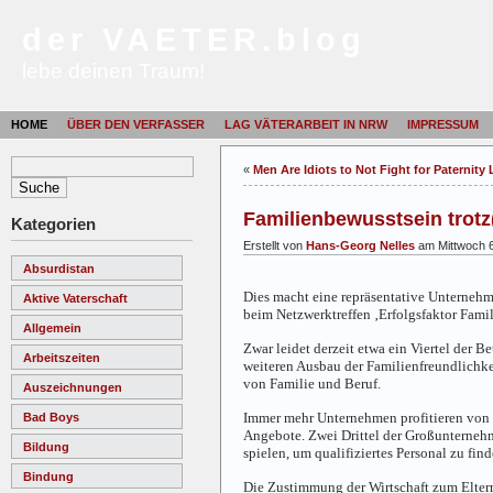
der VAETER.blog
lebe deinen Traum!
HOME
ÜBER DEN VERFASSER
LAG VÄTERARBEIT IN NRW
IMPRESSUM
«
Men Are Idiots to Not Fight for Paternity
Familienbewusstsein trotz(
Kategorien
Erstellt von
Hans-Georg Nelles
am Mittwoch 6
Absurdistan
Dies macht eine repräsentative
Unternehm
Aktive Vaterschaft
beim Netzwerktreffen ‚Erfolgsfaktor Famili
Allgemein
Zwar leidet derzeit etwa ein Viertel de
Arbeitszeiten
weiteren Ausbau der Familienfreundlichke
von Familie und Beruf.
Auszeichnungen
Immer mehr Unternehmen profitieren von i
Bad Boys
Angebote. Zwei Drittel der Großunternehm
Bildung
spielen, um qualifiziertes Personal zu find
Bindung
Die Zustimmung der Wirtschaft zum Elterng