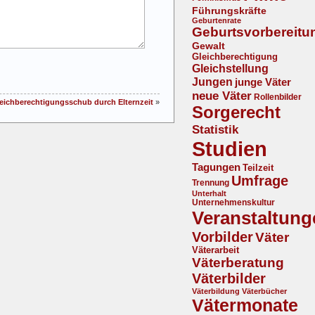
Führungskräfte
Geburtenrate
Geburtsvorbereitu
Gewalt
Gleichberechtigung
Gleichstellung
Jungen
junge Väter
neue Väter
Rollenbilder
eichberechtigungsschub durch Elternzeit
»
Sorgerecht
Statistik
Studien
Tagungen
Teilzeit
Umfrage
Trennung
Unterhalt
Unternehmenskultur
Veranstaltung
Vorbilder
Väter
Väterarbeit
Väterberatung
Väterbilder
Väterbildung
Väterbücher
Vätermonate