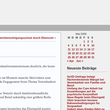
Mai 2009
M
D
M
D
F
S
S
eichberechtigungsschub durch Elternzeit
»
1
2
3
4
5
6
7
8
9
10
11
12
13
14
15
16
17
18
19
20
21
22
23
24
25
26
27
28
29
30
31
« Apr
Jun »
familienministeriums deutlich, die heute
Neueste Beiträge
SoVD-Umfrage belegt
ssen im Moment manche Aktivitäten zum
flächendeckende Mängel bei
f ihr Engagement beim Thema Vereinbarkeit
Vereinbarkeit von Familie und
Beruf
Umfang der Care-Arbeit hat
Auswirkungen auf die
e Vorteile durch familienfreundliche
psychische Gesundheit
nd Beruf zukünftig eine größere Rolle
Neue Regeln beim Elterngeld
Väter brauchen bessere
Rahmenbedingungen für
Sorgearbeit
men beurteilen das Elterngeld positiv.
Geburt eines Kindes führt zu