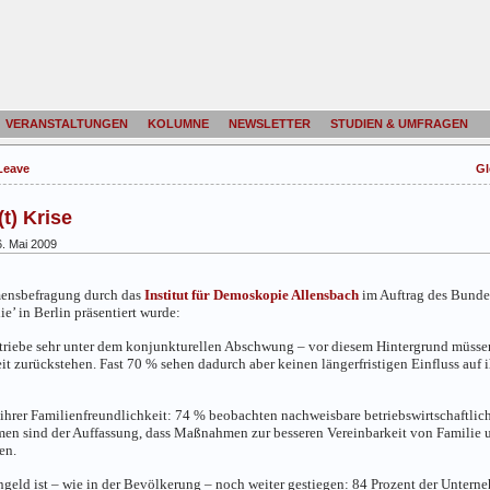
VERANSTALTUNGEN
KOLUMNE
NEWSLETTER
STUDIEN & UMFRAGEN
 Leave
Gl
t) Krise
. Mai 2009
ensbefragung durch das
Institut für Demoskopie Allensbach
im Auftrag des Bundes
e’ in Berlin präsentiert wurde:
r Betriebe sehr unter dem konjunkturellen Abschwung – vor diesem Hintergrund mü
it zurückstehen. Fast 70 % sehen dadurch aber keinen längerfristigen Einfluss au
hrer Familienfreundlichkeit: 74 % beobachten nachweisbare betriebswirtschaftlich
en sind der Auffassung, dass Maßnahmen zur besseren Vereinbarkeit von Familie u
en.
eld ist – wie in der Bevölkerung – noch weiter gestiegen: 84 Prozent der Unterneh