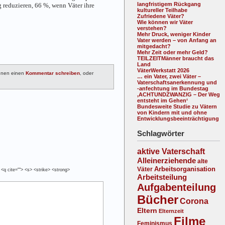
langfristigem Rückgang
g reduzieren, 66 %, wenn Väter ihre
kultureller Teilhabe
Zufriedene Väter?
Wie können wir Väter
verstehen?
Mehr Druck, weniger Kinder
Vater werden – von Anfang an
mitgedacht?
Mehr Zeit oder mehr Geld?
TEILZEITMänner braucht das
Land
VäterWerkstatt 2026
nnen einen
Kommentar schreiben
, oder
… ein Vater, zwei Väter –
Vaterschaftsanerkennung und
-anfechtung im Bundestag
‚ACHTUNDZWANZIG – Der Weg
entsteht im Gehen‘
Bundesweite Studie zu Vätern
von Kindern mit und ohne
Entwicklungsbeeinträchtigung
Schlagwörter
aktive Vaterschaft
Alleinerziehende
alte
Arbeitsorganisation
Väter
 <q cite=""> <s> <strike> <strong>
Arbeitsteilung
Aufgabenteilung
Bücher
Corona
Eltern
Elternzeit
Filme
Feminismus