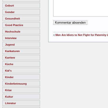
Geburt
Gender
Gesundheit
Good Practice
Hochschule
«
Men Are Idiots to Not Fight for Paternity
Interview
Jugend
Karikaturen
Karriere
Küche
Kid's
Kinder
Kinderbetreuung
Krise
Kultur
Literatur