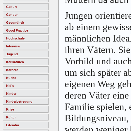
Geburt
Jungen orientiere
Gender
Gesundheit
ab einem gewiss
Good Practice
männlichen Ideal
Hochschule
ihren Vätern. Si
Interview
Jugend
Vorbild und auc
Karikaturen
um sich später a
Karriere
Küche
eigenen Weg geh
Kid's
deren Väter eine 
Kinder
Kinderbetreuung
Familie spielen, 
Krise
Bildungsniveau, 
Kultur
Literatur
werden weniger 