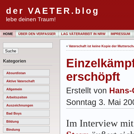
der VAETER.blog
lebe deinen Traum!
HOME
ÜBER DEN VERFASSER
LAG VÄTERARBEIT IN NRW
IMPRESSUM
«
Vaterschaft ist keine Kopie der Muttersch
Einzelkämpf
Kategorien
erschöpft
Absurdistan
Aktive Vaterschaft
Erstellt von
Hans-
Allgemein
Arbeitszeiten
Sonntag 3. Mai 20
Auszeichnungen
Bad Boys
Im Interview mit
Bildung
Bindung