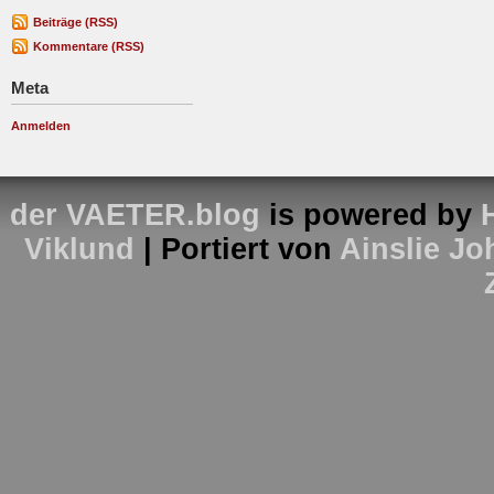
Beiträge (RSS)
Kommentare (RSS)
Meta
Anmelden
der VAETER.blog
is powered by
Viklund
| Portiert von
Ainslie J