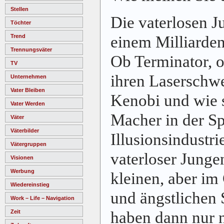
Stellen
Die vaterlosen J
Töchter
einem Milliarde
Trend
Trennungsväter
Ob Terminator, o
TV
ihren Laserschw
Unternehmen
Vater Bleiben
Kenobi und wie si
Vater Werden
Macher in der Sp
Väter
Väterbilder
Illusionsindustri
Vätergruppen
vaterloser Junge
Visionen
Werbung
kleinen, aber im
Wiedereinstieg
und ängstlichen
Work – Life – Navigation
haben dann nur 
Zeit