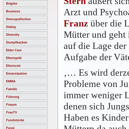
Stern
äußert sic
Brigitte
Arzt und Psycho
Business
Demografisches
Franz
über die L
Dialog
Mütter und geht
Diversity
auf die Lage der
Dumpfbacken
Elder Care
Aufgabe der Väte
Elterngeld
Elternzeit
‚… Es wird derze
Emanzipation
Probleme von Jun
EMMA
Familie
immer weniger L
Führung
denen sich Jungs
Frauen
FrauTV
Haben es Kinder
Fundstücke
Müttern da auch
Fussi