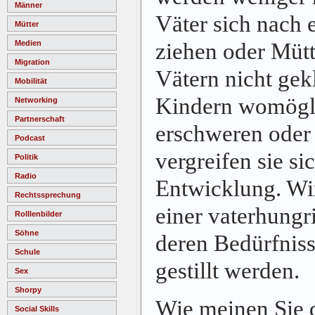
Männer
Väter sich nach 
Mütter
ziehen oder Mütt
Medien
Migration
Vätern nicht gek
Mobilität
Kindern womögl
Networking
Partnerschaft
erschweren oder 
Podcast
vergreifen sie si
Politik
Radio
Entwicklung. Wir
Rechtssprechung
einer vaterhungr
Rolllenbilder
Söhne
deren Bedürfnis
Schule
gestillt werden.
Sex
Shorpy
Wie meinen Sie 
Social Skills