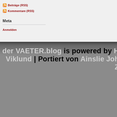
Beiträge (RSS)
Kommentare (RSS)
Meta
Anmelden
der VAETER.blog
is powered by
Viklund
| Portiert von
Ainslie J