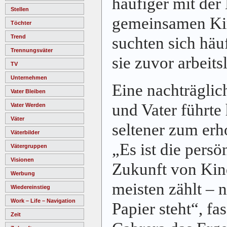
häufiger mit der
Stellen
gemeinsamen K
Töchter
Trend
suchten sich häu
Trennungsväter
sie zuvor arbeits
TV
Unternehmen
Eine nachträglic
Vater Bleiben
und Vater führte
Vater Werden
Väter
seltener zum erh
Väterbilder
„Es ist die persö
Vätergruppen
Visionen
Zukunft von Kin
Werbung
meisten zählt – 
Wiedereinstieg
Work – Life – Navigation
Papier steht“, fas
Zeit