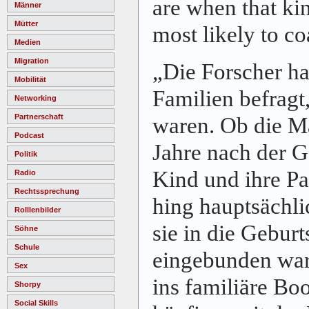
are when that kin
Männer
Mütter
most likely to co
Medien
Migration
„
Die Forscher ha
Mobilität
Familien befragt,
Networking
Partnerschaft
waren. Ob die Mä
Podcast
Jahre nach der G
Politik
Kind und ihre P
Radio
Rechtssprechung
hing hauptsächli
Rolllenbilder
sie in die Gebur
Söhne
Schule
eingebunden ware
Sex
ins familiäre Bo
Shorpy
Social Skills