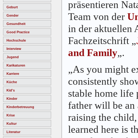
präsentieren Nat
Geburt
Team von der
Un
Gender
Gesundheit
in der aktuellen
Good Practice
Fachzeitschrift „
Hochschule
Interview
and Family
„.
Jugend
Karikaturen
„As you might ex
Karriere
consistently show
Küche
stable home life 
Kid's
Kinder
father will be an 
Kinderbetreuung
raising the child
Krise
Kultur
learned here is t
Literatur