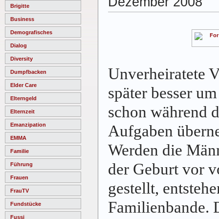
Dezember 2008
Brigitte
Business
Demografisches
Dialog
Diversity
Unverheiratete 
Dumpfbacken
Elder Care
später besser um
Elterngeld
schon während d
Elternzeit
Emanzipation
Aufgaben übern
EMMA
Werden die Männ
Familie
der Geburt vor v
Führung
Frauen
gestellt, entsteh
FrauTV
Familienbande. 
Fundstücke
Fussi