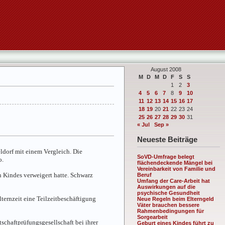
August 2008
M
D
M
D
F
S
S
1
2
3
4
5
6
7
8
9
10
11
12
13
14
15
16
17
18
19
20
21
22
23
24
25
26
27
28
29
30
31
« Jul
Sep »
Neueste Beiträge
ldorf mit einem Vergleich. Die
SoVD-Umfrage belegt
o.
flächendeckende Mängel bei
Vereinbarkeit von Familie und
n Kindes verweigert hatte. Schwarz
Beruf
Umfang der Care-Arbeit hat
Auswirkungen auf die
psychische Gesundheit
ternzeit eine Teilzeitbeschäftigung
Neue Regeln beim Elterngeld
Väter brauchen bessere
Rahmenbedingungen für
Sorgearbeit
tschaftprüfungsgesellschaft bei ihrer
Geburt eines Kindes führt zu