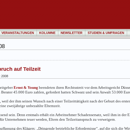
VERANSTALTUNGEN
KOLUMNE
NEWSLETTER
STUDIEN & UMFRAGEN
08
uch auf Teilzeit
t 2008
eitgeber
Ernst & Young
beendeten ihren Rechtsstreit vor dem Arbeitsgericht Düsse
 Berater 45.000 Euro zahlen, gefordert hatten Schwarz und sein Anwalt 53.000 Eur
, weil der ihm seinen Wunsch nach einer Teilzeittätigkeit nach der Geburt des erste
eine zweijährige unbezahlte Elternzeit.
end sein. Denn erstmals erhält ein Arbeitnehmer Schadensersatz, weil ihm in der El
 für Unternehmen teuer werden, Eltern den Teilzeitanspruch zu verweigern.
ffassung des Klägers: „Dringende betriebliche Erfordernisse“, auf die sich die Wir