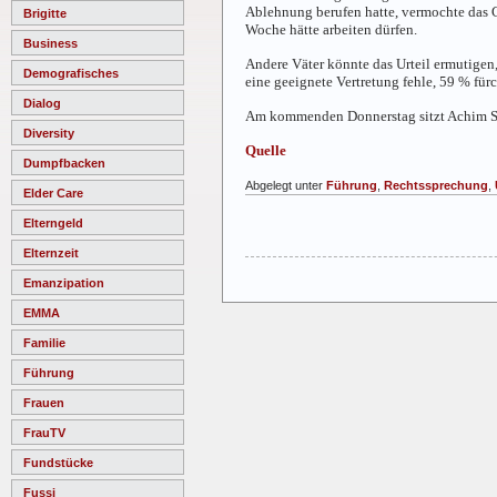
Ablehnung berufen hatte, vermochte das G
Brigitte
Woche hätte arbeiten dürfen.
Business
Andere Väter könnte das Urteil ermutigen,
Demografisches
eine geeignete Vertretung fehle, 59 % fürc
Dialog
Am kommenden Donnerstag sitzt Achim Sc
Diversity
Quelle
Dumpfbacken
Abgelegt unter
Führung
,
Rechtssprechung
,
Elder Care
Elterngeld
Elternzeit
Emanzipation
EMMA
Familie
Führung
Frauen
FrauTV
Fundstücke
Fussi