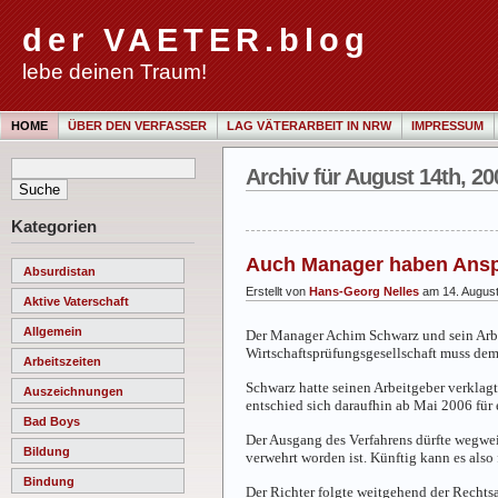
der VAETER.blog
lebe deinen Traum!
HOME
ÜBER DEN VERFASSER
LAG VÄTERARBEIT IN NRW
IMPRESSUM
Archiv für August 14th, 20
Kategorien
Auch Manager haben Anspr
Absurdistan
Erstellt von
Hans-Georg Nelles
am 14. Augus
Aktive Vaterschaft
Allgemein
Der Manager Achim Schwarz und sein Arb
Wirtschaftsprüfungsgesellschaft muss dem
Arbeitszeiten
Schwarz hatte seinen Arbeitgeber verklagt
Auszeichnungen
entschied sich daraufhin ab Mai 2006 für 
Bad Boys
Der Ausgang des Verfahrens dürfte wegweis
Bildung
verwehrt worden ist. Künftig kann es also
Bindung
Der Richter folgte weitgehend der Rechtsau