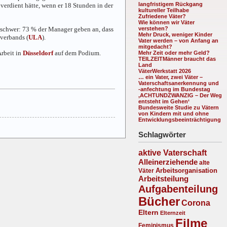
langfristigem Rückgang
erdient hätte, wenn er 18 Stunden in der
kultureller Teilhabe
Zufriedene Väter?
Wie können wir Väter
ch schwer: 73 % der Manager geben an, dass
verstehen?
Mehr Druck, weniger Kinder
verbands (
ULA
).
Vater werden – von Anfang an
mitgedacht?
Arbeit in
Düsseldorf
auf dem Podium.
Mehr Zeit oder mehr Geld?
TEILZEITMänner braucht das
Land
VäterWerkstatt 2026
… ein Vater, zwei Väter –
Vaterschaftsanerkennung und
-anfechtung im Bundestag
‚ACHTUNDZWANZIG – Der Weg
entsteht im Gehen‘
Bundesweite Studie zu Vätern
von Kindern mit und ohne
Entwicklungsbeeinträchtigung
Schlagwörter
aktive Vaterschaft
Alleinerziehende
alte
Arbeitsorganisation
Väter
Arbeitsteilung
Aufgabenteilung
Bücher
Corona
Eltern
Elternzeit
Filme
Feminismus