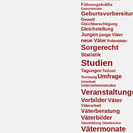
Führungskräfte
Geburtenrate
Geburtsvorbereitu
Gewalt
Gleichberechtigung
Gleichstellung
Jungen
junge Väter
neue Väter
Rollenbilder
Sorgerecht
Statistik
Studien
Tagungen
Teilzeit
Umfrage
Trennung
Unterhalt
Unternehmenskultur
Veranstaltung
Vorbilder
Väter
Väterarbeit
Väterberatung
Väterbilder
Väterbildung
Väterbücher
Vätermonate