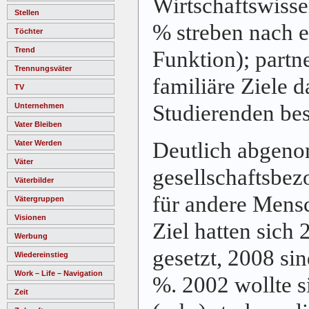
Wirtschaftswisse
Stellen
% streben nach e
Töchter
Trend
Funktion); partn
Trennungsväter
familiäre Ziele 
TV
Studierenden bes
Unternehmen
Vater Bleiben
Deutlich abgen
Vater Werden
Väter
gesellschaftsbez
Väterbilder
für andere Mensc
Vätergruppen
Visionen
Ziel hatten sich 
Werbung
gesetzt, 2008 sin
Wiedereinstieg
Work – Life – Navigation
%. 2002 wollte s
Zeit