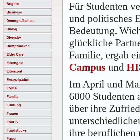
Für Studenten ve
Brigitte
Business
und politisches
Demografisches
Bedeutung. Wicht
Dialog
Diversity
glückliche Partn
Dumpfbacken
Familie, ergab 
Elder Care
Elterngeld
Campus
und
HI
Elternzeit
Emanzipation
Im April und Ma
EMMA
6000 Studenten 
Familie
über ihre Zufried
Führung
Frauen
unterschiedliche
FrauTV
ihre beruflichen
Fundstücke
Fussi