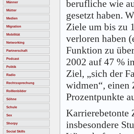
berufliche wie a
Männer
Mütter
gesetzt haben. W
Medien
Ziele um bis zu 
Migration
Mobilität
verloren haben (
Networking
Funktion zu übe
Partnerschaft
2002 auf 47 % in
Podcast
Politik
Ziel, „sich der F
Radio
widmen“, einen
Rechtssprechung
Rolllenbilder
Prozentpunkte a
Söhne
Schule
Karrierebetonte 
Sex
insbesondere St
Shorpy
Social Skills