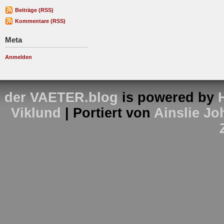
Beiträge (RSS)
Kommentare (RSS)
Meta
Anmelden
der VAETER.blog
is powered by
Viklund
| Portiert von
Ainslie J