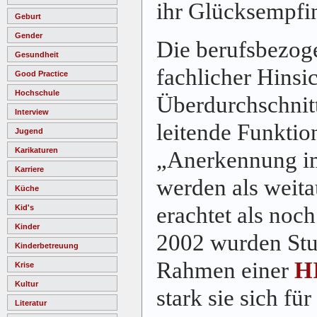
ihr Glücksempfin
Geburt
Gender
Die berufsbezoge
Gesundheit
fachlicher Hinsi
Good Practice
Hochschule
Überdurchschnitt
Interview
leitende Funkti
Jugend
Karikaturen
„Anerkennung i
Karriere
werden als weita
Küche
erachtet als noc
Kid's
Kinder
2002 wurden Stu
Kinderbetreuung
Rahmen einer
HI
Krise
Kultur
stark sie sich fü
Literatur