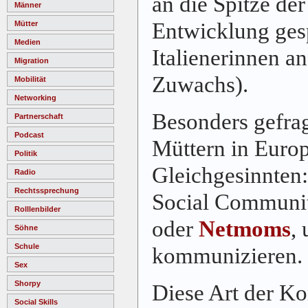
an die Spitze de
Männer
Entwicklung ges
Mütter
Medien
Italienerinnen a
Migration
Zuwachs).
Mobilität
Networking
Besonders gefrag
Partnerschaft
Podcast
Müttern in Europ
Politik
Gleichgesinnten:
Radio
Rechtssprechung
Social Communit
Rolllenbilder
oder
Netmoms
,
Söhne
Schule
kommunizieren.
Sex
Shorpy
Diese Art der K
Social Skills