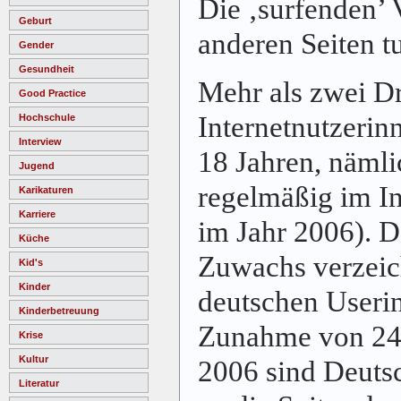
Die ‚surfenden’ 
Geburt
anderen Seiten 
Gender
Gesundheit
Mehr als zwei Dr
Good Practice
Internetnutzerin
Hochschule
Interview
18 Jahren, nämli
Jugend
regelmäßig im In
Karikaturen
Karriere
im Jahr 2006). 
Küche
Zuwachs verzeic
Kid's
Kinder
deutschen Userin
Kinderbetreuung
Zunahme von 24
Krise
Kultur
2006 sind Deuts
Literatur