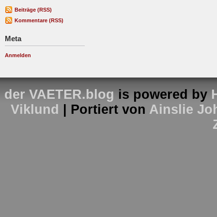
Beiträge (RSS)
Kommentare (RSS)
Meta
Anmelden
der VAETER.blog
is powered by
Viklund
| Portiert von
Ainslie J