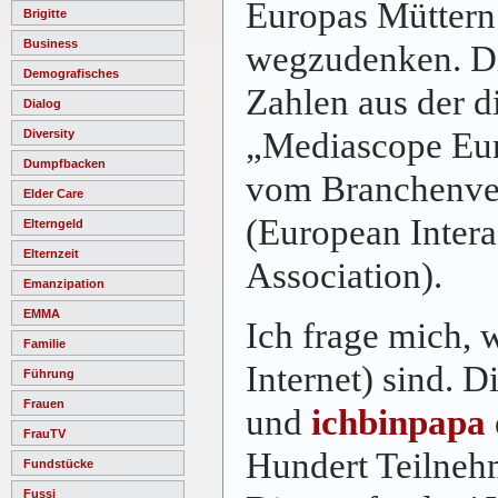
Europas Müttern
Brigitte
Business
wegzudenken. Die
Demografisches
Zahlen aus der d
Dialog
„Mediascope Eur
Diversity
Dumpfbacken
vom Branchenv
Elder Care
(European Intera
Elterngeld
Elternzeit
Association).
Emanzipation
EMMA
Ich frage mich, 
Familie
Internet) sind. D
Führung
Frauen
und
ichbinpapa
FrauTV
Hundert Teilnehm
Fundstücke
Fussi