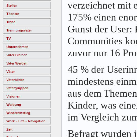
verzeichnet mit
Stellen
175% einen enorm
Töchter
Trend
Gunst der User: 
Trennungsväter
Communities ko
TV
Unternehmen
zuvor nur 16 Pro
Vater Bleiben
Vater Werden
45 % der Userin
Väter
mindestens einm
Väterbilder
Vätergruppen
aus dem Themenf
Visionen
Kinder, was ei
Werbung
Wiedereinstieg
im Vergleich zum
Work – Life – Navigation
Zeit
Befragt wurden