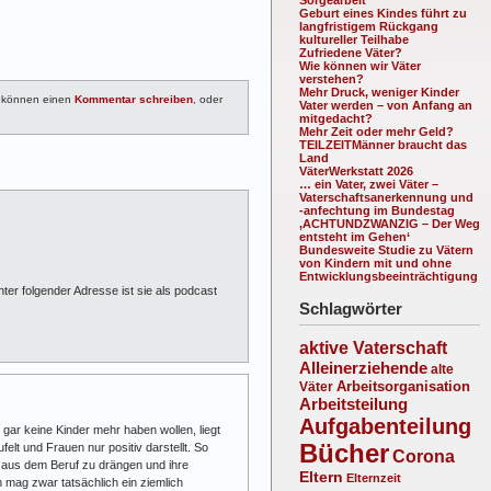
Geburt eines Kindes führt zu
langfristigem Rückgang
kultureller Teilhabe
Zufriedene Väter?
Wie können wir Väter
verstehen?
Mehr Druck, weniger Kinder
 können einen
Kommentar schreiben
, oder
Vater werden – von Anfang an
mitgedacht?
Mehr Zeit oder mehr Geld?
TEILZEITMänner braucht das
Land
VäterWerkstatt 2026
… ein Vater, zwei Väter –
Vaterschaftsanerkennung und
-anfechtung im Bundestag
‚ACHTUNDZWANZIG – Der Weg
entsteht im Gehen‘
Bundesweite Studie zu Vätern
von Kindern mit und ohne
Entwicklungsbeeinträchtigung
r folgender Adresse ist sie als podcast
Schlagwörter
aktive Vaterschaft
Alleinerziehende
alte
Arbeitsorganisation
Väter
Arbeitsteilung
Aufgabenteilung
gar keine Kinder mehr haben wollen, liegt
Bücher
elt und Frauen nur positiv darstellt. So
Corona
r aus dem Beruf zu drängen und ihre
Eltern
Elternzeit
mag zwar tatsächlich ein ziemlich