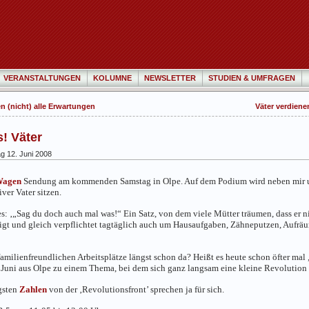
VERANSTALTUNGEN
KOLUMNE
NEWSLETTER
STUDIEN & UMFRAGEN
n (nicht) alle Erwartungen
Väter verdien
! Väter
 12. Juni 2008
Wagen
Sendung am kommenden Samstag in Olpe. Auf dem Podium wird neben mir un
ver Vater sitzen.
: ‚„Sag du doch auch mal was!“ Ein Satz, von dem viele Mütter träumen, dass er n
tigt und gleich verpflichtet tagtäglich auch um Hausaufgaben, Zähneputzen, Aufr
familienfreundlichen Arbeitsplätze längst schon da? Heißt es heute schon öfter m
Juni aus Olpe zu einem Thema, bei dem sich ganz langsam eine kleine Revolution 
gsten
Zahlen
von der ‚Revolutionsfront’ sprechen ja für sich.