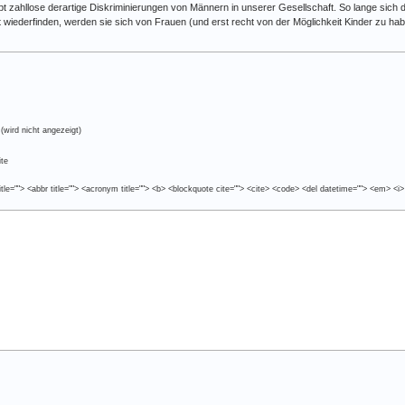
gibt zahllose derartige Diskriminierungen von Männern in unserer Gesellschaft. So lange sic
t wiederfinden, werden sie sich von Frauen (und erst recht von der Möglichkeit Kinder zu habe
(wird nicht angezeigt)
te
tle=""> <abbr title=""> <acronym title=""> <b> <blockquote cite=""> <cite> <code> <del datetime=""> <em> <i>