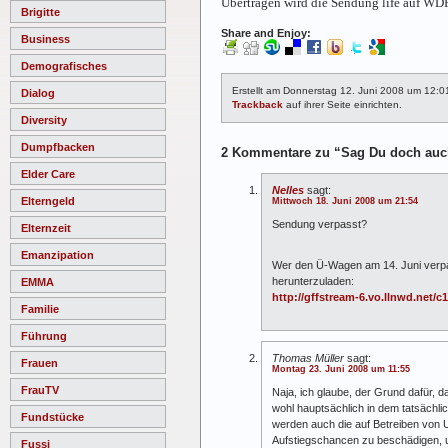
Übertragen wird die Sendung life auf WDR
Brigitte
Share and Enjoy:
Business
Demografisches
Erstellt am Donnerstag 12. Juni 2008 um 12:0
Dialog
Trackback
auf ihrer Seite einrichten.
Diversity
Dumpfbacken
2 Kommentare zu “Sag Du doch auch
Elder Care
Nelles
sagt:
Elterngeld
Mittwoch 18. Juni 2008 um 21:54
Sendung verpasst?
Elternzeit
Emanzipation
Wer den Ü-Wagen am 14. Juni verpas
herunterzuladen:
EMMA
http://gffstream-6.vo.llnwd.net
Familie
Führung
Thomas Müller
sagt:
Frauen
Montag 23. Juni 2008 um 11:55
FrauTV
Naja, ich glaube, der Grund dafür, 
wohl hauptsächlich in dem tatsächlic
Fundstücke
werden auch die auf Betreiben von U
Aufstiegschancen zu beschädigen, u
Fussi