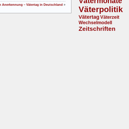
Vätermonate
en Anerkennung – Vätertag in Deutschland
»
Väterpolitik
Vätertag
Väterzeit
Wechselmodell
Zeitschriften