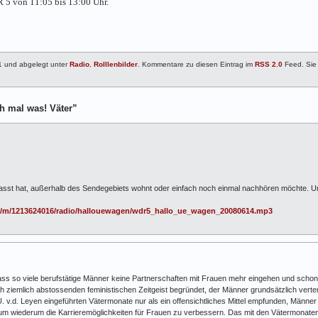
 5 von 11:05 bis 13:00 Uhr.
1 und abgelegt unter
Radio
,
Rolllenbilder
. Kommentare zu diesen Eintrag im
RSS 2.0
Feed. Sie
 mal was! Väter”
st hat, außerhalb des Sendegebiets wohnt oder einfach noch einmal nachhören möchte. Unte
/c1/m/1213624016/radio/hallouewagen/wdr5_hallo_ue_wagen_20080614.mp3
dass so viele berufstätige Männer keine Partnerschaften mit Frauen mehr eingehen und schon 
h ziemlich abstossenden feministischen Zeitgeist begründet, der Männer grundsätzlich verteuf
. v.d. Leyen eingeführten Vätermonate nur als ein offensichtliches Mittel empfunden, Männe
m wiederum die Karrieremöglichkeiten für Frauen zu verbessern. Das mit den Vätermonaten 