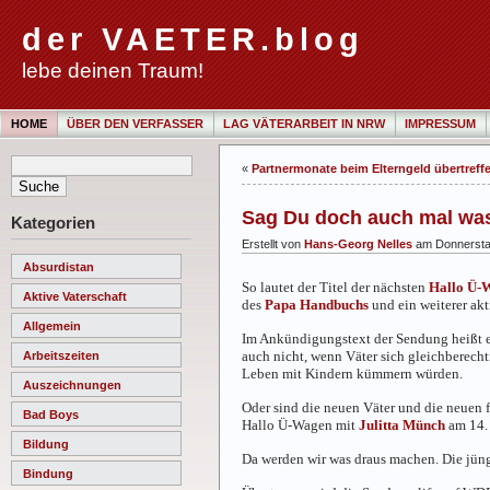
der VAETER.blog
lebe deinen Traum!
HOME
ÜBER DEN VERFASSER
LAG VÄTERARBEIT IN NRW
IMPRESSUM
«
Partnermonate beim Elterngeld übertreffe
Sag Du doch auch mal was
Kategorien
Erstellt von
Hans-Georg Nelles
am Donnerstag
Absurdistan
So lautet der Titel der nächsten
Hallo Ü-
Aktive Vaterschaft
des
Papa Handbuchs
und ein weiterer akti
Allgemein
Im Ankündigungstext der Sendung heißt es
auch nicht, wenn Väter sich gleichberech
Arbeitszeiten
Leben mit Kindern kümmern würden.
Auszeichnungen
Oder sind die neuen Väter und die neuen 
Bad Boys
Hallo Ü-Wagen mit
Julitta Münch
am 14. 
Bildung
Da werden wir was draus machen. Die jün
Bindung