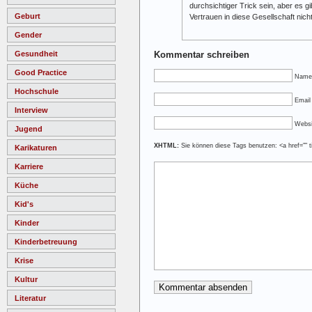
durchsichtiger Trick sein, aber es 
Geburt
Vertrauen in diese Gesellschaft nich
Gender
Gesundheit
Kommentar schreiben
Good Practice
Name
Hochschule
Email 
Interview
Websi
Jugend
XHTML:
Sie können diese Tags benutzen: <a href="" ti
Karikaturen
Karriere
Küche
Kid's
Kinder
Kinderbetreuung
Krise
Kultur
Literatur