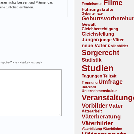
Filme
h daran nichts bessert und Männer das
Feminismus
n) tunlichst fernhalten.
Führungskräfte
Geburtenrate
Geburtsvorbereitu
Gewalt
Gleichberechtigung
Gleichstellung
Jungen
junge Väter
neue Väter
Rollenbilder
Sorgerecht
Statistik
 <q cite=""> <s> <strike> <strong>
Studien
Tagungen
Teilzeit
Umfrage
Trennung
Unterhalt
Unternehmenskultur
Veranstaltung
Vorbilder
Väter
Väterarbeit
Väterberatung
Väterbilder
Väterbildung
Väterbücher