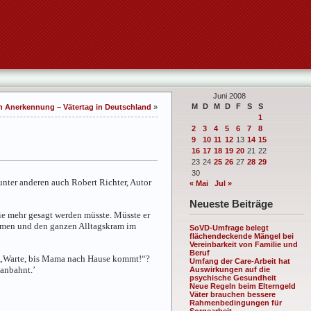
Juni 2008
M
D
M
D
F
S
S
en Anerkennung – Vätertag in Deutschland
»
1
2
3
4
5
6
7
8
9
10
11
12
13
14
15
16
17
18
19
20
21
22
23
24
25
26
27
28
29
30
ter anderen auch Robert Richter, Autor
« Mai
Jul »
Neueste Beiträge
ie mehr gesagt werden müsste. Müsste er
äumen und den ganzen Alltagskram im
SoVD-Umfrage belegt
flächendeckende Mängel bei
Vereinbarkeit von Familie und
Beruf
al „Warte, bis Mama nach Hause kommt!“?
Umfang der Care-Arbeit hat
anbahnt.’
Auswirkungen auf die
psychische Gesundheit
Neue Regeln beim Elterngeld
Väter brauchen bessere
Rahmenbedingungen für
Sorgearbeit