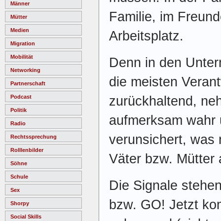
Männer
Familie, im Freund
Mütter
Medien
Arbeitsplatz.
Migration
Mobilität
Denn in den Unter
Networking
die meisten Verant
Partnerschaft
zurückhaltend, n
Podcast
Politik
aufmerksam wahr u
Radio
verunsichert, was
Rechtssprechung
Rolllenbilder
Väter bzw. Mütter 
Söhne
Schule
Die Signale stehen
Sex
bzw. GO! Jetzt ko
Shorpy
Social Skills