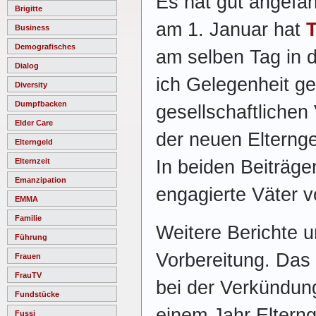
Es hat gut angefa
Brigitte
am 1. Januar hat
Business
Demografisches
am selben Tag in 
Dialog
ich Gelegenheit g
Diversity
Dumpfbacken
gesellschaftlichen
Elder Care
der neuen Elterng
Elterngeld
In beiden Beiträg
Elternzeit
Emanzipation
engagierte Väter vo
EMMA
Familie
Weitere Berichte 
Führung
Vorbereitung. Das 
Frauen
FrauTV
bei der Verkündun
Fundstücke
einem Jahr Eltern
Fussi