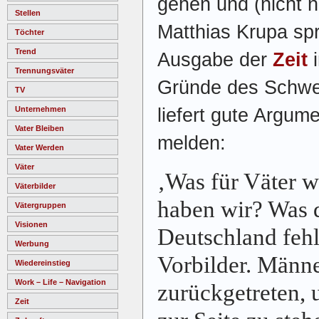
gehen und (nicht n
Stellen
Matthias Krupa spri
Töchter
Trend
Ausgabe der
Zeit
i
Trennungsväter
Gründe des Schwe
TV
liefert gute Argum
Unternehmen
Vater Bleiben
melden:
Vater Werden
Väter
‚Was für Väter 
Väterbilder
haben wir? Was d
Vätergruppen
Visionen
Deutschland fehl
Werbung
Vorbilder. Männe
Wiedereinstieg
Work – Life – Navigation
zurückgetreten, 
Zeit