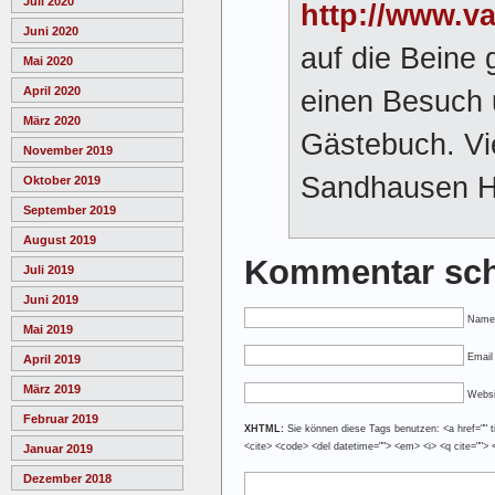
Juli 2020
http://www.va
Juni 2020
auf die Beine 
Mai 2020
April 2020
einen Besuch 
März 2020
Gästebuch. Vi
November 2019
Sandhausen H
Oktober 2019
September 2019
August 2019
Kommentar sch
Juli 2019
Juni 2019
Name
Mai 2019
Email 
April 2019
März 2019
Websi
Februar 2019
XHTML:
Sie können diese Tags benutzen: <a href="" tit
<cite> <code> <del datetime=""> <em> <i> <q cite=""> 
Januar 2019
Dezember 2018