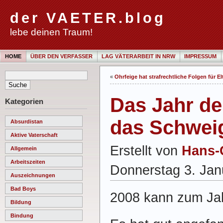
der VAETER.blog
lebe deinen Traum!
HOME
ÜBER DEN VERFASSER
LAG VÄTERARBEIT IN NRW
IMPRESSUM
«
Ohrfeige hat strafrechtliche Folgen für El
Das Jahr de
Kategorien
das Schwei
Absurdistan
Aktive Vaterschaft
Erstellt von
Hans-
Allgemein
Arbeitszeiten
Donnerstag 3. Jan
Auszeichnungen
Bad Boys
2008 kann zum Jah
Bildung
Bindung