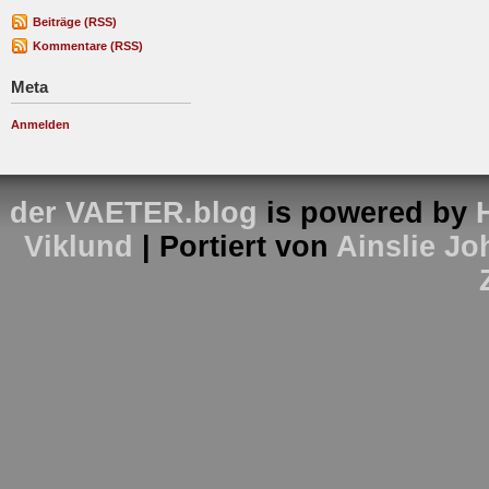
Beiträge (RSS)
Kommentare (RSS)
Meta
Anmelden
der VAETER.blog
is powered by
Viklund
| Portiert von
Ainslie J