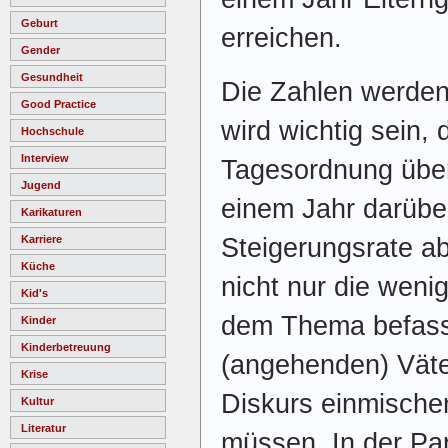
Geburt
erreichen.
Gender
Gesundheit
Die Zahlen werden
Good Practice
wird wichtig sein, 
Hochschule
Interview
Tagesordnung übe
Jugend
einem Jahr darübe
Karikaturen
Steigerungsrate ab
Karriere
Küche
nicht nur die wenig
Kid's
dem Thema befass
Kinder
Kinderbetreuung
(angehenden) Väter
Krise
Diskurs einmische
Kultur
Literatur
müssen. In der Par