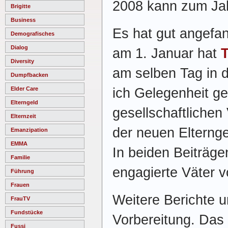
2008 kann zum Jah
Brigitte
Business
Es hat gut angefa
Demografisches
Dialog
am 1. Januar hat
Diversity
am selben Tag in 
Dumpfbacken
ich Gelegenheit g
Elder Care
Elterngeld
gesellschaftlichen
Elternzeit
der neuen Elterng
Emanzipation
EMMA
In beiden Beiträg
Familie
engagierte Väter vo
Führung
Frauen
Weitere Berichte 
FrauTV
Fundstücke
Vorbereitung. Das 
Fussi