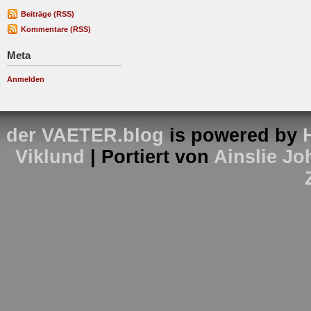
Beiträge (RSS)
Kommentare (RSS)
Meta
Anmelden
der VAETER.blog
is powered by
Viklund
| Portiert von
Ainslie J