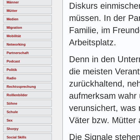
Männer
Diskurs einmische
Mütter
müssen. In der Par
Medien
Familie, im Freund
Migration
Mobilität
Arbeitsplatz.
Networking
Partnerschaft
Denn in den Unter
Podcast
die meisten Verant
Politik
Radio
zurückhaltend, n
Rechtssprechung
aufmerksam wahr u
Rolllenbilder
Söhne
verunsichert, was
Schule
Väter bzw. Mütter 
Sex
Shorpy
Die Signale stehen
Social Skills