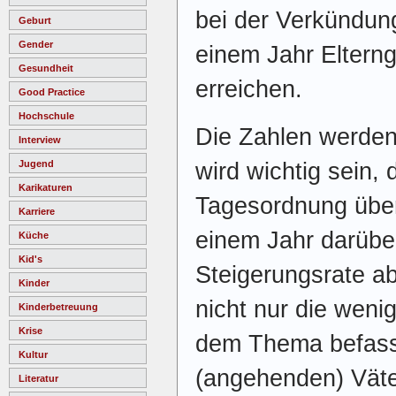
bei der Verkündun
Geburt
Gender
einem Jahr Eltern
Gesundheit
erreichen.
Good Practice
Hochschule
Die Zahlen werden
Interview
wird wichtig sein, 
Jugend
Karikaturen
Tagesordnung übe
Karriere
einem Jahr darübe
Küche
Kid's
Steigerungsrate ab
Kinder
nicht nur die wenig
Kinderbetreuung
Krise
dem Thema befass
Kultur
(angehenden) Väter
Literatur