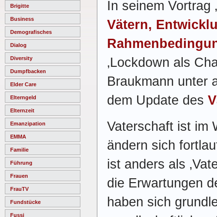
In seinem Vortrag 
Brigitte
Business
Vätern, Entwickl
Demografisches
Rahmenbedingu
Dialog
‚Lockdown als Cha
Diversity
Dumpfbacken
Braukmann unter 
Elder Care
dem Update des
V
Elterngeld
Elternzeit
Vaterschaft ist im
Emanzipation
EMMA
ändern sich fortlau
Familie
ist anders als ‚Vate
Führung
Frauen
die Erwartungen de
FrauTV
haben sich grundl
Fundstücke
Fussi