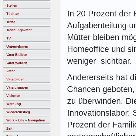
Stellen
In 20 Prozent der 
Töchter
Trend
Aufgabenteilung u
Trennungsväter
Mütter bleiben mög
TV
Unternehmen
Homeoffice und s
Vater Bleiben
weniger sichtbar.
Vater Werden
Väter
Andererseits hat d
Väterbilder
Chancen geboten, t
Vätergruppen
Visionen
zu überwinden. Die
Werbung
Innovationslabor: S
Wiedereinstieg
Work – Life – Navigation
Prozent der Famil
Zeit