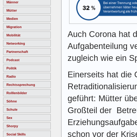
Männer
Mütter
Medien
Migration
Auch Corona hat di
Mobilität
Networking
Aufgabenteilung ve
Partnerschaft
zugleich wie ein S
Podcast
Politik
Einerseits hat die
Radio
Retraditionalisieru
Rechtssprechung
Rolllenbilder
geführt: Mütter üb
Söhne
Großteil der Betr
Schule
Sex
Erziehungsaufgab
Shorpy
schon vor der Kris
Social Skills