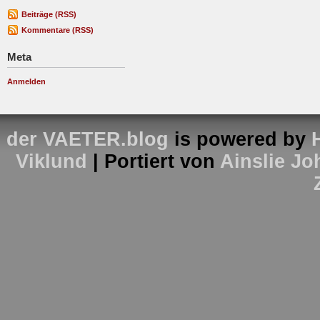
Beiträge (RSS)
Kommentare (RSS)
Meta
Anmelden
der VAETER.blog
is powered by
Viklund
| Portiert von
Ainslie J