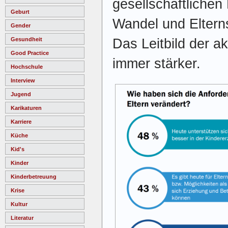
gesellschaftlichen
Geburt
Wandel und Elternsc
Gender
Das Leitbild der ak
Gesundheit
Good Practice
immer stärker.
Hochschule
Interview
Jugend
Karikaturen
Karriere
Küche
Kid's
Kinder
Kinderbetreuung
Krise
Kultur
Literatur