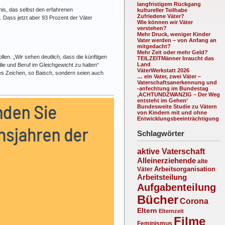
langfristigem Rückgang
nis, das selbst den erfahrenen
kultureller Teilhabe
Zufriedene Väter?
. Dass jetzt aber 93 Prozent der Väter
Wie können wir Väter
verstehen?
Mehr Druck, weniger Kinder
Vater werden – von Anfang an
mitgedacht?
Mehr Zeit oder mehr Geld?
llen. „Wir sehen deutlich, dass die künftigen
TEILZEITMänner braucht das
Land
lie und Beruf im Gleichgewicht zu halten“
VäterWerkstatt 2026
hes Zeichen, so Baisch, sondern seien auch
… ein Vater, zwei Väter –
Vaterschaftsanerkennung und
-anfechtung im Bundestag
‚ACHTUNDZWANZIG – Der Weg
entsteht im Gehen‘
Bundesweite Studie zu Vätern
von Kindern mit und ohne
Entwicklungsbeeinträchtigung
Schlagwörter
aktive Vaterschaft
Alleinerziehende
alte
Arbeitsorganisation
Väter
Arbeitsteilung
Aufgabenteilung
Bücher
Corona
Eltern
Elternzeit
Filme
Feminismus