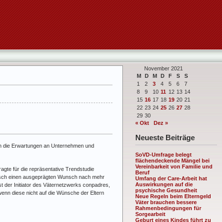
November 2021
M
D
M
D
F
S
S
1
2
3
4
5
6
7
8
9
10
11
12
13
14
15
16
17
18
19
20
21
22
23
24
25
26
27
28
29
30
« Okt
Dez »
Neueste Beiträge
sen die Erwartungen an Unternehmen und
SoVD-Umfrage belegt
flächendeckende Mängel bei
Vereinbarkeit von Familie und
fragte für die repräsentative Trendstudie
Beruf
unsch einen ausgeprägten Wunsch nach mehr
Umfang der Care-Arbeit hat
Auswirkungen auf die
 der Initiator des Väternetzwerks conpadres,
psychische Gesundheit
enn diese nicht auf die Wünsche der Eltern
Neue Regeln beim Elterngeld
Väter brauchen bessere
Rahmenbedingungen für
Sorgearbeit
Geburt eines Kindes führt zu