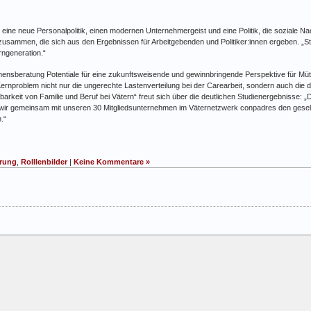
ine neue Personalpolitik, einen modernen Unternehmergeist und eine Politik, die soziale Na
n zusammen, die sich aus den Ergebnissen für Arbeitgebenden und Politiker:innen ergeben. „S
rngeneration.“
ehmensberatung Potentiale für eine zukunftsweisende und gewinnbringende Perspektive für M
 Kernproblem nicht nur die ungerechte Lastenverteilung bei der Carearbeit, sondern auch d
arkeit von Familie und Beruf bei Vätern“ freut sich über die deutlichen Studienergebnisse:
ir gemeinsam mit unseren 30 Mitgliedsunternehmen im Väternetzwerk conpadres den gesells
.“
rung
,
Rolllenbilder
|
Keine Kommentare »