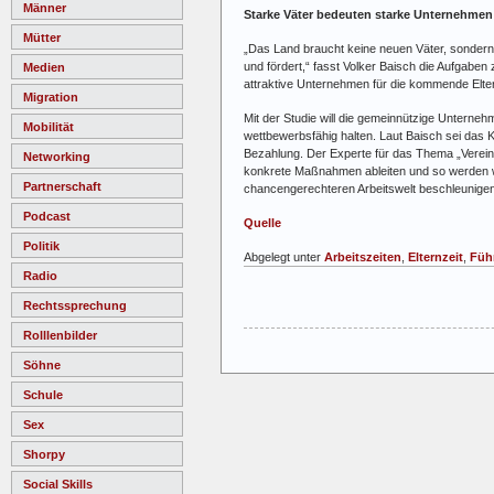
Männer
Starke Väter bedeuten starke Unternehmen
Mütter
„Das Land braucht keine neuen Väter, sondern e
und fördert,“ fasst Volker Baisch die Aufgabe
Medien
attraktive Unternehmen für die kommende Elte
Migration
Mit der Studie will die gemeinnützige Untern
Mobilität
wettbewerbsfähig halten. Laut Baisch sei das
Bezahlung. Der Experte für das Thema „Vereinb
Networking
konkrete Maßnahmen ableiten und so werden w
Partnerschaft
chancengerechteren Arbeitswelt beschleunigen
Podcast
Quelle
Politik
Abgelegt unter
Arbeitszeiten
,
Elternzeit
,
Füh
Radio
Rechtssprechung
Rolllenbilder
Söhne
Schule
Sex
Shorpy
Social Skills