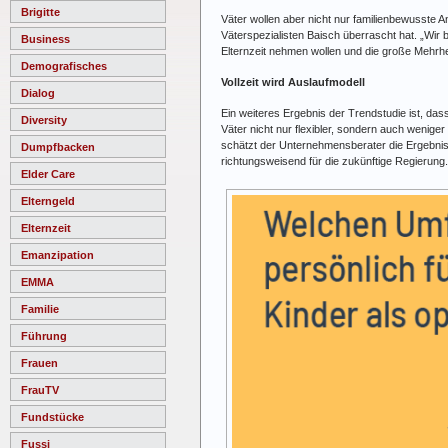
Brigitte
Väter wollen aber nicht nur familienbewusste A
Väterspezialisten Baisch überrascht hat. „Wir
Business
Elternzeit nehmen wollen und die große Mehrhe
Demografisches
Vollzeit wird Auslaufmodell
Dialog
Ein weiteres Ergebnis der Trendstudie ist, dass
Diversity
Väter nicht nur flexibler, sondern auch wenige
schätzt der Unternehmensberater die Ergebnisse
Dumpfbacken
richtungsweisend für die zukünftige Regierung.
Elder Care
Elterngeld
Elternzeit
Emanzipation
EMMA
Familie
Führung
Frauen
FrauTV
Fundstücke
Fussi