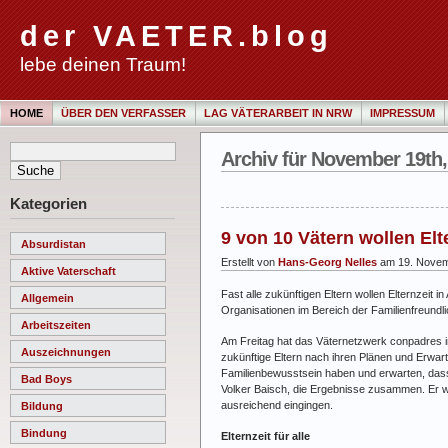
der VAETER.blog
lebe deinen Traum!
HOME
ÜBER DEN VERFASSER
LAG VÄTERARBEIT IN NRW
IMPRESSUM
Archiv für November 19th,
Kategorien
9 von 10 Vätern wollen El
Absurdistan
Erstellt von
Hans-Georg Nelles
am 19. Novem
Aktive Vaterschaft
Fast alle zukünftigen Eltern wollen Elternzei
Allgemein
Organisationen im Bereich der Familienfreundlic
Arbeitszeiten
Am Freitag hat das Väternetzwerk conpadres i
Auszeichnungen
zukünftige Eltern nach ihren Plänen und Erw
Familienbewusstsein haben und erwarten, dass
Bad Boys
Volker Baisch, die Ergebnisse zusammen. Er wa
ausreichend eingingen.
Bildung
Bindung
Elternzeit für alle