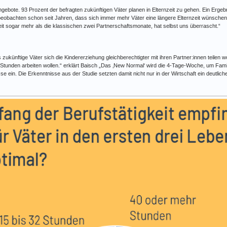
ngebote. 93 Prozent der befragten zukünftigen Väter planen in Elternzeit zu gehen. Ein Ergeb
 beobachten schon seit Jahren, dass sich immer mehr Väter eine längere Elternzeit wünschen
it sogar mehr als die klassischen zwei Partnerschaftsmonate, hat selbst uns überrascht.“
 zukünftige Väter sich die Kindererziehung gleichberechtigter mit ihren Partner:innen teilen wo
r Stunden arbeiten wollen.“ erklärt Baisch „Das ‚New Normal‘ wird die 4-Tage-Woche, um Fami
 ein. Die Erkenntnisse aus der Studie setzten damit nicht nur in der Wirtschaft ein deutlic