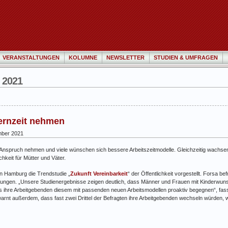
VERANSTALTUNGEN
KOLUMNE
NEWSLETTER
STUDIEN & UMFRAGEN
 2021
ternzeit nehmen
ber 2021
t in Anspruch nehmen und viele wünschen sich bessere Arbeitszeitmodelle. Gleichzeitig wach
hkeit für Mütter und Väter.
n Hamburg die Trendstudie „
Zukunft Vereinbarkeit
“ der Öffentlichkeit vorgestellt. Forsa be
artungen. „Unsere Studienergebnisse zeigen deutlich, dass Männer und Frauen mit Kinderw
 ihre Arbeitgebenden diesem mit passenden neuen Arbeitsmodellen proaktiv begegnen“, fasst
rnt außerdem, dass fast zwei Drittel der Befragten ihre Arbeitgebenden wechseln würden, w