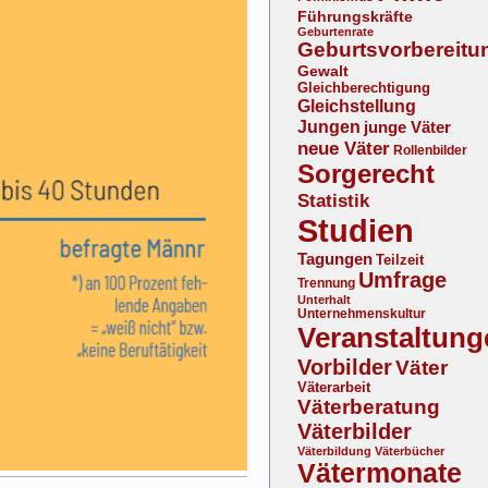
Führungskräfte
Geburtenrate
Geburtsvorbereitu
Gewalt
Gleichberechtigung
Gleichstellung
Jungen
junge Väter
neue Väter
Rollenbilder
Sorgerecht
Statistik
Studien
Tagungen
Teilzeit
Umfrage
Trennung
Unterhalt
Unternehmenskultur
Veranstaltung
Vorbilder
Väter
Väterarbeit
Väterberatung
Väterbilder
Väterbildung
Väterbücher
Vätermonate