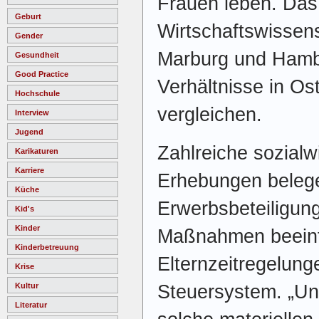
Frauen leben. Das
Geburt
Wirtschaftswissen
Gender
Marburg und Hambu
Gesundheit
Good Practice
Verhältnisse in O
Hochschule
vergleichen.
Interview
Jugend
Zahlreiche sozialw
Karikaturen
Karriere
Erhebungen belege
Küche
Erwerbsbeteiligung 
Kid's
Kinder
Maßnahmen beeinfl
Kinderbetreuung
Elternzeitregelung
Krise
Steuersystem. „Uns
Kultur
Literatur