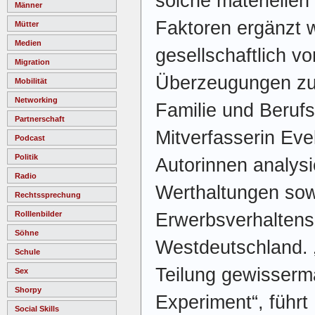
solche materiellen
Männer
Faktoren ergänzt 
Mütter
Medien
gesellschaftlich v
Migration
Überzeugungen zur
Mobilität
Networking
Familie und Berufst
Partnerschaft
Mitverfasserin Eve
Podcast
Politik
Autorinnen analysi
Radio
Werthaltungen sow
Rechtssprechung
Erwerbsverhaltens
Rolllenbilder
Söhne
Westdeutschland. 
Schule
Teilung gewisserma
Sex
Shorpy
Experiment“, führt
Social Skills