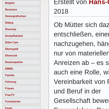
Erstellt von
Hans-
Brigitte
2018
Business
Demografisches
Ob Mütter sich da
Dialog
Diversity
entschließen, ein
Dumpfbacken
nachzugehen, häng
Elder Care
Elterngeld
nur von materielle
Elternzeit
Anreizen ab – es s
Emanzipation
EMMA
auch eine Rolle, w
Familie
Vereinbarkeit von 
Führung
Frauen
und Beruf in der
FrauTV
Gesellschaft bewert
Fundstücke
Fussi