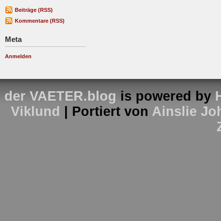
Beiträge (RSS)
Kommentare (RSS)
Meta
Anmelden
der VAETER.blog
is powered by
Viklund
| Portiert von
Ainslie J