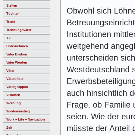
Stellen
Obwohl sich Löhne
Töchter
Betreuungseinrich
Trend
Trennungsväter
Institutionen mittl
TV
weitgehend angegl
Unternehmen
Vater Bleiben
unterscheiden sic
Vater Werden
Westdeutschland 
Väter
Erwerbsbeteiligung
Väterbilder
Vätergruppen
auch hinsichtlich d
Visionen
Frage, ob Familie 
Werbung
Wiedereinstieg
seien. Wie der eur
Work – Life – Navigation
müsste der Anteil d
Zeit