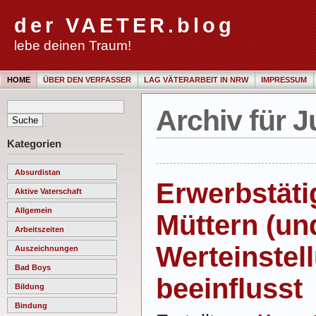
der VAETER.blog
lebe deinen Traum!
HOME
ÜBER DEN VERFASSER
LAG VÄTERARBEIT IN NRW
IMPRESSUM
Archiv für J
Kategorien
Absurdistan
Erwerbstäti
Aktive Vaterschaft
Allgemein
Müttern (un
Arbeitszeiten
Werteinstel
Auszeichnungen
Bad Boys
beeinflusst
Bildung
Bindung