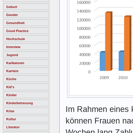
Geburt
Gender
Gesundheit
Good Practice
Hochschule
Interview
Jugend
Karikaturen
Karriere
Küche
Kid's
Kinder
Kinderbetreuung
Im Rahmen eines 
Krise
können Frauen nac
Kultur
Literatur
Wochen lang Zahl