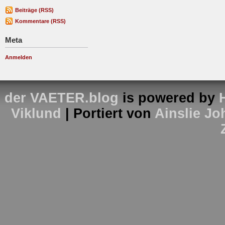
Beiträge (RSS)
Kommentare (RSS)
Meta
Anmelden
der VAETER.blog
is powered by
Viklund
| Portiert von
Ainslie J