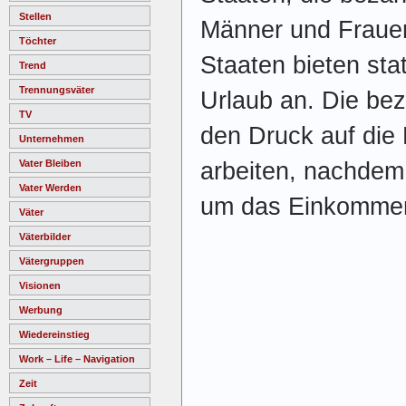
Stellen
Männer und Frauen
Töchter
Staaten bieten st
Trend
Trennungsväter
Urlaub an. Die beza
TV
den Druck auf die 
Unternehmen
arbeiten, nachdem
Vater Bleiben
Vater Werden
um das Einkommen
Väter
Väterbilder
Vätergruppen
Visionen
Werbung
Wiedereinstieg
Work – Life – Navigation
Zeit