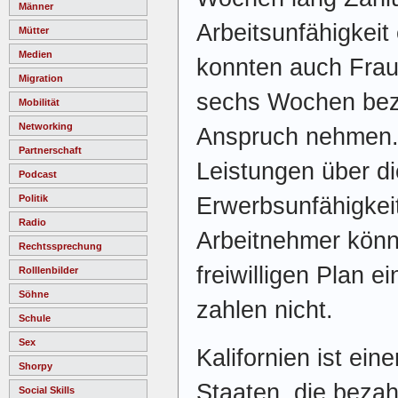
Männer
Arbeitsunfähigkeit
Mütter
Medien
konnten auch Frau
Migration
sechs Wochen beza
Mobilität
Networking
Anspruch nehmen. 
Partnerschaft
Leistungen über di
Podcast
Erwerbsunfähigkei
Politik
Radio
Arbeitnehmer könn
Rechtssprechung
freiwilligen Plan e
Rolllenbilder
Söhne
zahlen nicht.
Schule
Sex
Kalifornien ist ein
Shorpy
Staaten, die bezah
Social Skills