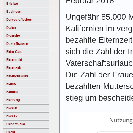
Februar 2018
Brigitte
Business
Ungefähr 85.000 
Demografisches
Kalifornien im ver
Dialog
Diversity
bezahlte Elternzei
Dumpfbacken
sich die Zahl der
Elder Care
Elterngeld
Vaterschaftsurlaub
Elternzeit
Die Zahl der Fraue
Emanzipation
bezahlten Mutters
EMMA
Familie
stieg um bescheid
Führung
Frauen
FrauTV
Fundstücke
Fussi