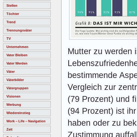
Stellen
Töchter
Trend
Trennungsväter
TV
Unternehmen
Mutter zu werden i
Vater Bleiben
Lebenszufriedenhei
Vater Werden
Väter
bestimmende Aspe
Väterbilder
Vergleich zur zen
Vätergruppen
(79 Prozent) und f
Visionen
Werbung
(94 Prozent) ist ih
Wiedereinstieg
haben oder zu bek
Work – Life – Navigation
Zeit
Zustimmung auffal