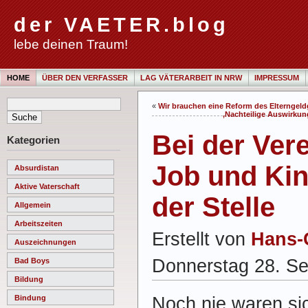
der VAETER.blog
lebe deinen Traum!
HOME
ÜBER DEN VERFASSER
LAG VÄTERARBEIT IN NRW
IMPRESSUM
«
Wir brauchen eine Reform des Elterngeld
‚Nachteilige Auswirkunge
Bei der Ver
Kategorien
Job und Kin
Absurdistan
Aktive Vaterschaft
der Stelle
Allgemein
Arbeitszeiten
Erstellt von
Hans-
Auszeichnungen
Donnerstag 28. S
Bad Boys
Bildung
Noch nie waren si
Bindung