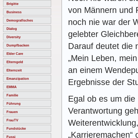
Brigitte
von Männern und F
Business
noch nie war der 
Demografisches
Dialog
gelebter Gleichber
Diversity
Darauf deutet die
Dumpfbacken
Elder Care
„Mein Leben, mein 
Elterngeld
an einem Wendepun
Elternzeit
Emanzipation
Ergebnisse der Stu
EMMA
Familie
Egal ob es um di
Führung
Verantwortung geht
Frauen
Weiterentwicklung,
FrauTV
Fundstücke
„Karrieremachen“ 
Fussi