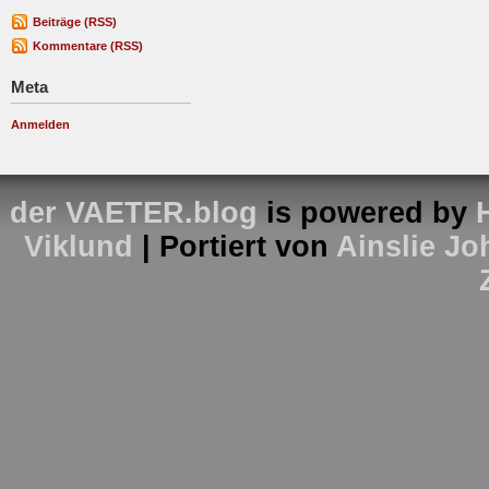
Beiträge (RSS)
Kommentare (RSS)
Meta
Anmelden
der VAETER.blog
is powered by
Viklund
| Portiert von
Ainslie J