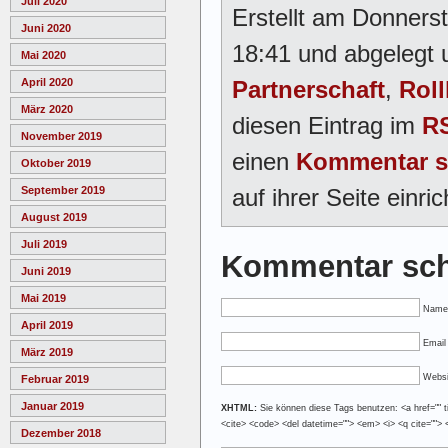
Juli 2020
Erstellt am Donner
Juni 2020
18:41 und abgelegt 
Mai 2020
Partnerschaft
,
Roll
April 2020
März 2020
diesen Eintrag im
RS
November 2019
einen
Kommentar s
Oktober 2019
auf ihrer Seite einric
September 2019
August 2019
Juli 2019
Kommentar sch
Juni 2019
Mai 2019
Name
April 2019
Email 
März 2019
Websi
Februar 2019
Januar 2019
XHTML:
Sie können diese Tags benutzen: <a href="" tit
<cite> <code> <del datetime=""> <em> <i> <q cite=""> 
Dezember 2018