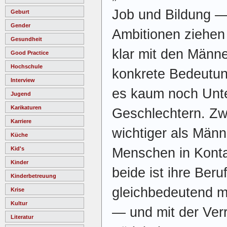
Job und Bildung — 
Geburt
Gender
Ambitionen ziehen
Gesundheit
klar mit den Männe
Good Practice
Hochschule
konkrete Bedeutung
Interview
es kaum noch Unt
Jugend
Karikaturen
Geschlechtern. Zw
Karriere
wichtiger als Männ
Küche
Menschen in Kont
Kid's
Kinder
beide ist ihre Beru
Kinderbetreuung
gleichbedeutend mit
Krise
Kultur
— und mit der Verr
Literatur