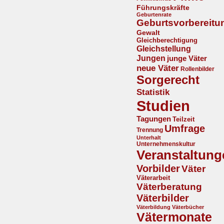
Führungskräfte
Geburtenrate
Geburtsvorbereitu
Gewalt
Gleichberechtigung
Gleichstellung
Jungen
junge Väter
neue Väter
Rollenbilder
Sorgerecht
Statistik
Studien
Tagungen
Teilzeit
Umfrage
Trennung
Unterhalt
Unternehmenskultur
Veranstaltung
Vorbilder
Väter
Väterarbeit
Väterberatung
Väterbilder
Väterbildung
Väterbücher
Vätermonate