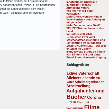
 In Island sind bei der Formulierung der
langfristigem Rückgang
ery hat geschrieben: „Wenn Du ein Schiff bauen
kultureller Teilhabe
Zufriedene Väter?
Männer die Sehnsucht nach dem weiten,
Wie können wir Väter
n Vätern aufzugreifen und ihnen deren
verstehen?
Mehr Druck, weniger Kinder
Vater werden – von Anfang an
mitgedacht?
Mehr Zeit oder mehr Geld?
TEILZEITMänner braucht das
Land
VäterWerkstatt 2026
… ein Vater, zwei Väter –
Vaterschaftsanerkennung und
-anfechtung im Bundestag
‚ACHTUNDZWANZIG – Der Weg
entsteht im Gehen‘
Bundesweite Studie zu Vätern
von Kindern mit und ohne
Entwicklungsbeeinträchtigung
Schlagwörter
aktive Vaterschaft
Alleinerziehende
alte
Arbeitsorganisation
Väter
Arbeitsteilung
Aufgabenteilung
Bücher
Corona
Eltern
Elternzeit
Filme
Feminismus