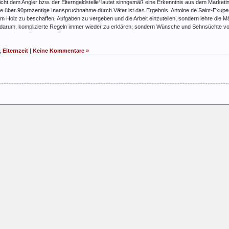
 dem Angler bzw. der Elterngeldstelle‘ lautet sinngemäß eine Erkenntnis aus dem Marketing.
Eine über 90prozentige Inanspruchnahme durch Väter ist das Ergebnis. Antoine de Saint-Exup
m Holz zu beschaffen, Aufgaben zu vergeben und die Arbeit einzuteilen, sondern lehre die 
t darum, komplizierte Regeln immer wieder zu erklären, sondern Wünsche und Sehnsüchte vo
,
Elternzeit
|
Keine Kommentare »