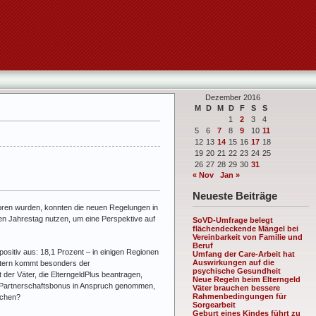
Dezember 2016
M
D
M
D
F
S
S
1
2
3
4
5
6
7
8
9
10
11
12
13
14
15
16
17
18
19
20
21
22
23
24
25
26
27
28
29
30
31
« Nov
Jan »
Neueste Beiträge
oren wurden, konnten die neuen Regelungen in
en Jahrestag nutzen, um eine Perspektive auf
SoVD-Umfrage belegt
flächendeckende Mängel bei
Vereinbarkeit von Familie und
Beruf
positiv aus: 18,1 Prozent – in einigen Regionen
Umfang der Care-Arbeit hat
Auswirkungen auf die
Vätern kommt besonders der
psychische Gesundheit
 der Väter, die ElterngeldPlus beantragen,
Neue Regeln beim Elterngeld
en Partnerschaftsbonus in Anspruch genommen,
Väter brauchen bessere
Rahmenbedingungen für
ichen?
Sorgearbeit
Geburt eines Kindes führt zu