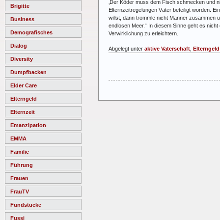
‚Der Köder muss dem Fisch schmecken und nicht
Brigitte
Elternzeitregelungen Väter beteiligt worden. 
willst, dann trommle nicht Männer zusammen u
Business
endlosen Meer.“ In diesem Sinne geht es nich
Demografisches
Verwirklichung zu erleichtern.
Dialog
Abgelegt unter
aktive Vaterschaft
,
Elterngeld
Diversity
Dumpfbacken
Elder Care
Elterngeld
Elternzeit
Emanzipation
EMMA
Familie
Führung
Frauen
FrauTV
Fundstücke
Fussi