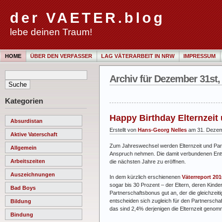
der VAETER.blog
lebe deinen Traum!
HOME
ÜBER DEN VERFASSER
LAG VÄTERARBEIT IN NRW
IMPRESSUM
Archiv für Dezember 31st,
Kategorien
Happy Birthday Elternzeit
Absurdistan
Erstellt von
Hans-Georg Nelles
am 31. Dezem
Aktive Vaterschaft
Zum Jahreswechsel werden Elternzeit und Part
Allgemein
Anspruch nehmen. Die damit verbundenen Entwi
Arbeitszeiten
die nächsten Jahre zu eröffnen.
Auszeichnungen
In dem kürzlich erschienenen
Väterreport 201
sogar bis 30 Prozent – der Eltern, deren Kind
Bad Boys
Partnerschaftsbonus gut an, der die gleichzeit
entscheiden sich zugleich für den Partnersch
Bildung
das sind 2,4% derjenigen die Elternzeit geno
Bindung