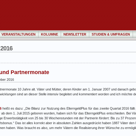
VERANSTALTUNGEN
KOLUMNE
NEWSLETTER
STUDIEN & UMFRAGEN
 2016
 und Partnermonate
ber 2016
nermonate 10 Jahre alt. Väter und Mütter, deren Kinder am 1. Januar 2007 und danach geb
cklungen sind an dieser Stelle intensiv begleitet und kommentiert worden und ich möchte d
6
heißt es dazu: „Die Bilanz zur Nutzung des ElterngeldPlus für das zweite Quartal 2016 fällt 
er ab dem 1. Juli 2015 geboren wurden, haben sich für das ElterngeldPlus entschieden. Bei 
ige Erwerbstätigkeit von 25 bis 30 Wochenstunden mit der Partnerin fördert: Bis zu 37 Prozent
aftsbonus.“ Das ist alles korrekt aber in absoluten Zahlen ausgedrückt haben 1887 Väter d
mmen haben. Was braucht es also, um mehr Vätern die Realisierung ihrer Wünsche zu ermögl