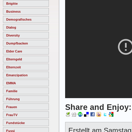
Brigitte
Business
Demografisches
Dialog
Diversity
Dumpfbacken
Elder Care
Elterngeld
Elternzeit
Emanzipation
EMMA
Familie
Führung
Share and Enjoy:
Frauen
FrauTV
Fundstücke
Erstellt am Samstag
Fussi