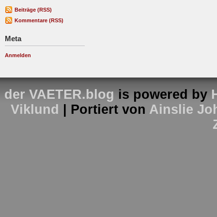
Beiträge (RSS)
Kommentare (RSS)
Meta
Anmelden
der VAETER.blog
is powered by
Viklund
| Portiert von
Ainslie J