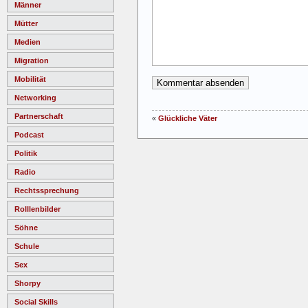
Männer
Mütter
Medien
Migration
Mobilität
Networking
Partnerschaft
«
Glückliche Väter
Podcast
Politik
Radio
Rechtssprechung
Rolllenbilder
Söhne
Schule
Sex
Shorpy
Social Skills