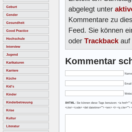
abgelegt unter
aktiv
Geburt
Gender
Kommentare zu dies
Gesundheit
Feed. Sie können e
Good Practice
oder
Trackback
auf 
Hochschule
Interview
Jugend
Kommentar sch
Karikaturen
Karriere
Name
Küche
Email 
Kid's
Websi
Kinder
Kinderbetreuung
XHTML:
Sie können diese Tags benutzen: <a href="" tit
<cite> <code> <del datetime=""> <em> <i> <q cite=""> 
Krise
Kultur
Literatur