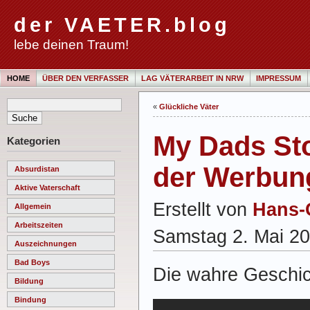
der VAETER.blog
lebe deinen Traum!
HOME
ÜBER DEN VERFASSER
LAG VÄTERARBEIT IN NRW
IMPRESSUM
«
Glückliche Väter
My Dads Sto
Kategorien
der Werbun
Absurdistan
Aktive Vaterschaft
Erstellt von
Hans-
Allgemein
Arbeitszeiten
Samstag 2. Mai 2
Auszeichnungen
Bad Boys
Die wahre Geschic
Bildung
Bindung