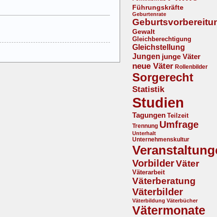
Führungskräfte
Geburtenrate
Geburtsvorbereitu
Gewalt
Gleichberechtigung
Gleichstellung
Jungen
junge Väter
neue Väter
Rollenbilder
Sorgerecht
Statistik
Studien
Tagungen
Teilzeit
Umfrage
Trennung
Unterhalt
Unternehmenskultur
Veranstaltung
Vorbilder
Väter
Väterarbeit
Väterberatung
Väterbilder
Väterbildung
Väterbücher
Vätermonate