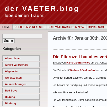
der VAETER.blog
lebe deinen Traum!
HOME
ÜBER DEN VERFASSER
LAG VÄTERARBEIT IN NRW
IMPRESSUM
Archiv für Januar 30th, 20
Kategorien
Die Elternzeit hat alles ve
Absurdistan
Erstellt von
Hans-Georg Nelles
am 30. Janua
Aktive Vaterschaft
Die Zeitschrift
Werben & Verkaufen
hat den Va
Allgemein
„Was ist genau passiert, als Sie … zurückg
Arbeitszeiten
Auszeichnungen
Ich bekam die Kündigung und wurde freigestellt
Bad Boys
Wie war Ihre erste Reaktion?
Bildung
Ich war fassungslos. Damit hatte ich überhaup
Bindung