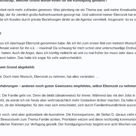
beschäftigt. Welcher Grund wurde Ihnen für die Kündigung genannt?
Arbeit nicht mehr zufrieden gewesen. Was jahrelang nie ein Thema war, weil meine Kreativarbeit
t, der für ziemlich große Aufmerksamkeit gesorgt hat. Und während meiner Elternzeit hat er
e ich Kunden durch private Beziehungen direkt an die Agentur vermittelt. Insgesamt ist es s
?
s ich überhaupt Elternzeit genommen habe. Als ich ihn zum ersten Mal von meinem Wunsch in 
Monate wären für ihn o.k. – maximal! Da schwang für mich schon eine unterschwellige Drohung
hatten. Auch die Angst, dass ich künftig vielleicht ab und zu mal früher los muss oder dass 
st haben. Das halte ich sogar für sehr wahrscheinlich.
esem Grund abgekühlt.
abt. Doch mein Wunsch, Elternzeit zu nehmen, hat alles verändert. …
Erfahrungen – anderen noch guten Gewissens empfehlen, selbst Elternzeit zu nehme
nt: Die Familie geht vor. Denn die bleibt (idealerweise) für immer. Während das mit den Jobs in
geht, da würde ich mir heute aber wohl tatsächlich mehr Gedanken drüber machen. Da hätte i
, ob der Arbeitgeber, für den man sich entscheidet, sich durch Familienfreundlichkeit ausze
mer noch, sind aber gottseidank die Ausnahme. Die Konsequenzen, die Stefan D. daraus zieht s
 Bewusstsein zum Thema Familie achten, Prioritäten setzen und diese rechtzeitig kommunizie
eitlicher Rahmen zur Verfügung gestellt. Der Kündigungsschutz beginnt erst acht Wochen vor