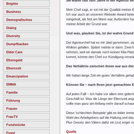
Sie waren fast fünf Jahre in der Agentur 
Brigitte
Mein Chef sagt, er sei mit der Qualität meiner 
Business
Ich war auch an unserem Website-Award beteilig
reingeholt, als Not am Mann war. Außerdem hab
Demografisches
meiner Arbeit der Grund war.
Dialog
Und was, glauben Sie, ist der wahre Grund
Diversity
Der Agenturchef hat es mir übel genommen, das
Dumpfbacken
Wolken gefallen. Später meinte er dann: Zwei 
nehmen, weil wir damals noch keinen Kita-Platz 
Elder Care
kommt, könnte den Chef zur Kündigung veranlas
Elterngeld
Das Verhältnis zwischen ihnen war aus di
Elternzeit
Wir haben lange Zeit ein gutes Verhältnis geh
Emanzipation
EMMA
Können Sie – nach Ihren jetzt gemachten 
Familie
Auf jeden Fall! – Ich habe vor allem eins geler
Geschäft ist. Was die Länge der Elternzeit an
Führung
sollte man ganz am Anfang mehr darauf schauen
Frauen
Diese ’schlechten Beispiele‘ gibt es leider im
FrauTV
Wahl des Arbeitgebers auf die Haltung und das
Plus Gesetz den Vätern dafür ein (zu) enger z
Fundstücke
Quelle
Fussi