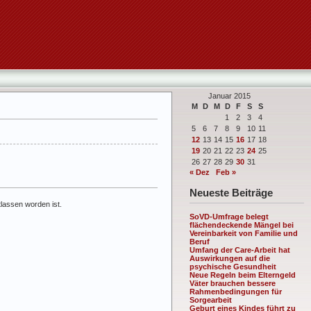
Januar 2015
M
D
M
D
F
S
S
1
2
3
4
5
6
7
8
9
10
11
12
13
14
15
16
17
18
19
20
21
22
23
24
25
26
27
28
29
30
31
« Dez
Feb »
Neueste Beiträge
lassen worden ist.
SoVD-Umfrage belegt
flächendeckende Mängel bei
Vereinbarkeit von Familie und
Beruf
Umfang der Care-Arbeit hat
Auswirkungen auf die
psychische Gesundheit
Neue Regeln beim Elterngeld
Väter brauchen bessere
Rahmenbedingungen für
Sorgearbeit
Geburt eines Kindes führt zu