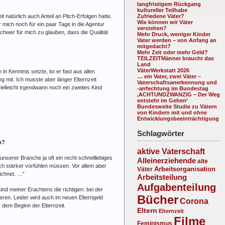
langfristigem Rückgang
kultureller Teilhabe
 natürlich auch Anteil an Pitch-Erfolgen hatte.
Zufriedene Väter?
Wie können wir Väter
 mich noch für ein paar Tage in die Agentur
verstehen?
chwer für mich zu glauben, dass die Qualität
Mehr Druck, weniger Kinder
Vater werden – von Anfang an
mitgedacht?
Mehr Zeit oder mehr Geld?
TEILZEITMänner braucht das
Land
VäterWerkstatt 2026
Kenntnis setzte, ist er fast aus allen
… ein Vater, zwei Väter –
 mit. Ich musste aber länger Elternzeit
Vaterschaftsanerkennung und
vielleicht irgendwann noch ein zweites Kind
-anfechtung im Bundestag
‚ACHTUNDZWANZIG – Der Weg
entsteht im Gehen‘
Bundesweite Studie zu Vätern
von Kindern mit und ohne
Entwicklungsbeeinträchtigung
Schlagwörter
n?
aktive Vaterschaft
 unserer Branche ja oft ein recht schnelllebiges
Alleinerziehende
alte
ch stärker vorfühlen müssen. Vor allem aber
Arbeitsorganisation
Väter
ichnet. …“
Arbeitsteilung
Aufgabenteilung
ind meiner Erachtens die richtigen: bei der
Bücher
ren. Leider wird auch im neuen Elterngeld
Corona
 dem Beginn der Elternzeit.
Eltern
Elternzeit
Filme
Feminismus