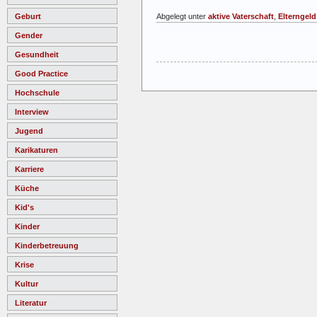
Abgelegt unter
aktive Vaterschaft
,
Elterngeld
Geburt
Gender
Gesundheit
Good Practice
Hochschule
Interview
Jugend
Karikaturen
Karriere
Küche
Kid's
Kinder
Kinderbetreuung
Krise
Kultur
Literatur