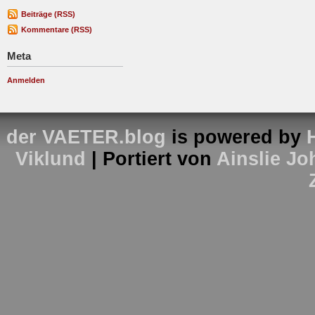
Beiträge (RSS)
Kommentare (RSS)
Meta
Anmelden
der VAETER.blog
is powered by
Viklund
| Portiert von
Ainslie J