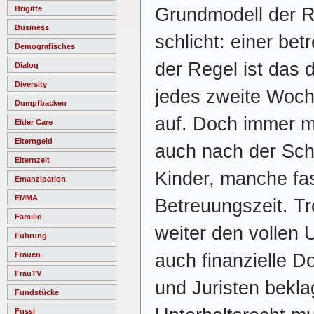
Grundmodell der R
Brigitte
Business
schlicht: einer bet
Demografisches
der Regel ist das 
Dialog
Diversity
jedes zweite Woch
Dumpfbacken
auf. Doch immer m
Elder Care
Elterngeld
auch nach der Sch
Elternzeit
Kinder, manche fas
Emanzipation
EMMA
Betreuungszeit. T
Familie
weiter den vollen 
Führung
auch finanzielle D
Frauen
FrauTV
und Juristen bekla
Fundstücke
Fussi