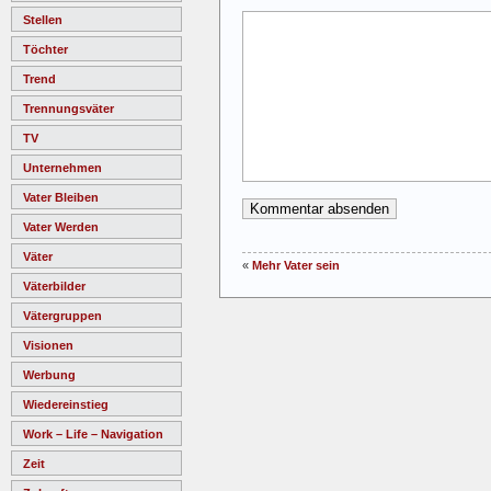
Stellen
Töchter
Trend
Trennungsväter
TV
Unternehmen
Vater Bleiben
Vater Werden
Väter
«
Mehr Vater sein
Väterbilder
Vätergruppen
Visionen
Werbung
Wiedereinstieg
Work – Life – Navigation
Zeit