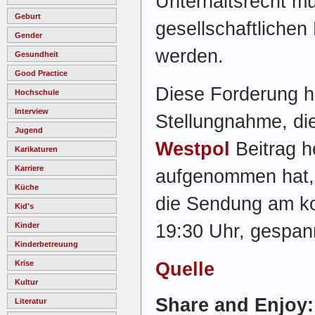
Unterhaltsrecht m
Geburt
gesellschaftlichen
Gender
werden.
Gesundheit
Good Practice
Diese Forderung h
Hochschule
Interview
Stellungnahme, di
Jugend
Westpol
Beitrag h
Karikaturen
Karriere
aufgenommen hat, u
Küche
die Sendung am 
Kid's
19:30 Uhr, gespan
Kinder
Kinderbetreuung
Quelle
Krise
Kultur
Share and Enjoy:
Literatur