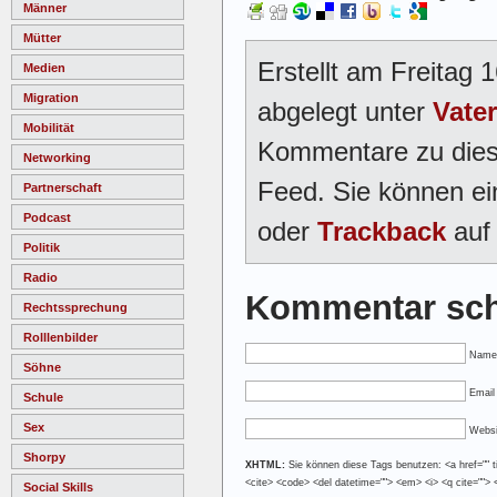
Männer
Mütter
Erstellt am Freitag
Medien
Migration
abgelegt unter
Vater
Mobilität
Kommentare zu dies
Networking
Feed. Sie können e
Partnerschaft
Podcast
oder
Trackback
auf 
Politik
Radio
Kommentar sch
Rechtssprechung
Rolllenbilder
Name
Söhne
Email 
Schule
Sex
Websi
Shorpy
XHTML:
Sie können diese Tags benutzen: <a href="" tit
<cite> <code> <del datetime=""> <em> <i> <q cite=""> 
Social Skills