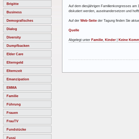
Brigitte
Auf dem diesjährigen Familienkongresses am 16
diskutiert werden, auseinandersetzen und hofft 
Business
Auf der
Web-Seite
der Tagung finden Sie aktue
Demografisches
Dialog
Quelle
Diversity
Abgelegt unter
Familie
,
Kinder
|
Keine Komm
Dumpfbacken
Elder Care
Elterngeld
Elternzeit
Emanzipation
EMMA
Familie
Führung
Frauen
FrauTV
Fundstücke
Fussi