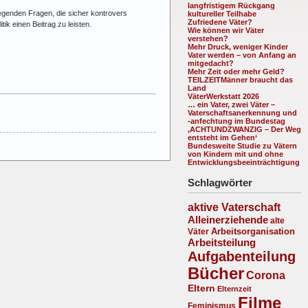
langfristigem Rückgang
legenden Fragen, die sicher kontrovers
kultureller Teilhabe
Zufriedene Väter?
ik einen Beitrag zu leisten.
Wie können wir Väter
verstehen?
Mehr Druck, weniger Kinder
Vater werden – von Anfang an
mitgedacht?
Mehr Zeit oder mehr Geld?
TEILZEITMänner braucht das
Land
VäterWerkstatt 2026
… ein Vater, zwei Väter –
Vaterschaftsanerkennung und
-anfechtung im Bundestag
‚ACHTUNDZWANZIG – Der Weg
entsteht im Gehen‘
Bundesweite Studie zu Vätern
von Kindern mit und ohne
Entwicklungsbeeinträchtigung
Schlagwörter
aktive Vaterschaft
Alleinerziehende
alte
Arbeitsorganisation
Väter
Arbeitsteilung
Aufgabenteilung
Bücher
Corona
Eltern
Elternzeit
Filme
Feminismus