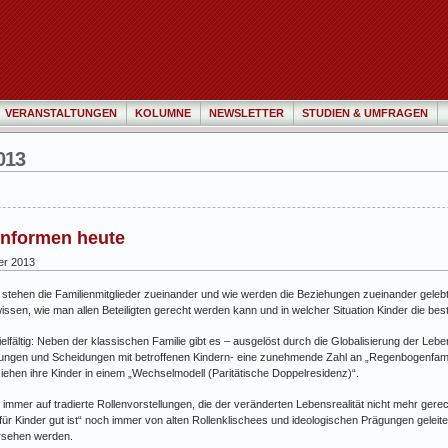
VERANSTALTUNGEN
KOLUMNE
NEWSLETTER
STUDIEN & UMFRAGEN
013
enformen heute
er 2013
 stehen die Familienmitglieder zueinander und wie werden die Beziehungen zueinander gelebt
ssen, wie man allen Beteiligten gerecht werden kann und in welcher Situation Kinder die be
elfältig: Neben der klassischen Familie gibt es – ausgelöst durch die Globalisierung der Leben
gen und Scheidungen mit betroffenen Kindern- eine zunehmende Zahl an „Regenbogenfamili
iehen ihre Kinder in einem „Wechselmodell (Paritätische Doppelresidenz)“.
 immer auf tradierte Rollenvorstellungen, die der veränderten Lebensrealität nicht mehr ger
 für Kinder gut ist“ noch immer von alten Rollenklischees und ideologischen Prägungen geleit
ersehen werden.