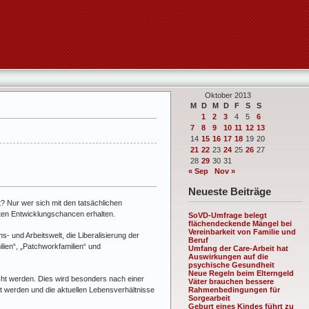
Oktober 2013
M
D
M
D
F
S
S
1
2
3
4
5
6
7
8
9
10
11
12
13
14
15
16
17
18
19
20
21
22
23
24
25
26
27
28
29
30
31
« Sep
Nov »
Neueste Beiträge
? Nur wer sich mit den tatsächlichen
sten Entwicklungschancen erhalten.
SoVD-Umfrage belegt
flächendeckende Mängel bei
Vereinbarkeit von Familie und
s- und Arbeitswelt, die Liberalisierung der
Beruf
en“, „Patchworkfamilien“ und
Umfang der Care-Arbeit hat
Auswirkungen auf die
psychische Gesundheit
Neue Regeln beim Elterngeld
echt werden. Dies wird besonders nach einer
Väter brauchen bessere
et werden und die aktuellen Lebensverhältnisse
Rahmenbedingungen für
Sorgearbeit
Geburt eines Kindes führt zu