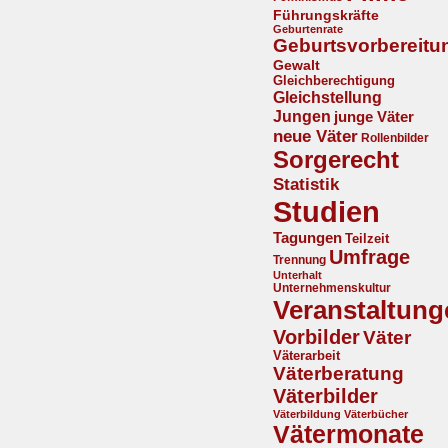
Führungskräfte
Geburtenrate
Geburtsvorbereitu
Gewalt
Gleichberechtigung
Gleichstellung
Jungen
junge Väter
neue Väter
Rollenbilder
Sorgerecht
Statistik
Studien
Tagungen
Teilzeit
Umfrage
Trennung
Unterhalt
Unternehmenskultur
Veranstaltung
Vorbilder
Väter
Väterarbeit
Väterberatung
Väterbilder
Väterbildung
Väterbücher
Vätermonate