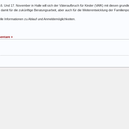
. Und 17. November in Halle will sich der Väteraufbruch für Kinder (VAfK) mit diesen grund
damit für die zukünftige Beratungsarbeit, aber auch für die Weiterentwicklung der Familienpolit
lle Informationen zu Ablauf und Anmeldemöglichkeiten.
entare »