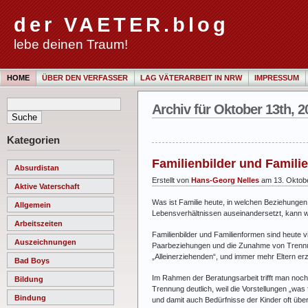
der VAETER.blog
lebe deinen Traum!
HOME
ÜBER DEN VERFASSER
LAG VÄTERARBEIT IN NRW
IMPRESSUM
Archiv für Oktober 13th, 2
Kategorien
Familienbilder und Famili
Absurdistan
Erstellt von
Hans-Georg Nelles
am 13. Oktob
Aktive Vaterschaft
Was ist Familie heute, in welchen Beziehungen
Allgemein
Lebensverhältnissen auseinandersetzt, kann wi
Arbeitszeiten
Familienbilder und Familienformen sind heute vi
Auszeichnungen
Paarbeziehungen und die Zunahme von Trennun
„Alleinerziehenden“, und immer mehr Eltern erz
Bad Boys
Im Rahmen der Beratungsarbeit trifft man noch
Bildung
Trennung deutlich, weil die Vorstellungen „was
Bindung
und damit auch Bedürfnisse der Kinder oft üb