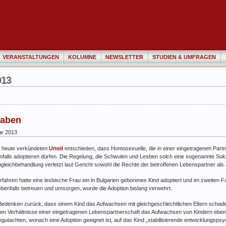
VERANSTALTUNGEN
KOLUMNE
NEWSLETTER
STUDIEN & UMFRAGEN
013
haben
ar 2013
m heute verkündeten
Urteil
entschieden, dass Homosexuelle, die in einer eingetragenen Partne
falls adoptieren dürfen. Die Regelung, die Schwulen und Lesben solch eine sogenannte Suk
gleichbehandlung verletzt laut Gericht sowohl die Rechte der betroffenen Lebenspartner als 
fahren hatte eine lesbische Frau ein in Bulgarien geborenes Kind adoptiert und im zweiten F
 ebenfalls betreuen und umsorgen, wurde die Adoption bislang verwehrt.
 Bedenken zurück, dass einem Kind das Aufwachsen mit gleichgeschlechtlichen Eltern schade
en Verhältnisse einer eingetragenen Lebenspartnerschaft das Aufwachsen von Kindern ebens
utachten, wonach eine Adoption geeignet ist, auf das Kind „stabilisierende entwicklungspsyc