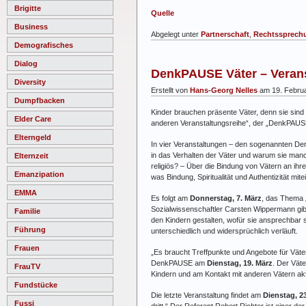
Brigitte
Quelle
Business
Abgelegt unter
Partnerschaft
,
Rechtssprech
Demografisches
Dialog
DenkPAUSE Väter – Verans
Diversity
Erstellt von
Hans-Georg Nelles
am 19. Febru
Dumpfbacken
Kinder brauchen präsente Väter, denn sie sind 
Elder Care
anderen Veranstaltungsreihe“, der „DenkPAUSE
Elterngeld
In vier Veranstaltungen – den sogenannten Den
in das Verhalten der Väter und warum sie ma
Elternzeit
religiös? – Über die Bindung von Vätern an i
Emanzipation
was Bindung, Spiritualität und Authentizität mit
EMMA
Es folgt am
Donnerstag, 7. März
, das Thema „
Sozialwissenschaftler Carsten Wippermann gibt 
Familie
den Kindern gestalten, wofür sie ansprechbar 
Führung
unterschiedlich und widersprüchlich verläuft.
Frauen
„Es braucht Treffpunkte und Angebote für Väter 
DenkPAUSE am
Dienstag, 19. März
. Der Vät
FrauTV
Kindern und am Kontakt mit anderen Vätern akt
Fundstücke
Die letzte Veranstaltung findet am
Dienstag, 23
Fussi
dritt.“ Der Referent Robert Richter ist einer d