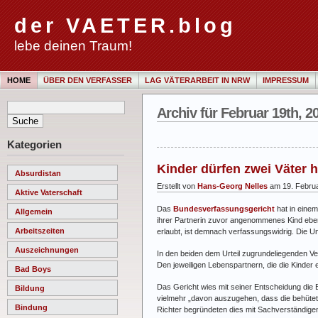
der VAETER.blog
lebe deinen Traum!
HOME
ÜBER DEN VERFASSER
LAG VÄTERARBEIT IN NRW
IMPRESSUM
Archiv für Februar 19th, 2
Kategorien
Kinder dürfen zwei Väter 
Absurdistan
Erstellt von
Hans-Georg Nelles
am 19. Febru
Aktive Vaterschaft
Das
Bundesverfassungsgericht
hat in eine
Allgemein
ihrer Partnerin zuvor angenommenes Kind eben
Arbeitszeiten
erlaubt, ist demnach verfassungswidrig. Die Un
Auszeichnungen
In den beiden dem Urteil zugrundeliegenden Ver
Den jeweiligen Lebenspartnern, die die Kinder
Bad Boys
Das Gericht wies mit seiner Entscheidung die
Bildung
vielmehr „davon auszugehen, dass die behütet
Bindung
Richter begründeten dies mit Sachverständigeng