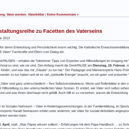
ung
,
Vater werden
,
Väterbilder
|
Keine Kommentare »
taltungsreihe zu Facetten des Vaterseins
ar 2013
für deren Entwicklung und Persönlichkeit enorm wichtig. Die Katholische Erwachsenenbildung 
 Väter“ Fachkräfte und Eltern zum Dialog ein.
kPAUSEN – erhalten die Teilnehmer Tipps von Experten und Hilfestellungen im Umgang mit Vät
nchmal so sind, wie sie sind. Den Anfang macht die DenkPAUSE am
Dienstag, 19. Februar
, 
hre Kinder; und was das mit „Glaube“ zu tun hat.“ Der Pädagoge und Männerexperte Hans Pr
einander zu tun haben und ob es viel „spirituelle Energie“ braucht, um ein guter und präsenter 
Väter sind ganz unterschiedlich! – Ihre Selbstverständnisse, Werte und Rollenbilder in den 
Hilfestellung zu den unterschiedlichen Vater-Szenen. Er erklärt, wie Väter sich selbst sehen
sind und was ihnen überhaupt nicht gefällt. Auch hilft er zu verstehen, warum die Entwicklu
im Sozialen Nahraum! – Väter in Kindertageseinrichtungen, in der Familienbildung, im Sportver
erexperte Harald Seehausen erklärt unter anderem, wie Väter für soziale Aktivitäten angesp
iviert werden kann.
. April
, statt. „Was Papas wissen sollten! – Erfahrungen mit dem Papa-Handbuch … zu Sch
er Autoren des Papa-Handbuchs und kann somit viele nützliche Dinge für die ersten Schritte al