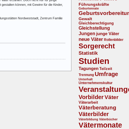
Führungskräfte
 gestalten können, mit Gewinn für die Kinder,
Geburtenrate
Geburtsvorbereitu
ldungsstätten Nordweststadt, Zentrum Familie
Gewalt
Gleichberechtigung
Gleichstellung
Jungen
junge Väter
neue Väter
Rollenbilder
Sorgerecht
Statistik
Studien
Tagungen
Teilzeit
Umfrage
Trennung
Unterhalt
Unternehmenskultur
Veranstaltung
Vorbilder
Väter
Väterarbeit
Väterberatung
Väterbilder
Väterbildung
Väterbücher
Vätermonate