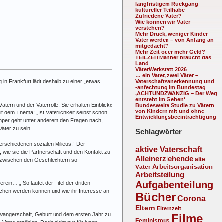
langfristigem Rückgang
kultureller Teilhabe
Zufriedene Väter?
Wie können wir Väter
verstehen?
Mehr Druck, weniger Kinder
Vater werden – von Anfang an
mitgedacht?
Mehr Zeit oder mehr Geld?
TEILZEITMänner braucht das
Land
VäterWerkstatt 2026
… ein Vater, zwei Väter –
in Frankfurt lädt deshalb zu einer „etwas
Vaterschaftsanerkennung und
-anfechtung im Bundestag
‚ACHTUNDZWANZIG – Der Weg
entsteht im Gehen‘
ern und der Vaterrolle. Sie erhalten Einblicke
Bundesweite Studie zu Vätern
von Kindern mit und ohne
mit dem Thema: „Ist Väterlichkeit selbst schon
Entwicklungsbeeinträchtigung
ömper geht unter anderem den Fragen nach,
Vater zu sein.
Schlagwörter
verschiedenen sozialen Milieus.“ Der
aktive Vaterschaft
, wie sie die Partnerschaft und den Kontakt zu
Alleinerziehende
alte
ng zwischen den Geschlechtern so
Arbeitsorganisation
Väter
Arbeitsteilung
Aufgabenteilung
ein… „ So lautet der Titel der dritten
rochen werden können und wie ihr Interesse an
Bücher
Corona
Eltern
Elternzeit
wangerschaft, Geburt und dem ersten Jahr zu
Filme
Feminismus
s Vater erzählen. Doch nicht nur für junge