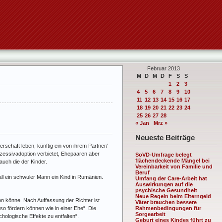
Februar 2013
M
D
M
D
F
S
S
1
2
3
4
5
6
7
8
9
10
11
12
13
14
15
16
17
18
19
20
21
22
23
24
25
26
27
28
« Jan
Mrz »
Neueste Beiträge
rschaft leben, künftig ein von ihrem Partner/
zessivadoption verbietet, Ehepaaren aber
SoVD-Umfrage belegt
flächendeckende Mängel bei
auch die der Kinder.
Vereinbarkeit von Familie und
Beruf
all ein schwuler Mann ein Kind in Rumänien.
Umfang der Care-Arbeit hat
Auswirkungen auf die
psychische Gesundheit
Neue Regeln beim Elterngeld
n könne. Nach Auffassung der Richter ist
Väter brauchen bessere
o fördern können wie in einer Ehe“. Die
Rahmenbedingungen für
Sorgearbeit
hologische Effekte zu entfalten“.
Geburt eines Kindes führt zu