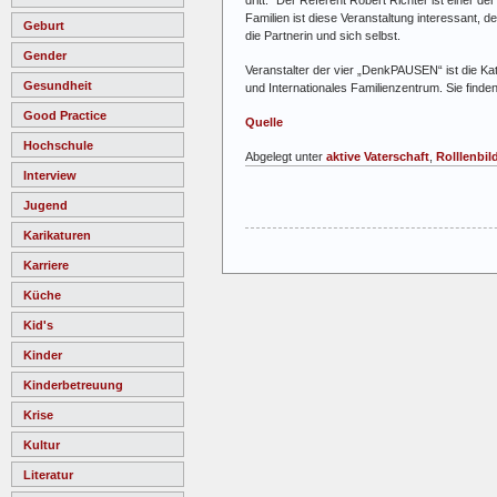
Familien ist diese Veranstaltung interessant, 
Geburt
die Partnerin und sich selbst.
Gender
Veranstalter der vier „DenkPAUSEN“ ist die Ka
Gesundheit
und Internationales Familienzentrum. Sie finde
Good Practice
Quelle
Hochschule
Abgelegt unter
aktive Vaterschaft
,
Rolllenbil
Interview
Jugend
Karikaturen
Karriere
Küche
Kid's
Kinder
Kinderbetreuung
Krise
Kultur
Literatur