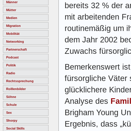
Männer
bereits 32 % der a
Mütter
mit arbeitenden F
Medien
routinemäßig um i
Migration
Mobilität
dem Jahr 2002 bed
Networking
Zuwachs fürsorgli
Partnerschaft
Podcast
Bemerkenswert ist
Politik
Radio
fürsorgliche Väter 
Rechtssprechung
glücklichere Kinde
Rolllenbilder
Söhne
Analyse des
Famil
Schule
Brigham Young Un
Sex
Shorpy
Ergebnis, dass „k
Social Skills