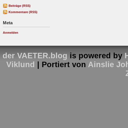
Beiträge (RSS)
Kommentare (RSS)
Meta
Anmelden
der VAETER.blog
is powered by
Viklund
| Portiert von
Ainslie J