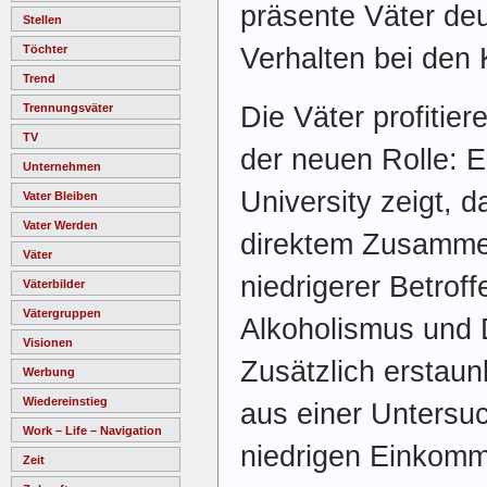
präsente Väter deu
Stellen
Verhalten bei den 
Töchter
Trend
Die Väter profitie
Trennungsväter
TV
der neuen Rolle: E
Unternehmen
University zeigt, d
Vater Bleiben
Vater Werden
direktem Zusamme
Väter
niedrigerer Betrof
Väterbilder
Vätergruppen
Alkoholismus und
Visionen
Zusätzlich erstaun
Werbung
Wiedereinstieg
aus einer Untersu
Work – Life – Navigation
niedrigen Einkomm
Zeit