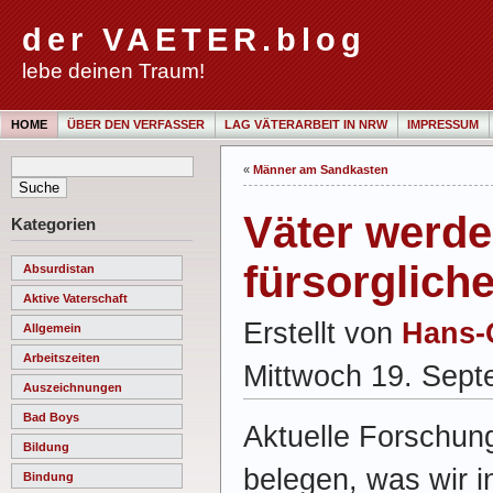
der VAETER.blog
lebe deinen Traum!
HOME
ÜBER DEN VERFASSER
LAG VÄTERARBEIT IN NRW
IMPRESSUM
«
Männer am Sandkasten
Väter werd
Kategorien
fürsorgliche
Absurdistan
Aktive Vaterschaft
Erstellt von
Hans-
Allgemein
Arbeitszeiten
Mittwoch 19. Sep
Auszeichnungen
Bad Boys
Aktuelle Forschu
Bildung
belegen, was wir i
Bindung