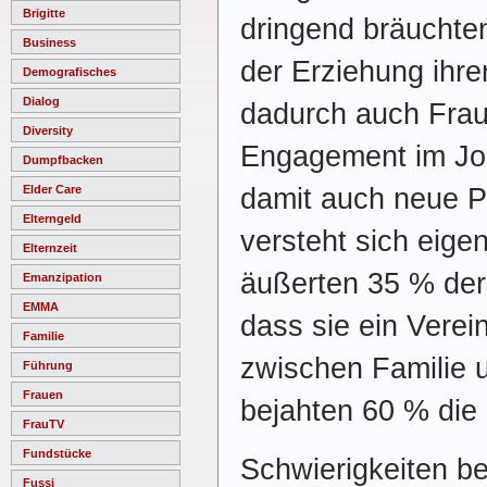
Brigitte
dringend bräuchten
Business
der Erziehung ihre
Demografisches
Dialog
dadurch auch Frau
Diversity
Engagement im Jo
Dumpfbacken
damit auch neue P
Elder Care
Elterngeld
versteht sich eigen
Elternzeit
äußerten 35 % der
Emanzipation
EMMA
dass sie ein Verei
Familie
zwischen Familie u
Führung
Frauen
bejahten 60 % die
FrauTV
Fundstücke
Schwierigkeiten be
Fussi