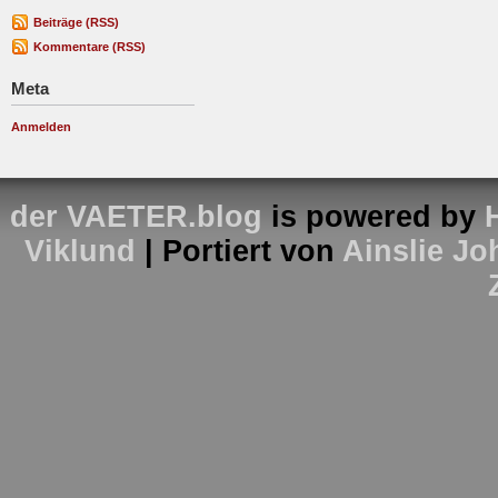
Beiträge (RSS)
Kommentare (RSS)
Meta
Anmelden
der VAETER.blog
is powered by
Viklund
| Portiert von
Ainslie J