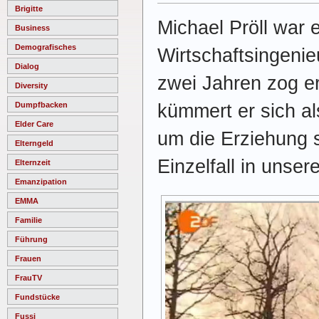
Brigitte
Michael Pröll war 
Business
Demografisches
Wirtschaftsingenieu
Dialog
zwei Jahren zog er
Diversity
kümmert er sich al
Dumpfbacken
Elder Care
um die Erziehung 
Elterngeld
Einzelfall in unse
Elternzeit
Emanzipation
EMMA
Familie
Führung
Frauen
FrauTV
Fundstücke
Fussi