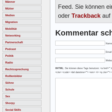
Männer
Feed. Sie können e
Mütter
oder
Trackback
auf 
Medien
Migration
Mobilität
Kommentar sch
Networking
Partnerschaft
Name
Podcast
Email 
Politik
Websi
Radio
XHTML:
Sie können diese Tags benutzen: <a href="" tit
Rechtssprechung
<cite> <code> <del datetime=""> <em> <i> <q cite=""> 
Rolllenbilder
Söhne
Schule
Sex
Shorpy
Social Skills