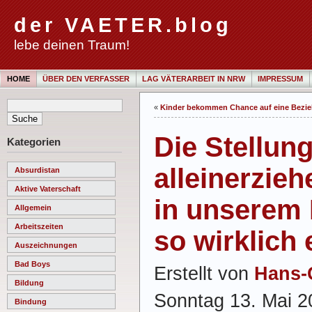
der VAETER.blog
lebe deinen Traum!
HOME
ÜBER DEN VERFASSER
LAG VÄTERARBEIT IN NRW
IMPRESSUM
«
Kinder bekommen Chance auf eine Bezieh
Die Stellun
Kategorien
alleinerzieh
Absurdistan
Aktive Vaterschaft
in unserem 
Allgemein
Arbeitszeiten
so wirklich 
Auszeichnungen
Bad Boys
Erstellt von
Hans-
Bildung
Sonntag 13. Mai 2
Bindung