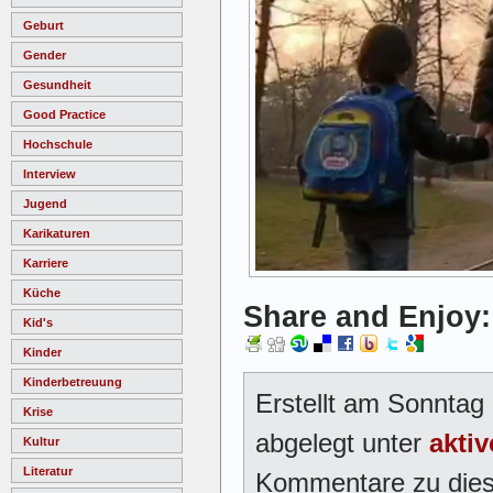
Geburt
Gender
Gesundheit
Good Practice
Hochschule
Interview
Jugend
Karikaturen
Karriere
Küche
Share and Enjoy:
Kid's
Kinder
Kinderbetreuung
Erstellt am Sonntag
Krise
abgelegt unter
aktiv
Kultur
Literatur
Kommentare zu dies