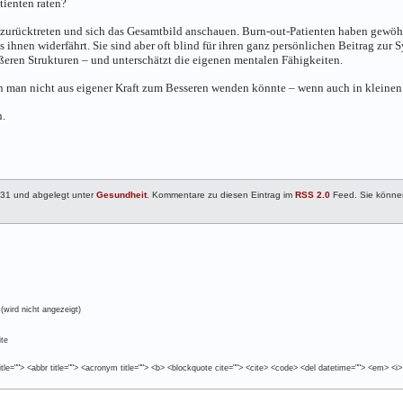
ienten raten?
 zurücktreten und sich das Gesamtbild anschauen. Burn-out-Patienten haben gewöh
ihnen widerfährt. Sie sind aber oft blind für ihren ganz persönlichen Beitrag zur 
ßeren Strukturen – und unterschätzt die eigenen mentalen Fähigkeiten.
en man nicht aus eigener Kraft zum Besseren wenden könnte – wenn auch in kleinen
n.
:31 und abgelegt unter
Gesundheit
. Kommentare zu diesen Eintrag im
RSS 2.0
Feed. Sie könne
(wird nicht angezeigt)
te
tle=""> <abbr title=""> <acronym title=""> <b> <blockquote cite=""> <cite> <code> <del datetime=""> <em> <i>