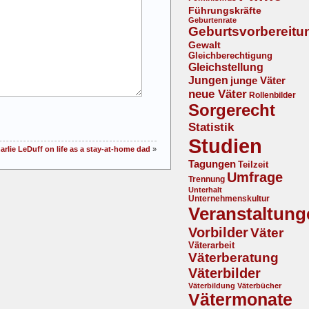
Führungskräfte
Geburtenrate
Geburtsvorbereitu
Gewalt
Gleichberechtigung
Gleichstellung
Jungen
junge Väter
neue Väter
Rollenbilder
Sorgerecht
Statistik
Studien
arlie LeDuff on life as a stay-at-home dad
»
Tagungen
Teilzeit
Umfrage
Trennung
Unterhalt
Unternehmenskultur
Veranstaltung
Vorbilder
Väter
Väterarbeit
Väterberatung
Väterbilder
Väterbildung
Väterbücher
Vätermonate