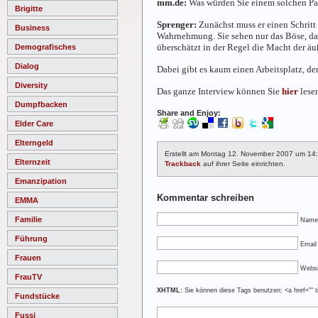
mm.de:
Was würden Sie einem solchen Pat
Brigitte
Sprenger:
Zunächst muss er einen Schritt
Business
Wahrnehmung. Sie sehen nur das Böse, das 
überschätzt in der Regel die Macht der äu
Demografisches
Dialog
Dabei gibt es kaum einen Arbeitsplatz, d
Diversity
Das ganze Interview können Sie
hier
lese
Dumpfbacken
Share and Enjoy:
Elder Care
Elterngeld
Erstellt am Montag 12. November 2007 um 14
Elternzeit
Trackback
auf ihrer Seite einrichten.
Emanzipation
Kommentar schreiben
EMMA
Familie
Name
Führung
Email 
Frauen
Websi
FrauTV
XHTML:
Sie können diese Tags benutzen: <a href="" ti
Fundstücke
Fussi