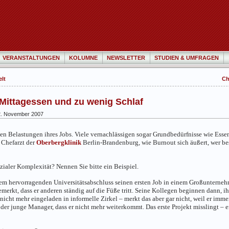
VERANSTALTUNGEN
KOLUMNE
NEWSLETTER
STUDIEN & UMFRAGEN
elt
Ch
n Mittagessen und zu wenig Schlaf
. November 2007
en Belastungen ihres Jobs. Viele vernachlässigen sogar Grundbedürfnisse wie Esse
 Chefarzt der
Oberbergklinik
Berlin-Brandenburg, wie Burnout sich äußert, wer bes
ialer Komplexität? Nennen Sie bitte ein Beispiel.
em hervorragenden Universitätsabschluss seinen ersten Job in einem Großunternehm
bemerkt, dass er anderen ständig auf die Füße tritt. Seine Kollegen beginnen dann,
 nicht mehr eingeladen in informelle Zirkel – merkt das aber gar nicht, weil er imm
 der junge Manager, dass er nicht mehr weiterkommt. Das erste Projekt misslingt –