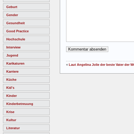
Geburt
Gender
Gesundheit
Good Practice
Hochschule
Interview
Jugend
Karikaturen
«
Laut Angelina Jolie der beste Vater der W
Karriere
Küche
Kid's
Kinder
Kinderbetreuung
Krise
Kultur
Literatur