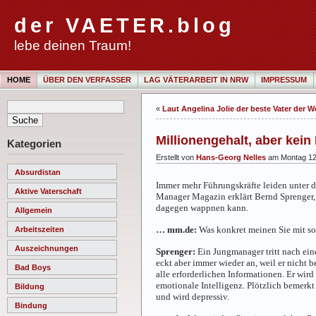
der VAETER.blog
lebe deinen Traum!
HOME
ÜBER DEN VERFASSER
LAG VÄTERARBEIT IN NRW
IMPRESSUM
«
Laut Angelina Jolie der beste Vater der W
Millionengehalt, aber kei
Kategorien
Erstellt von
Hans-Georg Nelles
am Montag 12
Absurdistan
Immer mehr Führungskräfte leiden unter d
Aktive Vaterschaft
Manager Magazin erklärt Bernd Sprenger,
dagegen wappnen kann.
Allgemein
… mm.de:
Was konkret meinen Sie mit soz
Arbeitszeiten
Auszeichnungen
Sprenger:
Ein Jungmanager tritt nach ein
eckt aber immer wieder an, weil er nicht 
Bad Boys
alle erforderlichen Informationen. Er wird
emotionale Intelligenz.
Plötzlich bemerkt
Bildung
und wird depressiv.
Bindung