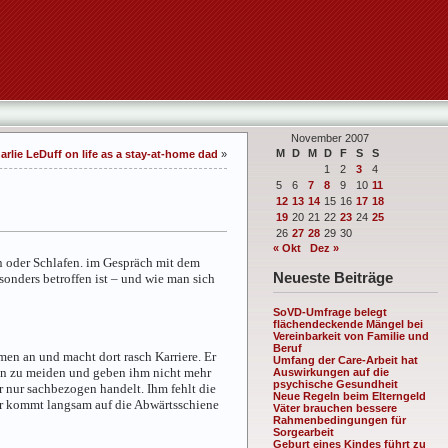
November 2007
M
D
M
D
F
S
S
arlie LeDuff on life as a stay-at-home dad
»
1
2
3
4
5
6
7
8
9
10
11
12
13
14
15
16
17
18
19
20
21
22
23
24
25
26
27
28
29
30
« Okt
Dez »
n oder Schlafen. im Gespräch mit dem
Neueste Beiträge
onders betroffen ist – und wie man sich
SoVD-Umfrage belegt
flächendeckende Mängel bei
Vereinbarkeit von Familie und
Beruf
en an und macht dort rasch Karriere. Er
Umfang der Care-Arbeit hat
 ihn zu meiden und geben ihm nicht mehr
Auswirkungen auf die
psychische Gesundheit
er nur sachbezogen handelt. Ihm fehlt die
Neue Regeln beim Elterngeld
 er kommt langsam auf die Abwärtsschiene
Väter brauchen bessere
Rahmenbedingungen für
Sorgearbeit
Geburt eines Kindes führt zu