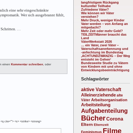
langfristigem Rückgang
kultureller Teilhabe
Zufriedene Väter?
nlich eine sehr eingeschränkte
Wie können wir Väter
Symptomatik. Wer sich ausgebrannt fühlt,
verstehen?
Mehr Druck, weniger Kinder
Vater werden – von Anfang an
mitgedacht?
 Schritten. …
Mehr Zeit oder mehr Geld?
TEILZEITMänner braucht das
Land
VäterWerkstatt 2026
… ein Vater, zwei Väter –
Vaterschaftsanerkennung und
-anfechtung im Bundestag
‚ACHTUNDZWANZIG – Der Weg
entsteht im Gehen‘
Bundesweite Studie zu Vätern
n einen
Kommentar schreiben
, oder
von Kindern mit und ohne
Entwicklungsbeeinträchtigung
Schlagwörter
aktive Vaterschaft
Alleinerziehende
alte
Arbeitsorganisation
Väter
Arbeitsteilung
Aufgabenteilung
Bücher
Corona
 <q cite=""> <s> <strike> <strong>
Eltern
Elternzeit
Filme
Feminismus