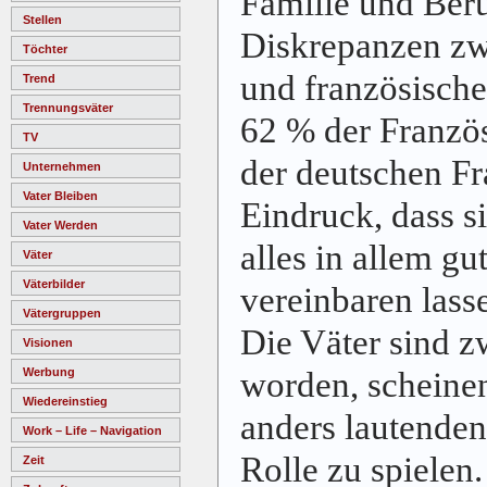
Familie und Beru
Stellen
Diskrepanzen zw
Töchter
und französisch
Trend
Trennungsväter
62 % der Franzö
TV
der deutschen F
Unternehmen
Vater Bleiben
Eindruck, dass s
Vater Werden
alles in allem gu
Väter
Väterbilder
vereinbaren lass
Vätergruppen
Die Väter sind z
Visionen
worden, scheinen
Werbung
Wiedereinstieg
anders lautende
Work – Life – Navigation
Rolle zu spielen.
Zeit