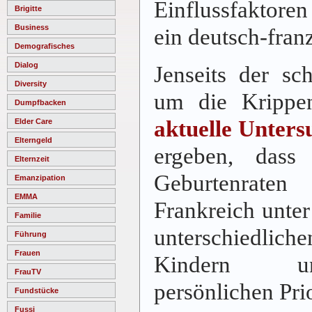
Einflussfaktoren
Brigitte
Business
ein deutsch-fran
Demografisches
Dialog
Jenseits der sc
Diversity
um die Krippen
Dumpfbacken
aktuelle Unter
Elder Care
Elterngeld
ergeben, dass 
Elternzeit
Geburtenraten
Emanzipation
EMMA
Frankreich unte
Familie
unterschiedlic
Führung
Frauen
Kindern un
FrauTV
persönlichen Prio
Fundstücke
Fussi