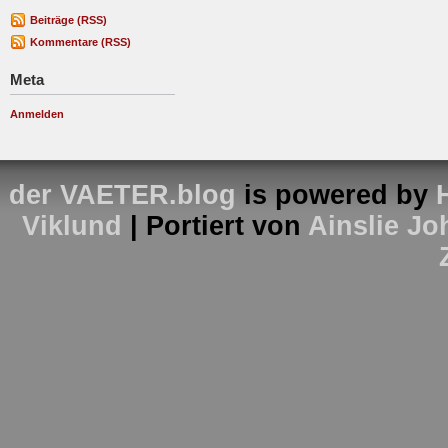
Beiträge (RSS)
Kommentare (RSS)
Meta
Anmelden
der VAETER.blog
is powered by
Viklund
| Portiert von
Ainslie J