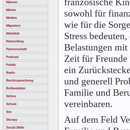
französische Kind
Männer
sowohl für finan
Mütter
Medien
wie für die Sorge
Migration
Stress bedeuten,
Mobilität
Networking
Belastungen mit 
Partnerschaft
Zeit für Freunde 
Podcast
Politik
ein Zurückstecke
Radio
und generell Pro
Rechtssprechung
Rolllenbilder
Familie und Beru
Söhne
vereinbaren.
Schule
Sex
Auf dem Feld Ve
Shorpy
Social Skills