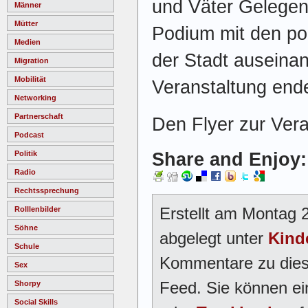
und Väter Gelegen
Männer
Mütter
Podium mit den pol
Medien
der Stadt auseina
Migration
Mobilität
Veranstaltung end
Networking
Partnerschaft
Den Flyer zur Vera
Podcast
Share and Enjoy:
Politik
Radio
Rechtssprechung
Erstellt am Montag 
Rolllenbilder
Söhne
abgelegt unter
Kind
Schule
Kommentare zu dies
Sex
Feed. Sie können e
Shorpy
Social Skills