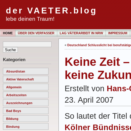
der VAETER.blog
lebe deinen Traum!
HOME
ÜBER DEN VERFASSER
LAG VÄTERARBEIT IN NRW
IMPRESSUM
«
Deutschland Schlusslicht bei berufstätig
Keine Zeit –
Kategorien
keine Zukun
Absurdistan
Aktive Vaterschaft
Erstellt von
Hans-
Allgemein
Arbeitszeiten
23. April 2007
Auszeichnungen
Bad Boys
So lautet der Tite
Bildung
Kölner Bündnisse
Bindung