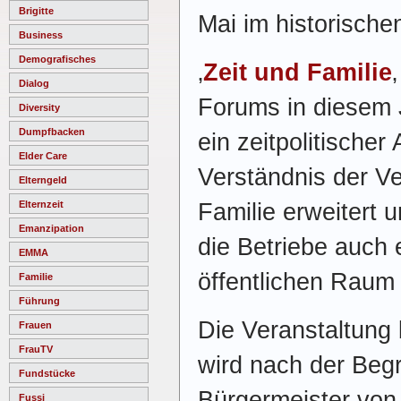
Brigitte
Mai im historische
Business
Demografisches
‚
Zeit und Familie
Dialog
Forums in diesem J
Diversity
Dumpfbacken
ein zeitpolitischer
Elder Care
Verständnis der Ve
Elterngeld
Familie erweitert 
Elternzeit
Emanzipation
die Betriebe auch
EMMA
öffentlichen Raum 
Familie
Führung
Die Veranstaltung
Frauen
FrauTV
wird nach der Beg
Fundstücke
Bürgermeister von 
Fussi