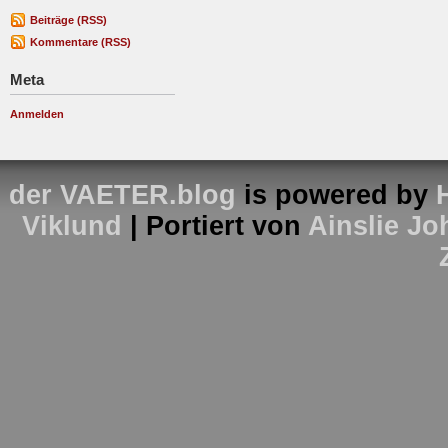
Beiträge (RSS)
Kommentare (RSS)
Meta
Anmelden
der VAETER.blog
is powered by
Viklund
| Portiert von
Ainslie J