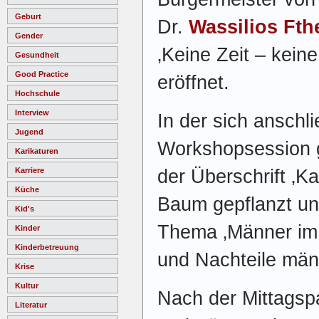
Geburt
Dr.
Wassilios Fth
Gender
‚Keine Zeit – keine
Gesundheit
Good Practice
eröffnet.
Hochschule
Interview
In der sich anschl
Jugend
Workshopsession g
Karikaturen
der Überschrift ‚Ka
Karriere
Küche
Baum gepflanzt un
Kid's
Thema ‚Männer im 
Kinder
Kinderbetreuung
und Nachteile männ
Krise
Kultur
Nach der Mittagsp
Literatur