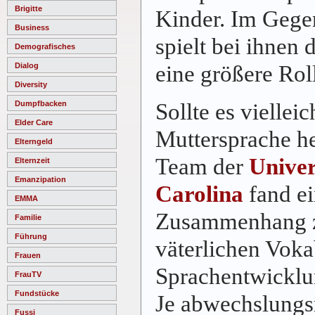
Brigitte
Kinder. Im Gege
Business
spielt bei ihnen 
Demografisches
eine größere Roll
Dialog
Diversity
Sollte es vielleic
Dumpfbacken
Elder Care
Muttersprache he
Elterngeld
Team der
Univer
Elternzeit
Emanzipation
Carolina
fand ei
EMMA
Zusammenhang 
Familie
Führung
väterlichen Voka
Frauen
Sprachentwicklu
FrauTV
Fundstücke
Je abwechslungsr
Fussi