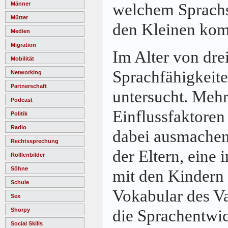
welchem Sprachsc
Männer
Mütter
den Kleinen kom
Medien
Migration
Im Alter von dre
Mobilität
Sprachfähigkeite
Networking
Partnerschaft
untersucht. Mehr
Podcast
Einflussfaktoren
Politik
Radio
dabei ausmachen
Rechtssprechung
der Eltern, eine
Rolllenbilder
Söhne
mit den Kindern
Schule
Vokabular des Va
Sex
die Sprachentwi
Shorpy
Social Skills