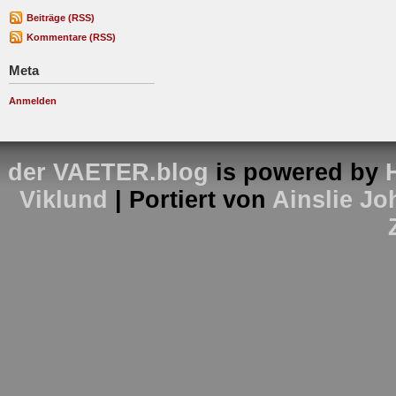
Beiträge (RSS)
Kommentare (RSS)
Meta
Anmelden
der VAETER.blog
is powered by
Viklund
| Portiert von
Ainslie J