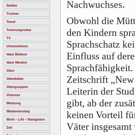
Nachwuchses.
Stellen
Töchter
Obwohl die Mütt
Trend
den Kindern spra
Trennungsväter
TV
Sprachschatz ke
Unternehmen
Einfluss auf dere
Vater Bleiben
Vater Werden
Sprachfähigkeit.
Väter
Zeitschrift „New
Väterbilder
Vätergruppen
Leiterin der Stud
Visionen
gibt, ab der zusä
Werbung
keinen Vorteil fü
Wiedereinstieg
Work – Life – Navigation
Väter insgesamt 
Zeit