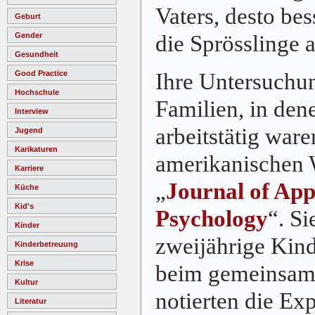
Vaters, desto be
Geburt
die Sprösslinge 
Gender
Gesundheit
Ihre Untersuchu
Good Practice
Hochschule
Familien, in den
Interview
arbeitstätig ware
Jugend
Karikaturen
amerikanischen 
Karriere
„
Journal of App
Küche
Kid's
Psychology
“. S
Kinder
zweijährige Kind
Kinderbetreuung
Krise
beim gemeinsame
Kultur
notierten die Exp
Literatur