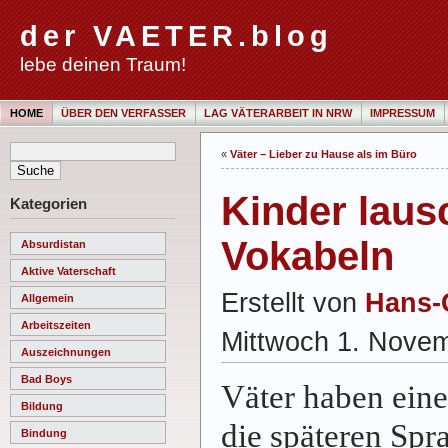
der VAETER.blog
lebe deinen Traum!
HOME
ÜBER DEN VERFASSER
LAG VÄTERARBEIT IN NRW
IMPRESSUM
«
Väter – Lieber zu Hause als im Büro
Kinder laus
Kategorien
Vokabeln
Absurdistan
Aktive Vaterschaft
Erstellt von
Hans-
Allgemein
Arbeitszeiten
Mittwoch 1. Nove
Auszeichnungen
Bad Boys
Väter haben eine
Bildung
die späteren Spr
Bindung