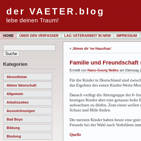
der VAETER.blog
lebe deinen Traum!
HOME
ÜBER DEN VERFASSER
LAG VÄTERARBEIT IN NRW
IMPRESSUM
«
‚Nimm dir ’ne Hausfrau‘
Familie und Freundschaft 
Kategorien
Erstellt von
Hans-Georg Nelles
am Dienstag 2
Absurdistan
Für die Kinder in Deutschland sind zwisch
das Ergebnis des ersten Kinder-Werte-Mon
Aktive Vaterschaft
Allgemein
Danach verfügt die Altersgruppe der 6- bis
heutigen Kinder aber eine genauso hohe B
Arbeitszeiten
aufwachsen zu dürfen. Zum einen wollen si
Schutz und Hilfe finden.
Auszeichnungen
Die meisten Kinder haben heute eine gute 
Bad Boys
Freunde bei der Wahl nach Vorbildern imm
Bildung
Quelle
Bindung