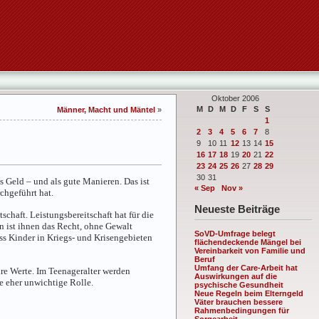
Oktober 2006
M
D
M
D
F
S
S
Männer, Macht und Mäntel
»
1
2
3
4
5
6
7
8
9
10
11
12
13
14
15
16
17
18
19
20
21
22
23
24
25
26
27
28
29
30
31
 Geld – und als gute Manieren. Das ist
« Sep
Nov »
chgeführt hat.
Neueste Beiträge
chaft. Leistungsbereitschaft hat für die
n ist ihnen das Recht, ohne Gewalt
SoVD-Umfrage belegt
ss Kinder in Kriegs- und Krisengebieten
flächendeckende Mängel bei
Vereinbarkeit von Familie und
Beruf
Umfang der Care-Arbeit hat
hre Werte. Im Teenageralter werden
Auswirkungen auf die
e eher unwichtige Rolle.
psychische Gesundheit
Neue Regeln beim Elterngeld
Väter brauchen bessere
Rahmenbedingungen für
Sorgearbeit