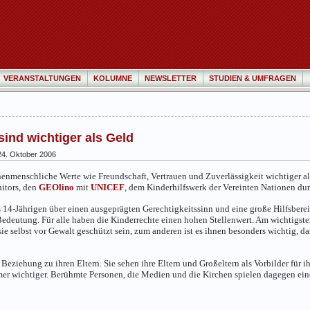
VERANSTALTUNGEN
KOLUMNE
NEWSLETTER
STUDIEN & UMFRAGEN
sind wichtiger als Geld
4. Oktober 2006
enmenschliche Werte wie Freundschaft, Vertrauen und Zuverlässigkeit wichtiger als
itors, den
GEOlino
mit
UNICEF
, dem Kinderhilfswerk der Vereinten Nationen dur
 14-Jährigen über einen ausgeprägten Gerechtigkeitssinn und eine große Hilfsbereits
edeutung. Für alle haben die Kinderrechte einen hohen Stellenwert. Am wichtigste
e selbst vor Gewalt geschützt sein, zum anderen ist es ihnen besonders wichtig, da
Beziehung zu ihren Eltern. Sie sehen ihre Eltern und Großeltern als Vorbilder für i
er wichtiger. Berühmte Personen, die Medien und die Kirchen spielen dagegen ein