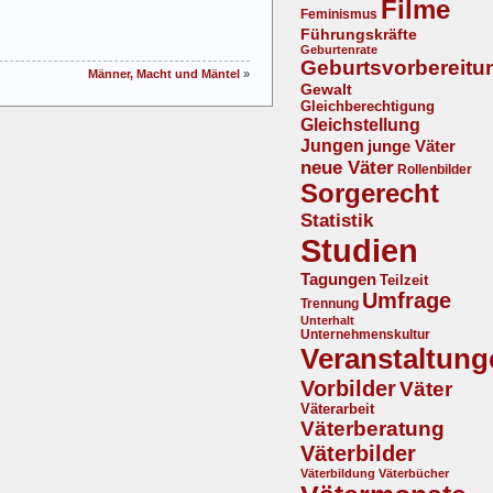
Filme
Feminismus
Führungskräfte
Geburtenrate
Geburtsvorbereitu
Männer, Macht und Mäntel
»
Gewalt
Gleichberechtigung
Gleichstellung
Jungen
junge Väter
neue Väter
Rollenbilder
Sorgerecht
Statistik
Studien
Tagungen
Teilzeit
Umfrage
Trennung
Unterhalt
Unternehmenskultur
Veranstaltung
Vorbilder
Väter
Väterarbeit
Väterberatung
Väterbilder
Väterbildung
Väterbücher