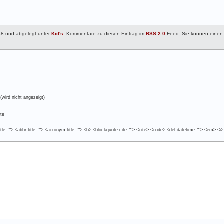
38 und abgelegt unter
Kid's
. Kommentare zu diesen Eintrag im
RSS 2.0
Feed. Sie können eine
(wird nicht angezeigt)
te
tle=""> <abbr title=""> <acronym title=""> <b> <blockquote cite=""> <cite> <code> <del datetime=""> <em> <i>