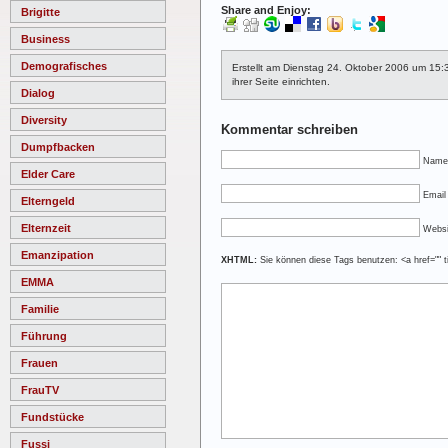
Share and Enjoy:
Brigitte
Business
Demografisches
Erstellt am Dienstag 24. Oktober 2006 um 15:
ihrer Seite einrichten.
Dialog
Diversity
Kommentar schreiben
Dumpfbacken
Name
Elder Care
Email 
Elterngeld
Elternzeit
Websi
Emanzipation
XHTML:
Sie können diese Tags benutzen: <a href="" ti
EMMA
Familie
Führung
Frauen
FrauTV
Fundstücke
Fussi