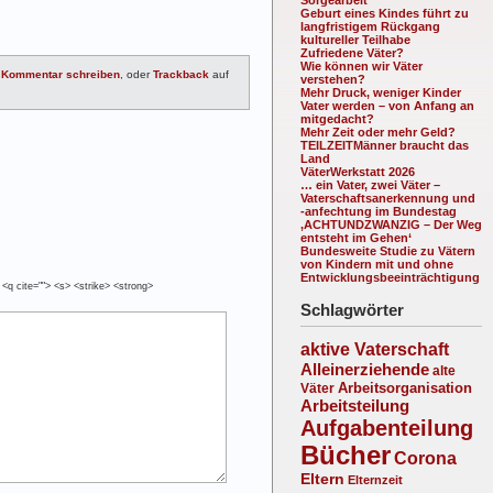
Geburt eines Kindes führt zu
langfristigem Rückgang
kultureller Teilhabe
Zufriedene Väter?
Wie können wir Väter
n
Kommentar schreiben
, oder
Trackback
auf
verstehen?
Mehr Druck, weniger Kinder
Vater werden – von Anfang an
mitgedacht?
Mehr Zeit oder mehr Geld?
TEILZEITMänner braucht das
Land
VäterWerkstatt 2026
… ein Vater, zwei Väter –
Vaterschaftsanerkennung und
-anfechtung im Bundestag
‚ACHTUNDZWANZIG – Der Weg
entsteht im Gehen‘
Bundesweite Studie zu Vätern
von Kindern mit und ohne
Entwicklungsbeeinträchtigung
 <q cite=""> <s> <strike> <strong>
Schlagwörter
aktive Vaterschaft
Alleinerziehende
alte
Arbeitsorganisation
Väter
Arbeitsteilung
Aufgabenteilung
Bücher
Corona
Eltern
Elternzeit