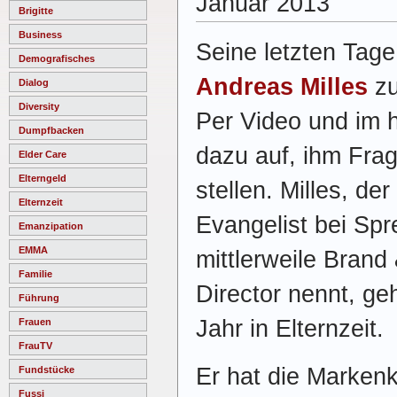
Januar 2013
Brigitte
Business
Seine letzten Tage
Demografisches
Andreas Milles
zu
Dialog
Diversity
Per Video und im h
Dumpfbacken
dazu auf, ihm Frag
Elder Care
Elterngeld
stellen. Milles, der
Elternzeit
Evangelist bei Spr
Emanzipation
EMMA
mittlerweile Bran
Familie
Director nennt, ge
Führung
Jahr in Elternzeit.
Frauen
FrauTV
Er hat die Marken
Fundstücke
Fussi