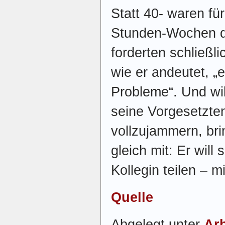
Statt 40- waren fü
Stunden-Wochen di
forderten schließl
wie er andeutet, „
Probleme“. Und will
seine Vorgesetzte
vollzujammern, br
gleich mit: Er will
Kollegin teilen –
Quelle
Abgelegt unter
Arb