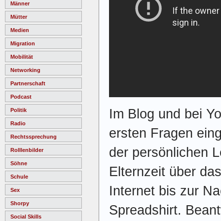
Männer
Mütter
Medien
Migration
Mobilität
Networking
Partnerschaft
Podcast
Im Blog und bei Yo
Politik
Radio
ersten Fragen ein
Rechtssprechung
der persönlichen 
Rolllenbilder
Söhne
Elternzeit über das
Schule
Internet bis zur Na
Sex
Shorpy
Spreadshirt. Bean
Social Skills