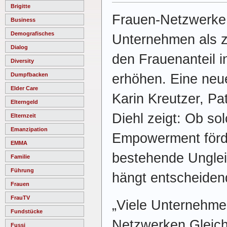
Brigitte
Frauen-Netzwerke g
Business
Demografisches
Unternehmen als 
Dialog
den Frauenanteil i
Diversity
erhöhen. Eine ne
Dumpfbacken
Elder Care
Karin Kreutzer, Pa
Elterngeld
Diehl zeigt: Ob so
Elternzeit
Emanzipation
Empowerment förde
EMMA
bestehende Unglei
Familie
Führung
hängt entscheidend
Frauen
FrauTV
„Viele Unternehme
Fundstücke
Netzwerken Gleich
Fussi