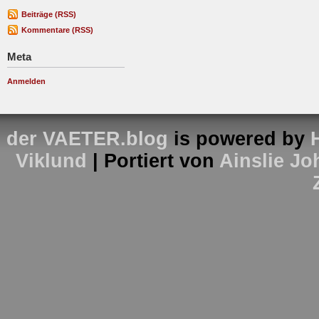
Beiträge (RSS)
Kommentare (RSS)
Meta
Anmelden
der VAETER.blog
is powered by
Viklund
| Portiert von
Ainslie J