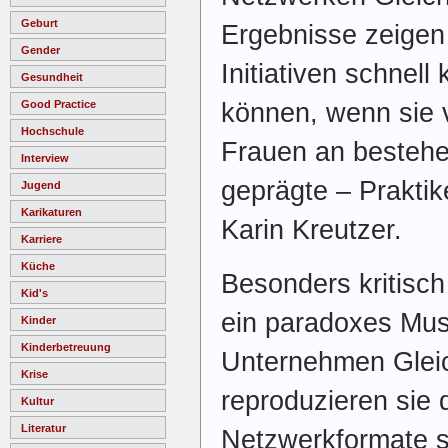
Geburt
Ergebnisse zeigen
Gender
Initiativen schnell
Gesundheit
können, wenn sie v
Good Practice
Hochschule
Frauen an bestehe
Interview
geprägte – Praktik
Jugend
Karikaturen
Karin Kreutzer.
Karriere
Küche
Besonders kritisch
Kid's
ein paradoxes Mus
Kinder
Kinderbetreuung
Unternehmen Gleic
Krise
reproduzieren sie
Kultur
Literatur
Netzwerkformate s