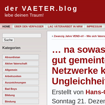
der VAETER.blog
lebe deinen Traum!
HOME
ÜBER DEN VERFASSER
LAG VÄTERARBEIT IN NRW
IMPRESSUM
«
Zwanzig Jahre VEND-eV – Wie sich Vaters
… na sowas
Kategorien
gut gemeint
Absurdistan
Aktive Vaterschaft
Netzwerke 
Allgemein
Arbeitszeiten
Ungleichhei
Auszeichnungen
Bad Boys
Erstellt von
Hans-
Bildung
Sonntag 21. Deze
Bindung