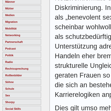
Männer
Diskriminierung. I
Mütter
als „benevolent se
Medien
Migration
scheinbar wohlwol
Mobilität
als schutzbedürft
Networking
Partnerschaft
Unterstützung adre
Podcast
Handeln eher brems
Politik
Radio
strukturelle Unglei
Rechtssprechung
geraten Frauen so 
Rolllenbilder
Söhne
die sich an beste
Schule
Karrierelogiken an
Sex
Shorpy
Dies gilt umso me
Social Skills